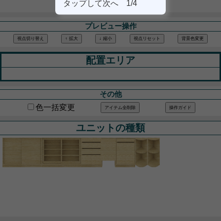
タップして次へ 1/4
プレビュー操作
視点切り替え
↑ 拡大
↓ 縮小
視点リセット
背景色変更
配置エリア
その他
色一括変更
アイテム全削除
操作ガイド
ユニットの種類