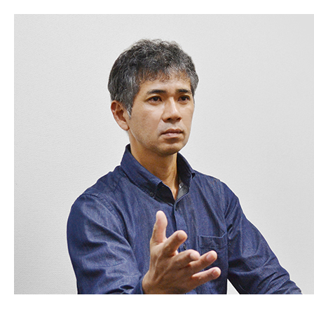
レ
【GRA
チェスト
チェア
生活感を
1人掛け
【標準幅
【FLE
ラック・
こたつテ
大型レン
2人掛け
【ワイド
【LAS
下駄箱・
こたつ布
オープン
2.5人掛
【LAS
ダストボ
3人掛け
【LAS
おすすめ商品
L型ソフ
おすすめ商品
おすすめ商品
おすすめ商品
おすすめ商品
【VAL
シェーズ
おすすめ商品
キッチンボ
調理
シリーズで
ディスプ
食器棚
テレ
【Nike
ローボー
【SUO
ハイタイ
【Cur
壁面タイ
【AIK
【CLO
おすすめ商品