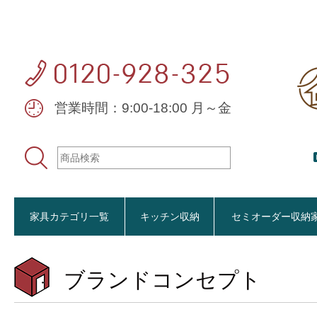
営業時間：9:00-18:00 月～金
家具カテゴリ一覧
キッチン収納
セミオーダー収納
レンジ台・
セミオーダ
ソファー
リビング家
ダイニング
ハイエース
ここでしか
ブランドコンセプト
おすすめ商品
【CUBO
【Pitt
【VAL
特徴で選
大きさで
車のサイ
生活感