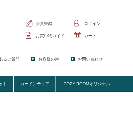
会員登録
ログイン
お買い物ガイド
カート
あるご質問
お客様の声
お問い合わせ
ット
カーインテリア
COZY ROOMオリジナル
ック
KER】ブックシェルフ
掃除機収納
お悩み解決
おしゃれなのに機能性抜群
オプション品
SISTANT】
掃除機収納【Cleany】
ア
NY】サニタリー収納
クリーナースタンド
ビスタンド
クッション