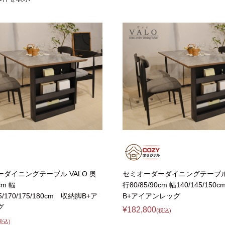
【FLEXY】3方向オーダー家具
ラック・シェルフ
こたつテーブル
デスク・デスクワ
【Pit
大型レンジ収納可能
2人掛けソファー
【ワイド幅】リアシートテーブル
ロータイプレンジ
ファブリックソフ
【LASCO】カウンター下収納
下駄箱・シューズボックス
こたつ布団
タワー tower（山
【Ide
オープンタイプ
2.5人掛けソファー
ハイタイプレンジ
本革ソファー
【LASCO】ワードローブ
【POR
ダストボックス収納可能
3人掛けソファー
ス
【LASCO】スリムラック
L型ソファー
【Wic
【VALO】ダイニングテーブル
シェーズロングソファー
【Car
キッチンボード（食器棚・カップボード）
調理器具をスマート収納
究極の自
シリーズで選ぶ
ディスプレイ鍋収納【Pots】
個室型デ
食器棚
【COZYR
テレビ台
趣味の収納
【Nike】カウチソファー
【Che
ローボード
釣竿・釣り具収納
【SUOLA】カウチソファー
【Cru
ハイタイプ
ゴルフクラブ収納
ダイニングテーブル VALO 奥
セミオーダーダイニングテーブル 
【Curt】ウッドフレームソファー
【RA
壁面タイプ
CDラック・DVDラ
cm 幅
行80/85/90cm 幅140/145/15
【AIKA】ハイバックソファ
【Gra
65/170/175/180cm 収納脚B+ア
B+アイアンレッグ
キャンプギア収納
グ
【CLOSTER】シェーズロング＆カウチソフ
【Gai
¥182,800
(税込)
ァー
税込)