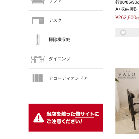
ソファ
行80/85/9
A+収納脚B
¥262,800
(
デスク
掃除機収納
ダイニング
おすすめ商品
アコーディオンドア