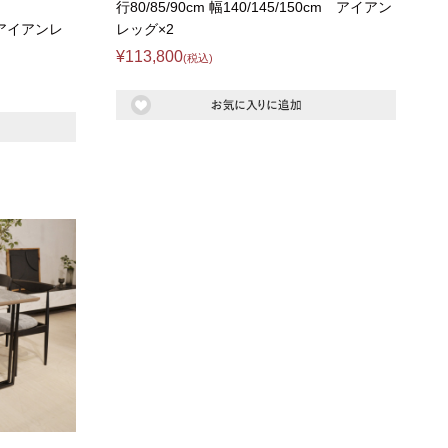
行80/85/90cm 幅140/145/150cm アイアン
cm アイアンレ
レッグ×2
¥113,800
(税込)
に
上置きラック