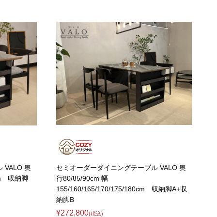
ゴン
taly】耐震上置きラック
引き戸式カウンター下ラック
台
ァー
オットマン
崎実業）
a】デスク
扉式カウンター下ラック
台
TIER】&【LASCO】シューズボック
kei】チェスト
ina】アコーディオンドア
もっと見る
分空間
万が一の地震対策
スク
突っ張りラック【Pittaly】
OOM】
書斎・子供部屋
ne】ウッドフレームソファー
個室型デスク
se】ウッドフレームソファー
本棚・スライド書棚
VALO 奥
セミオーダーダイニングテーブル VALO 奥
MON】ウッドアームソファ
ック
学習デスク・子供部屋
0cm 収納脚
行80/85/90cm 幅
ce】ウッドフレームソファー
155/160/165/170/175/180cm 収納脚A+収
ner】ウッドフレームソファー
納脚B
¥272,800
(税込)