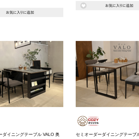
キッチンカウンター
特徴で選ぶ
カウンター下ラッ
対面キッチンカウンター
【LASCO】引戸
バタフライキッチンカウンター
【LASCO】扉式
ダストボックス収納可能
スライド棚付き
【FLEXY】組み合わせ自由なセ
ミオーダーシステムキッチンカウン
ター
隙間を無駄なく活用 スリムキッチンラック
ダイニングテーブル VALO 奥
セミオーダーダイニングテーブル 