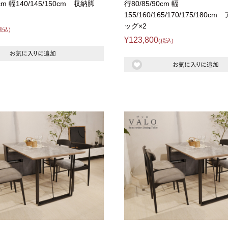
特徴で選ぶ
0cm 幅140/145/150cm 収納脚
行80/85/90cm 幅
155/160/165/170/175/180
【Pots】鍋・フライパン収納
ッグ×2
税込)
【LASCO】ロータイプ
¥123,800
(税込)
【LASCO】ハイタイプ
【LASCO】地震対策・上置きラ
ック
キッチン収納
キッチンの便利アイテム
万が一の地震対策
タワー tower（山崎実業）
【Pittaly】耐震
ダストボックス