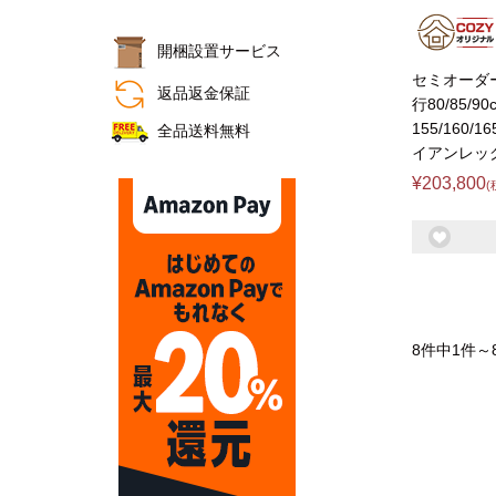
開梱設置サービス
おすすめ商品
セミオーダー
返品返金保証
行80/85/90
155/160/1
全品送料無料
イアンレッ
¥203,800
(
8件中1件～