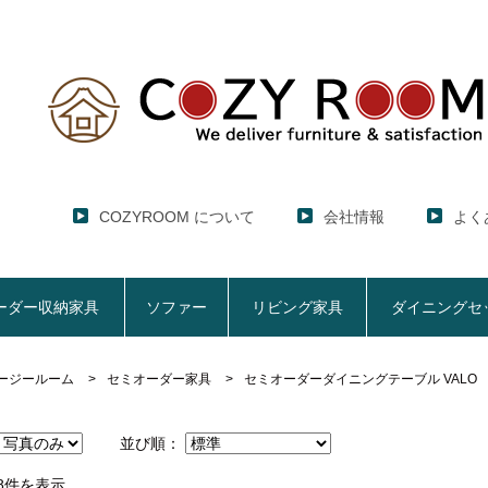
COZYROOM について
会社情報
よく
ーダー収納家具
ソファー
リビング家具
ダイニングセ
ージールーム
セミオーダー家具
セミオーダーダイニングテーブル VALO
レンジ台・レンジラック
セミオーダー収納家具
ソファー
リビング家具
ダイニングセット
ハイエース用
ここでしか買えない！COZY ROOMオリジナル家具
【CUBO】&【LASCO】レンジ台
【Pittaly】耐震上置きラック
【VALO】セミオーダーダイニングテーブル
並び順：
サニタリー収納ラ
【BOO
特徴で選ぶ
大きさで選ぶ
車のサイズで選ぶ
生活感を隠してスッキリ収納
サイズで選ぶ
素材で選ぶ
狭いキッチンの
レンジ台【CUBO】
【COOKING AS
【GRANNER2】テレビ台・リビング収納
チェスト
チェア
アコーディオンド
【SUN
生活感を隠せるレンジ台
1人掛けソファー
【標準幅】リアシートテーブル
幅60cm
合皮ソファー
【標準幅用】テレ
8件を表示