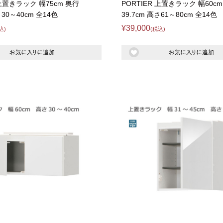
特徴で選ぶ
 上置きラック 幅75cm 奥行
PORTIER 上置きラック 幅60c
さ30～40cm 全14色
39.7cm 高さ61～80cm 全14色
【Pots】鍋・フライパン収納
¥39,000
込)
(税込)
【LASCO】ロータイプ
【LASCO】ハイタイプ
【LASCO】地震対策・上置きラ
ック
キッチン収納
キッチンの便利アイテム
万が一の地震対策
タワー tower（山崎実業）
【Pittaly】耐震
ダストボックス