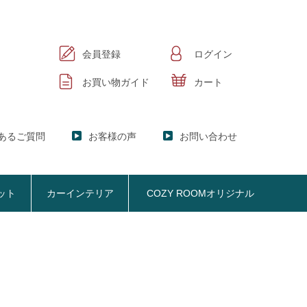
会員登録
ログイン
お買い物ガイド
カート
あるご質問
お客様の声
お問い合わせ
ット
カーインテリア
COZY ROOMオリジナル
ック
KER】ブックシェルフ
掃除機収納
お悩み解決
おしゃれなのに機能性抜群
オプション品
SISTANT】
掃除機収納【Cleany】
ア
NY】サニタリー収納
クリーナースタンド
ビスタンド
クッション