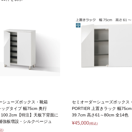
【FLEXY】3方向オーダー家具
ラック・シェルフ
こたつテーブル
デスク・デスクワ
【Pit
大型レンジ収納可能
2人掛けソファー
【ワイド幅】リアシートテーブル
ロータイプレンジ
ファブリックソフ
【LASCO】カウンター下収納
下駄箱・シューズボックス
こたつ布団
タワー tower（山
【Ide
オープンタイプ
2.5人掛けソファー
ハイタイプレンジ
本革ソファー
【LASCO】ワードローブ
【POR
ダストボックス収納可能
3人掛けソファー
ス
【LASCO】スリムラック
L型ソファー
【Wic
【VALO】ダイニングテーブル
シェーズロングソファー
【Car
キッチンボード（食器棚・カップボード）
調理器具をスマート収納
究極の自
シリーズで選ぶ
ディスプレイ鍋収納【Pots】
個室型デ
食器棚
【COZYR
テレビ台
趣味の収納
【Nike】カウチソファー
【Che
ローボード
釣竿・釣り具収納
【SUOLA】カウチソファー
【Cru
ハイタイプ
ゴルフクラブ収納
ーシューズボックス・靴箱
セミオーダーシューズボックス
【Curt】ウッドフレームソファー
【RA
壁面タイプ
CDラック・DVDラ
 レッグタイプ 幅75cm 奥行
PORTIER 上置きラック 幅75c
【AIKA】ハイバックソファ
【Gra
高さ100.2cm【特注】天板下背面に
39.7cm 高さ61～80cm 全14色
キャンプギア収納
補強板増設・シルクベージュ
【CLOSTER】シェーズロング＆カウチソフ
【Gai
¥45,000
(税込)
ァー
込)