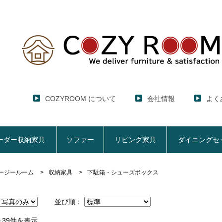
COZYROOM について
会社情報
よく
ーダー収納家具
ソファー
リビング家具
ダイニングセ
ージールーム
収納家具
下駄箱・シューズボックス
レンジ台・レンジラック
セミオーダー収納家具
ソファー
リビング家具
ダイニングセット
ハイエース用
ここでしか買えない！COZY ROOMオリジナル家具
【CUBO】&【LASCO】レンジ台
【Pittaly】耐震上置きラック
【VALO】セミオーダーダイニングテーブル
並び順：
サニタリー収納ラ
【BOO
特徴で選ぶ
大きさで選ぶ
車のサイズで選ぶ
生活感を隠してスッキリ収納
サイズで選ぶ
素材で選ぶ
狭いキッチンの
レンジ台【CUBO】
【COOKING AS
【GRANNER2】テレビ台・リビング収納
チェスト
チェア
アコーディオンド
【SUN
生活感を隠せるレンジ台
1人掛けソファー
【標準幅】リアシートテーブル
幅60cm
合皮ソファー
【標準幅用】テレ
～39件を表示