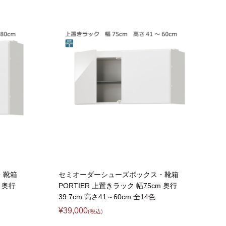
ゴン
taly】耐震上置きラック
引き戸式カウンター下ラック
台
ァー
オットマン
崎実業）
a】デスク
扉式カウンター下ラック
台
TIER】&【LASCO】シューズボック
kei】チェスト
ina】アコーディオンドア
もっと見る
分空間
万が一の地震対策
スク
突っ張りラック【Pittaly】
OOM】
書斎・子供部屋
ne】ウッドフレームソファー
個室型デスク
se】ウッドフレームソファー
本棚・スライド書棚
・靴箱
セミオーダーシューズボックス・靴箱
MON】ウッドアームソファ
ック
学習デスク・子供部屋
m 奥行
PORTIER 上置きラック 幅75cm 奥行
ce】ウッドフレームソファー
39.7cm 高さ41～60cm 全14色
ner】ウッドフレームソファー
¥39,000
(税込)