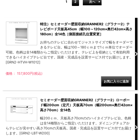
ラック
1
2
次へ
特徴で選ぶ
【GRANNER2】テレビ台・リビング
1人掛けソファー
チェア
【標準幅】リアシートテーブル
合皮ソファー
アコーディオンドア
サイズで選ぶ
【SUNNY】サニタリー収納
【標準幅用】テレビスタンド
クリーナースタンド
クッション
かさばる調理器具の宿屋
究極の自分空間
収納
チェスト
生活感を隠せるレンジ台
幅60cm
2人掛けソファー
こたつテーブル
【ワイド幅】リアシートテーブル
ファブリックソファー
デスク・デスクワゴン
【Pittaly】耐震上置きラック
引き戸式カウンター下
ディスプレイ鍋収納【Pots】
個室型デスク【COZYROOM】
オットマン
【FLEXY】3方向オーダー家具
ラック・シェルフ
ラック
大型レンジ収納可能
ロータイプレンジ台
2.5人掛けソファー
こたつ布団
本革ソファー
タワー tower（山崎実
【Idea】デスク
【LASCO】カウンター下収納
下駄箱・シューズボッ
業）
扉式カウンター下ラッ
オープンタイプ
ハイタイプレンジ台
特注）セミオーダー壁面収納GRANNER2（グラナー2）テ
3人掛けソファー
【PORTIER】&【LASCO】シューズ
クス
ク
レビボード天板高45cm（幅100～120cm×奥行42cm×高さ
【LASCO】ワードローブ
ボックス
ダストボックス収納可能
L型ソファー
180cm）全14色［側面接続孔位置変更］
【LASCO】スリムラック
【Wickei】チェスト
書斎・子供部屋
シェーズロングソファ
テレビ台
趣味の収納
キッチンボード（食器棚・カップボード）
お持ちのテレビに合わせてジャストサイズで幅をオーダーで
【VALO】ダイニングテーブル
ー
【Carina】アコーディオンドア
個室型デスク
ローボード
釣竿・釣り具収納
きるテレビ台。幅は100～180ｃｍまで1ｃｍ単位でオーダー
食器棚
本棚・スライド書棚
可能。色柄は全14種類からご指定いただけます。テレビ上を収納として有効利用
ハイタイプ
ゴルフクラブ収納
シリーズで選ぶ
できるハイタイプテレビ台です。国産・完成品を設置サービス付でお届けします。
学習デスク・子供部屋
壁面タイプ
CDラック・DVDラック
キッチンカウンター
[GRN2-HTVH-W1012]
【Nike】カウチソファー
【Chene】ウッドフレームソファー
キャンプギア収納
【SUOLA】カウチソファー
【Cruse】ウッドフレームソファー
おしゃれなのに機能性抜群
万が一の地震対策
特徴で選ぶ
カウンター下ラック
価格： 157,800円(税込)
掃除機収納【Cleany】
突っ張りラック【Pittaly】
【Curt】ウッドフレームソファー
【RAMON】ウッドアームソファ
対面キッチンカウンター
【LASCO】引戸式カウンター下ラッ
【AIKA】ハイバックソファ
【Grace】ウッドフレームソファー
バタフライキッチンカウンター
ク
【CLOSTER】シェーズロング＆カウ
【Gainer】ウッドフレームソファー
ダストボックス収納可能
【LASCO】扉式カウンター下ラック
チソファー
スライド棚付き
セミオーダー壁面収納GRANNER2（グラナー2）ローボー
ド幅200cm（定尺）天板高70cm（幅200cm×奥行42cm×
【FLEXY】組み合わせ自由なセミオ
高さ70cm）全14色
ーダーシステムキッチンカウンター
幅200ｃｍ、天板高さ70cmののハイタイプテレビ台。色柄
隙間を無駄なく活用
スリムキッチンラック
は全14種類からご指定いただけます。ダイニングチェアか
らテレビが見やすい高さ70cmの天板高。国産・完成品を設置サービス付でお届け
特徴で選ぶ
します。[GRN2-LBT-W200]
【Pots】鍋・フライパン収納