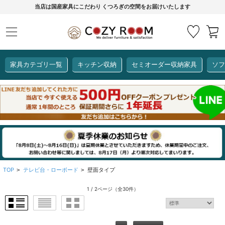
当店は国産家具にこだわり くつろぎの空間をお届けいたします
家具カテゴリ一覧
キッチン収納
セミオーダー収納家具
ソフ
COZY ROOMオリジナル
セミオーダー収納家具
ダイニングセット
カーインテリア
キッチン収納
リビング家具
ソファー
全て見る
ここでしか買えない！
COZY ROOMオリジナル家具
生活感を隠してスッキリ収納
狭いキッチンのお悩み解決
レンジ台【CUBO】
【COOKING ASSISTANT】
TOP
テレビ台・ローボード
壁面タイプ
>
>
1 / 2ページ
（全30件）
全て見る
全て見る
全て見る
全て見る
全て見る
全て見る
レンジ台・レンジラック
【CUBO】&【LASCO】レンジ台
【Pittaly】耐震上置き
【VALO】セミオーダーダイニングテーブル
サニタリー収納ラック
【BOOKER】ブックシェルフ
掃除機収納
大きさで選ぶ
車のサイズで選ぶ
素材で選ぶ
オプション品