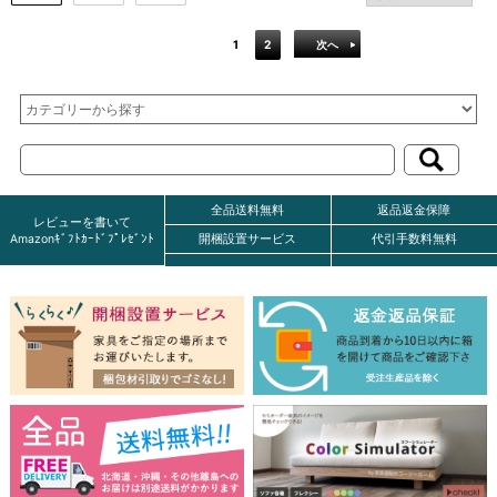
1
2
次へ
全品送料無料
返品返金保障
レビューを書いて
Amazonｷﾞﾌﾄｶｰﾄﾞﾌﾟﾚｾﾞﾝﾄ
開梱設置サービス
代引手数料無料