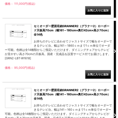
価格： 111,000円(税込)
【LASCO】ロータイプ
【LASCO】ハイタイプ
【LASCO】地震対策・上置きラック
セミオーダー壁面収納GRANNER2（グラナー2）ローボー
キッチン収納
ド天板高70cm（幅161～180cm×奥行42cm×高さ70cm）
キッチンの便利アイテム
万が一の地震対策に
全14色
タワー tower（山崎実業）
【Pittaly】耐震上置きラック
お持ちのテレビに合わせてジャストサイズで幅をオーダーで
ダストボックス
きるテレビ台。幅は161～1860ｃｍまで1ｃｍ単位でオーダ
ー可能。色柄は全14種類からご指定いただけます。ダイニングチェアからテレビ
が見やすい高さ70cmの天板高。国産・完成品を設置サービス付でお届けします。
[GRN2-LBT-W1618]
価格： 95,000円(税込)
セミオーダー壁面収納GRANNER2（グラナー2）ローボー
ド天板高70cm（幅141～160cm×奥行42cm×高さ70cm）
全14色
お持ちのテレビに合わせてジャストサイズで幅をオーダーで
きるテレビ台。幅は141～160ｃｍまで1ｃｍ単位でオーダー
可能。色柄は全14種類からご指定いただけます。ダイニングチェアからテレビが
見やすい高さ70cmの天板高。国産・完成品を設置サービス付でお届けします。