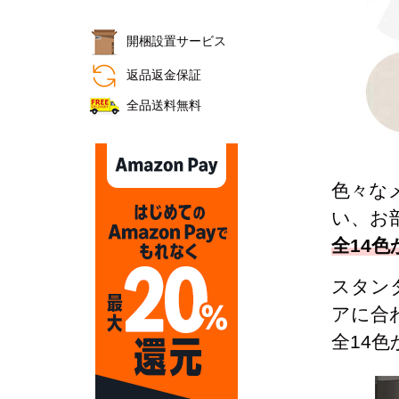
開梱設置サービス
おすすめ商品
返品返金保証
全品送料無料
色々な
い、お
全14
スタン
アに合
全14