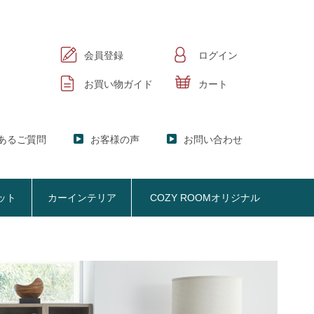
会員登録
ログイン
お買い物ガイド
カート
あるご質問
お客様の声
お問い合わせ
ット
カーインテリア
COZY ROOMオリジナル
ック
KER】ブックシェルフ
掃除機収納
お悩み解決
おしゃれなのに機能性抜群
オプション品
SISTANT】
掃除機収納【Cleany】
ア
NY】サニタリー収納
クリーナースタンド
ビスタンド
クッション