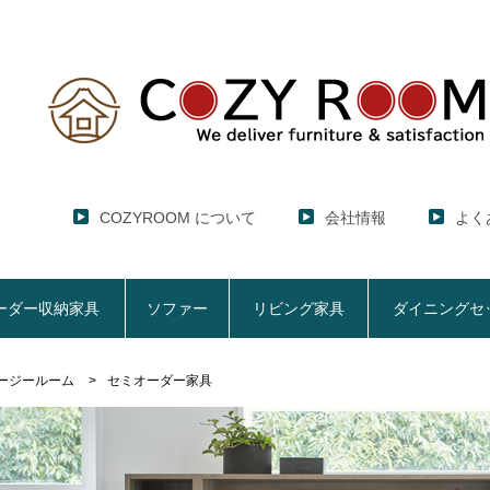
COZYROOM について
会社情報
よく
ーダー収納家具
ソファー
リビング家具
ダイニングセ
ージールーム
セミオーダー家具
レンジ台・レンジラック
セミオーダー収納家具
ソファー
リビング家具
ダイニングセット
ハイエース用
ここでしか買えない！COZY ROOMオリジナル家具
【CUBO】&【LASCO】レンジ台
【Pittaly】耐震上置きラック
【VALO】セミオーダーダイニングテーブル
サニタリー収納ラ
【BOO
特徴で選ぶ
大きさで選ぶ
車のサイズで選ぶ
生活感を隠してスッキリ収納
サイズで選ぶ
素材で選ぶ
狭いキッチンの
レンジ台【CUBO】
【COOKING AS
【GRANNER2】テレビ台・リビング収納
チェスト
チェア
アコーディオンド
【SUN
生活感を隠せるレンジ台
1人掛けソファー
【標準幅】リアシートテーブル
幅60cm
合皮ソファー
【標準幅用】テレ