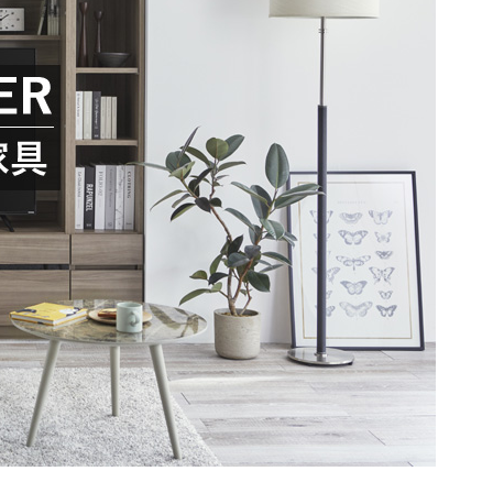
ゴン
taly】耐震上置きラック
引き戸式カウンター下ラック
台
ァー
オットマン
崎実業）
a】デスク
扉式カウンター下ラック
台
TIER】&【LASCO】シューズボック
kei】チェスト
ina】アコーディオンドア
もっと見る
分空間
万が一の地震対策
スク
突っ張りラック【Pittaly】
OOM】
書斎・子供部屋
ne】ウッドフレームソファー
個室型デスク
se】ウッドフレームソファー
本棚・スライド書棚
MON】ウッドアームソファ
ック
学習デスク・子供部屋
ce】ウッドフレームソファー
ner】ウッドフレームソファー