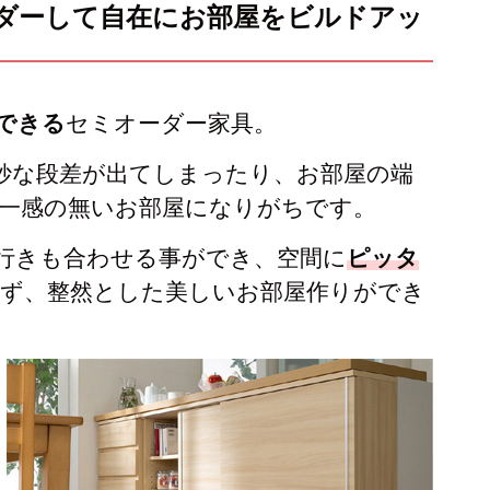
ーダーして自在にお部屋をビルドアッ
もっと見る
できる
セミオーダー家具。
ク
式カウンター下ラック
妙な段差が出てしまったり、お部屋の端
カウンター下ラック
一感の無いお部屋になりがちです。
行きも合わせる事ができ、空間に
ピッタ
ず、整然とした美しいお部屋作りができ