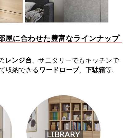
部屋に合わせた豊富なラインナップ
の
レンジ台
、サニタリーでもキッチンで
て収納できる
ワードローブ
、
下駄箱
等、