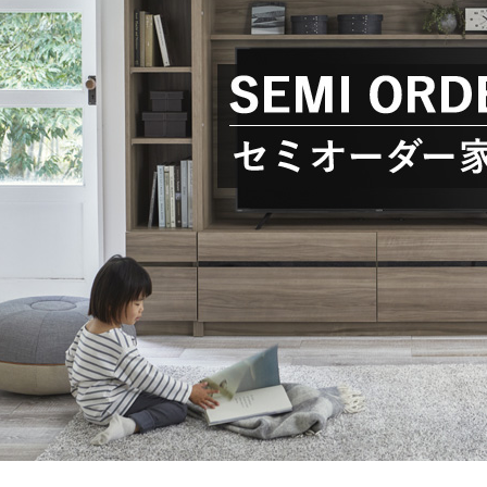
【FLEXY】3方向オーダー家具
ラック・シェルフ
こたつテーブル
デスク・デスクワ
【Pit
大型レンジ収納可能
2人掛けソファー
【ワイド幅】リアシートテーブル
ロータイプレンジ
ファブリックソフ
【LASCO】カウンター下収納
下駄箱・シューズボックス
こたつ布団
タワー tower（山
【Ide
オープンタイプ
2.5人掛けソファー
ハイタイプレンジ
本革ソファー
【LASCO】ワードローブ
【POR
ダストボックス収納可能
3人掛けソファー
ス
【LASCO】スリムラック
L型ソファー
【Wic
【VALO】ダイニングテーブル
シェーズロングソファー
【Car
キッチンボード（食器棚・カップボード）
調理器具をスマート収納
究極の自
シリーズで選ぶ
ディスプレイ鍋収納【Pots】
個室型デ
食器棚
【COZYR
テレビ台
趣味の収納
【Nike】カウチソファー
【Che
ローボード
釣竿・釣り具収納
【SUOLA】カウチソファー
【Cru
ハイタイプ
ゴルフクラブ収納
【Curt】ウッドフレームソファー
【RA
壁面タイプ
CDラック・DVDラ
【AIKA】ハイバックソファ
【Gra
キャンプギア収納
【CLOSTER】シェーズロング＆カウチソフ
【Gai
ァー