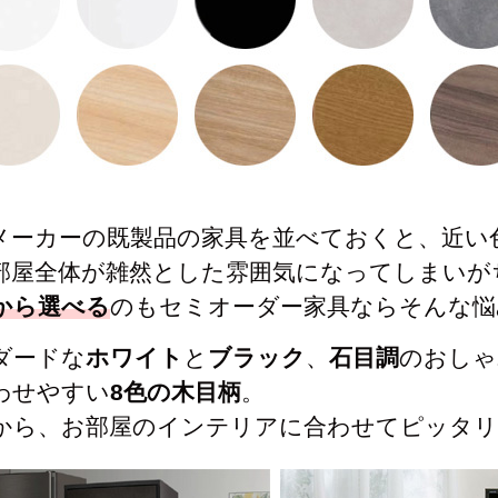
メーカーの既製品の家具を並べておくと、近い
部屋全体が雑然とした雰囲気になってしまいが
色から選べる
のもセミオーダー家具ならそんな悩
ダードな
ホワイト
と
ブラック
、
石目調
のおしゃ
わせやすい
8色の木目柄
。
色から、お部屋のインテリアに合わせてピッタ