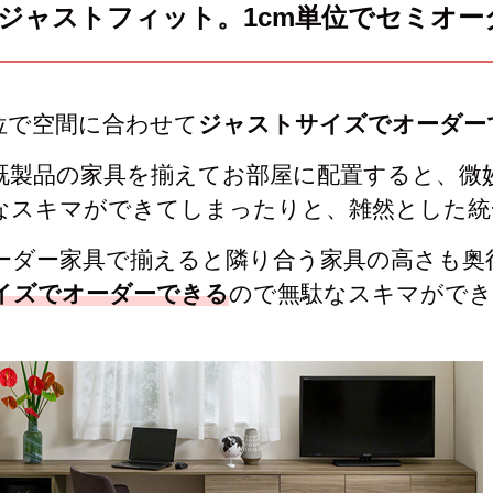
ジャストフィット。1cm単位でセミオ
キッチンカウンター
単位で空間に合わせて
ジャストサイズでオーダー
特徴で選ぶ
カウンター下ラッ
対面キッチンカウンター
【LASCO】引戸
既製品の家具を揃えてお部屋に配置すると、微
バタフライキッチンカウンター
【LASCO】扉式
なスキマができてしまったりと、雑然とした統
ダストボックス収納可能
スライド棚付き
ーダー家具で揃えると隣り合う家具の高さも奥
【FLEXY】組み合わせ自由なセ
イズでオーダーできる
ので無駄なスキマができ
ミオーダーシステムキッチンカウン
ター
隙間を無駄なく活用 スリムキッチンラック