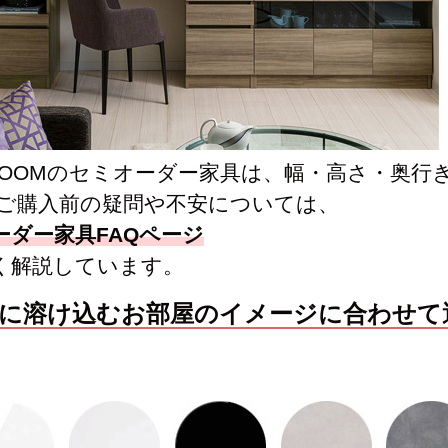
特徴で選ぶ
【Pots】鍋・フライパン収納
【LASCO】ロータイプ
【LASCO】ハイタイプ
【LASCO】地震対策・上置きラ
ック
YROOMのセミオーダー家具は、幅・高さ・奥
 ご購入前の疑問や不安については、
ーダー家具FAQページ
く解説しています。
に溶け込むお部屋のイメージに合わせて選
キッチン収納
キッチンの便利アイテム
万が一の地震対策
タワー tower（山崎実業）
【Pittaly】耐震
ダストボックス