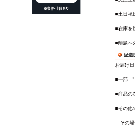
■土日祝
■在庫を
■離島へ
お届け日
■一部 
■商品の
■その他
その場