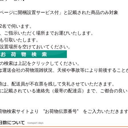
特徴で選ぶ
【Pots】鍋・フライパン収納
ページに開梱設置サービス付」と記載された商品のみ対象
【LASCO】ロータイプ
【LASCO】ハイタイプ
2名で伺います。
、ご指示いただく場所までお運びいたします。
【LASCO】地震対策・上置きラ
ック
も引取いたします。
設置場所を空けておいてください。
の検索は上記をクリックしてください。
は運送会社の荷物混雑状況、天候や事故等により前後すること
時は、配送員が不在票を残して失礼させていただきます。
キッチン収納
記載されている連絡先（最寄の配達店）まで、ご都合の良い
キッチンの便利アイテム
万が一の地震対策
荷物検索サイトより ”お荷物伝票番号” をご入力いただきま
タワー tower（山崎実業）
【Pittaly】耐震
ダストボックス