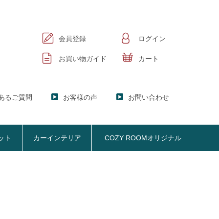
会員登録
ログイン
お買い物ガイド
カート
あるご質問
お客様の声
お問い合わせ
ット
カーインテリア
COZY ROOMオリジナル
ック
KER】ブックシェルフ
掃除機収納
お悩み解決
おしゃれなのに機能性抜群
オプション品
SISTANT】
掃除機収納【Cleany】
ア
NY】サニタリー収納
クリーナースタンド
ビスタンド
クッション