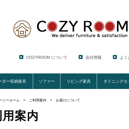
COZYROOM について
会社情報
よく
ーダー収納家具
ソファー
リビング家具
ダイニングセ
ージールーム
ご利用案内
お届けについて
レンジ台・レンジラック
セミオーダー収納家具
ソファー
リビング家具
ダイニングセット
ハイエース用
ここでしか買えない！COZY ROOMオリジナル家具
利用案内
【CUBO】&【LASCO】レンジ台
【Pittaly】耐震上置きラック
【VALO】セミオーダーダイニングテーブル
サニタリー収納ラ
【BOO
特徴で選ぶ
大きさで選ぶ
車のサイズで選ぶ
生活感を隠してスッキリ収納
サイズで選ぶ
素材で選ぶ
狭いキッチンの
レンジ台【CUBO】
【COOKING AS
【GRANNER2】テレビ台・リビング収納
チェスト
チェア
アコーディオンド
【SUN
生活感を隠せるレンジ台
1人掛けソファー
【標準幅】リアシートテーブル
幅60cm
合皮ソファー
【標準幅用】テレ