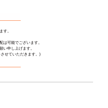
ゴン
taly】耐震上置きラック
引き戸式カウンター下ラック
台
ァー
オットマン
崎実業）
a】デスク
扉式カウンター下ラック
台
TIER】&【LASCO】シューズボック
kei】チェスト
ます。
ina】アコーディオンドア
配は可能でございます。
もっと見る
願い申し上げます。
させていただきます。)
分空間
万が一の地震対策
スク
突っ張りラック【Pittaly】
OOM】
書斎・子供部屋
ne】ウッドフレームソファー
個室型デスク
se】ウッドフレームソファー
本棚・スライド書棚
MON】ウッドアームソファ
ック
学習デスク・子供部屋
ce】ウッドフレームソファー
ner】ウッドフレームソファー