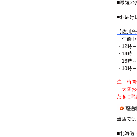
■最短の
■お届け
【佐川急
・午前中
・12時～
・14時～
・16時～
・18時～
注：時間
大変お手
だきご確
当店では
■北海道