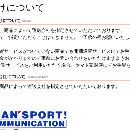
けについて
【FLEXY】3方向オーダー家具
ラック・シェルフ
こたつテーブル
デスク・デスクワ
【Pit
大型レンジ収納可能
2人掛けソファー
【ワイド幅】リアシートテーブル
ロータイプレンジ
ファブリックソフ
【LASCO】カウンター下収納
下駄箱・シューズボックス
こたつ布団
タワー tower（山
【Ide
オープンタイプ
2.5人掛けソファー
ハイタイプレンジ
本革ソファー
【LASCO】ワードローブ
【POR
ダストボックス収納可能
3人掛けソファー
ス
、商品によって運送会社を指定させていただいております。
【LASCO】スリムラック
L型ソファー
【Wic
てご指定いただくことはできません。ご了承の程お願いいたし
【VALO】ダイニングテーブル
シェーズロングソファー
【Car
置サービスがついていない商品でも開梱設置サービスにてお手
がかかりますので事前にお問い合わせをいただけますようお
キッチンボード（食器棚・カップボード）
置サービスをご利用いただく場合、ヤマト家財便にてお手配を
調理器具をスマート収納
究極の自
シリーズで選ぶ
ディスプレイ鍋収納【Pots】
個室型デ
食器棚
【COZYR
テレビ台
趣味の収納
【Nike】カウチソファー
【Che
商品によって運送会社を指定させていただいております。
ローボード
釣竿・釣り具収納
【SUOLA】カウチソファー
【Cru
ハイタイプ
ゴルフクラブ収納
【Curt】ウッドフレームソファー
【RA
壁面タイプ
CDラック・DVDラ
【AIKA】ハイバックソファ
【Gra
キャンプギア収納
【CLOSTER】シェーズロング＆カウチソフ
【Gai
ァー