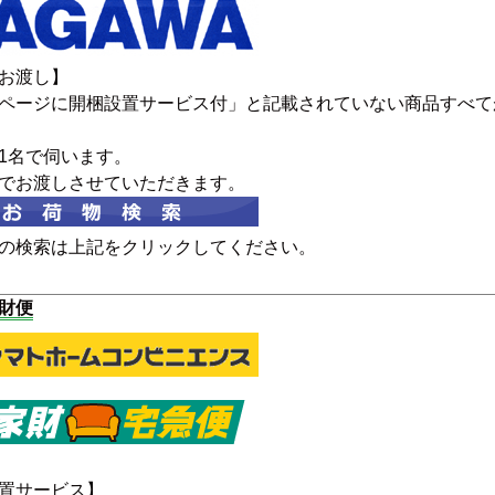
キッチンカウンター
お渡し】
ページに開梱設置サービス付」と記載されていない商品すべて
特徴で選ぶ
カウンター下ラッ
1名で伺います。
対面キッチンカウンター
【LASCO】引戸
でお渡しさせていただきます。
バタフライキッチンカウンター
【LASCO】扉式
ダストボックス収納可能
の検索は上記をクリックしてください。
スライド棚付き
【FLEXY】組み合わせ自由なセ
ミオーダーシステムキッチンカウン
財便
ター
隙間を無駄なく活用 スリムキッチンラック
置サービス】