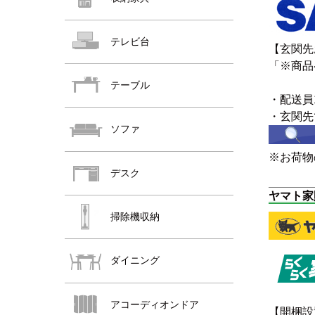
おすすめ商品
テレビ台
【玄関先
おすすめ商品
「※商品
テーブル
・配送員
・玄関先
ソファ
※お荷物
デスク
おすすめ商品
ヤマト家
掃除機収納
ダイニング
アコーディオンドア
【開梱設