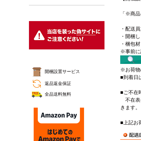
「※商品
・配送員
・開梱し
・梱包材
※事前に
おすすめ商品
※お荷物
開梱設置サービス
■到着日
返品返金保証
■ご不在
全品送料無料
不在表に
きます。
■上記お