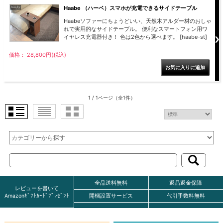
ラック
特徴で選ぶ
【GRANNER2】テレビ台・リビング
1人掛けソファー
チェア
【標準幅】リアシートテーブル
合皮ソファー
アコーディオンドア
サイズで選ぶ
【SUNNY】サニタリー収納
【標準幅用】テレビスタンド
クリーナースタンド
Haabe （ハーベ）スマホが充電できるサイドテーブル
クッション
かさばる調理器具の宿屋
究極の自分空間
収納
チェスト
生活感を隠せるレンジ台
幅60cm
2人掛けソファー
こたつテーブル
【ワイド幅】リアシートテーブル
ファブリックソファー
デスク・デスクワゴン
【Pittaly】耐震上置きラック
引き戸式カウンター下
ディスプレイ鍋収納【Pots】
個室型デスク【COZYROOM】
オットマン
Haabeソファーにちょうどいい、天然木アルダー材のおしゃ
【FLEXY】3方向オーダー家具
ラック・シェルフ
ラック
大型レンジ収納可能
ロータイプレンジ台
2.5人掛けソファー
こたつ布団
本革ソファー
タワー tower（山崎実
【Idea】デスク
れで実用的なサイドテーブル。 便利なスマートフォン用ワ
【LASCO】カウンター下収納
下駄箱・シューズボッ
業）
扉式カウンター下ラッ
イヤレス充電器付き！ 色は2色から選べます。 [haabe-st]
オープンタイプ
ハイタイプレンジ台
3人掛けソファー
【PORTIER】&【LASCO】シューズ
クス
ク
【LASCO】ワードローブ
ボックス
ダストボックス収納可能
L型ソファー
価格： 28,800円(税込)
【LASCO】スリムラック
【Wickei】チェスト
書斎・子供部屋
シェーズロングソファ
テレビ台
趣味の収納
キッチンボード（食器棚・カップボード）
【VALO】ダイニングテーブル
ー
【Carina】アコーディオンドア
個室型デスク
ローボード
釣竿・釣り具収納
食器棚
本棚・スライド書棚
ハイタイプ
ゴルフクラブ収納
シリーズで選ぶ
学習デスク・子供部屋
壁面タイプ
CDラック・DVDラック
1 / 1ページ
（全1件）
キッチンカウンター
【Nike】カウチソファー
【Chene】ウッドフレームソファー
キャンプギア収納
【SUOLA】カウチソファー
【Cruse】ウッドフレームソファー
おしゃれなのに機能性抜群
万が一の地震対策
特徴で選ぶ
カウンター下ラック
掃除機収納【Cleany】
突っ張りラック【Pittaly】
【Curt】ウッドフレームソファー
【RAMON】ウッドアームソファ
対面キッチンカウンター
【LASCO】引戸式カウンター下ラッ
【AIKA】ハイバックソファ
【Grace】ウッドフレームソファー
バタフライキッチンカウンター
ク
【CLOSTER】シェーズロング＆カウ
【Gainer】ウッドフレームソファー
ダストボックス収納可能
【LASCO】扉式カウンター下ラック
チソファー
スライド棚付き
【FLEXY】組み合わせ自由なセミオ
ーダーシステムキッチンカウンター
全品送料無料
返品返金保障
レビューを書いて
隙間を無駄なく活用
スリムキッチンラック
Amazonｷﾞﾌﾄｶｰﾄﾞﾌﾟﾚｾﾞﾝﾄ
開梱設置サービス
代引手数料無料
特徴で選ぶ
【Pots】鍋・フライパン収納