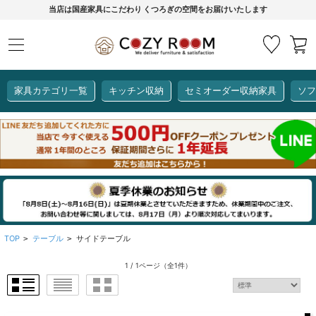
当店は国産家具にこだわり くつろぎの空間をお届けいたします
家具カテゴリ一覧
キッチン収納
セミオーダー収納家具
ソフ
COZY ROOMオリジナル
セミオーダー収納家具
ダイニングセット
カーインテリア
キッチン収納
リビング家具
ソファー
全て見る
ここでしか買えない！
COZY ROOMオリジナル家具
生活感を隠してスッキリ収納
狭いキッチンのお悩み解決
レンジ台【CUBO】
【COOKING ASSISTANT】
TOP
テーブル
サイドテーブル
>
>
1 / 1ページ
（全1件）
全て見る
全て見る
全て見る
全て見る
全て見る
全て見る
レンジ台・レンジラック
【CUBO】&【LASCO】レンジ台
【Pittaly】耐震上置き
【VALO】セミオーダーダイニングテーブル
サニタリー収納ラック
【BOOKER】ブックシェルフ
掃除機収納
大きさで選ぶ
車のサイズで選ぶ
素材で選ぶ
オプション品