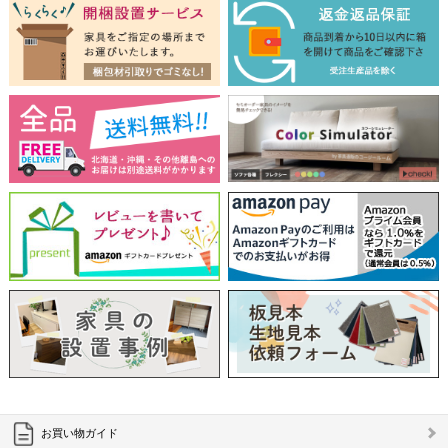
【LASCO】ロータイプ
【LASCO】ハイタイプ
【LASCO】地震対策・上置きラック
キッチン収納
キッチンの便利アイテム
万が一の地震対策に
タワー tower（山崎実業）
【Pittaly】耐震上置きラック
ダストボックス
お買い物ガイド