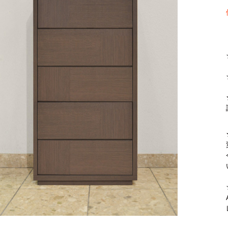
【FLEXY】3方向オーダー家具
ラック・シェルフ
こたつテーブル
デスク・デスクワ
【Pit
大型レンジ収納可能
2人掛けソファー
【ワイド幅】リアシートテーブル
ロータイプレンジ
ファブリックソフ
【LASCO】カウンター下収納
下駄箱・シューズボックス
こたつ布団
タワー tower（山
【Ide
オープンタイプ
2.5人掛けソファー
ハイタイプレンジ
本革ソファー
【LASCO】ワードローブ
【POR
ダストボックス収納可能
3人掛けソファー
ス
【LASCO】スリムラック
L型ソファー
【Wic
【VALO】ダイニングテーブル
シェーズロングソファー
【Car
キッチンボード（食器棚・カップボード）
調理器具をスマート収納
究極の自
シリーズで選ぶ
ディスプレイ鍋収納【Pots】
個室型デ
食器棚
【COZYR
テレビ台
趣味の収納
【Nike】カウチソファー
【Che
ローボード
釣竿・釣り具収納
【SUOLA】カウチソファー
【Cru
ハイタイプ
ゴルフクラブ収納
【Curt】ウッドフレームソファー
【RA
壁面タイプ
CDラック・DVDラ
【AIKA】ハイバックソファ
【Gra
キャンプギア収納
【CLOSTER】シェーズロング＆カウチソフ
【Gai
ァー