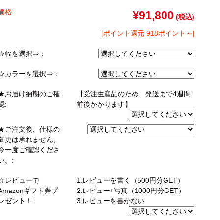
ゴン
taly】耐震上置きラック
引き戸式カウンター下ラック
台
ァー
オットマン
価格:
¥91,800
(税込)
崎実業）
a】デスク
扉式カウンター下ラック
台
[ポイント還元 918ポイント～]
TIER】&【LASCO】シューズボック
☆幅を選択⇒：
kei】チェスト
ina】アコーディオンドア
☆カラーを選択⇒：
★お届け納期のご確
【受注生産品のため、発送まで4週間
もっと見る
認:
前後かかります】
分空間
万が一の地震対策
スク
突っ張りラック【Pittaly】
OOM】
★ご注文後、仕様の
書斎・子供部屋
変更は承れません。
ne】ウッドフレームソファー
個室型デスク
今一度ご確認くださ
se】ウッドフレームソファー
い。:
本棚・スライド書棚
MON】ウッドアームソファ
ック
学習デスク・子供部屋
☆レビューで
1.レビューを書く（500円分GET）
ce】ウッドフレームソファー
Amazonギフト券プ
2.レビュー+写真（1000円分GET）
レゼント！:
3.レビューを書かない
ner】ウッドフレームソファー