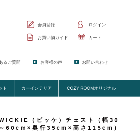
会員登録
ログイン
お買い物ガイド
カート
あるご質問
お客様の声
お問い合わせ
ット
カーインテリア
COZY ROOMオリジナル
WICKIE（ビッケ）チェスト（幅30
ック
KER】ブックシェルフ
～60cm×奥行35cm×高さ115cm）
掃除機収納
お悩み解決
おしゃれなのに機能性抜群
オプション品
SISTANT】
掃除機収納【Cleany】
ア
NY】サニタリー収納
クリーナースタンド
ビスタンド
クッション