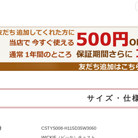
特徴で選ぶ
【Pots】鍋・フライパン収納
【LASCO】ロータイプ
【LASCO】ハイタイプ
【LASCO】地震対策・上置きラ
ック
キッチン収納
サイズ・仕
キッチンの便利アイテム
万が一の地震対策
タワー tower（山崎実業）
【Pittaly】耐震
号
CSTYS008-H115D35W3060
ダストボックス
WICKIE（ビッケ）チェスト