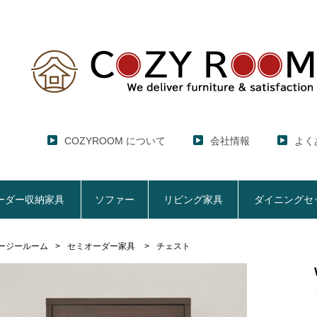
COZYROOM について
会社情報
よく
ーダー収納家具
ソファー
リビング家具
ダイニングセ
ージールーム
セミオーダー家具
チェスト
レンジ台・レンジラック
セミオーダー収納家具
ソファー
リビング家具
ダイニングセット
ハイエース用
ここでしか買えない！COZY ROOMオリジナル家具
【CUBO】&【LASCO】レンジ台
【Pittaly】耐震上置きラック
【VALO】セミオーダーダイニングテーブル
サニタリー収納ラ
【BOO
特徴で選ぶ
大きさで選ぶ
車のサイズで選ぶ
生活感を隠してスッキリ収納
サイズで選ぶ
素材で選ぶ
狭いキッチンの
レンジ台【CUBO】
【COOKING AS
【GRANNER2】テレビ台・リビング収納
チェスト
チェア
アコーディオンド
【SUN
生活感を隠せるレンジ台
1人掛けソファー
【標準幅】リアシートテーブル
幅60cm
合皮ソファー
【標準幅用】テレ