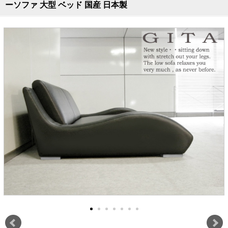
ラック
ーソファ 大型 ベッド 国産 日本製
特徴で選ぶ
【GRANNER2】テレビ台・リビング
1人掛けソファー
チェア
【標準幅】リアシートテーブル
合皮ソファー
アコーディオンドア
サイズで選ぶ
【SUNNY】サニタリー収納
【標準幅用】テレビスタンド
クリーナースタンド
クッション
かさばる調理器具の宿屋
究極の自分空間
収納
チェスト
生活感を隠せるレンジ台
幅60cm
2人掛けソファー
こたつテーブル
【ワイド幅】リアシートテーブル
ファブリックソファー
デスク・デスクワゴン
【Pittaly】耐震上置きラック
引き戸式カウンター下
ディスプレイ鍋収納【Pots】
個室型デスク【COZYROOM】
オットマン
【FLEXY】3方向オーダー家具
ラック・シェルフ
ラック
大型レンジ収納可能
ロータイプレンジ台
2.5人掛けソファー
こたつ布団
本革ソファー
タワー tower（山崎実
【Idea】デスク
【LASCO】カウンター下収納
下駄箱・シューズボッ
業）
扉式カウンター下ラッ
オープンタイプ
ハイタイプレンジ台
3人掛けソファー
【PORTIER】&【LASCO】シューズ
クス
ク
【LASCO】ワードローブ
ボックス
ダストボックス収納可能
L型ソファー
【LASCO】スリムラック
【Wickei】チェスト
書斎・子供部屋
シェーズロングソファ
テレビ台
趣味の収納
キッチンボード（食器棚・カップボード）
【VALO】ダイニングテーブル
ー
【Carina】アコーディオンドア
個室型デスク
ローボード
釣竿・釣り具収納
食器棚
本棚・スライド書棚
ハイタイプ
ゴルフクラブ収納
シリーズで選ぶ
学習デスク・子供部屋
壁面タイプ
CDラック・DVDラック
キッチンカウンター
【Nike】カウチソファー
【Chene】ウッドフレームソファー
キャンプギア収納
【SUOLA】カウチソファー
【Cruse】ウッドフレームソファー
おしゃれなのに機能性抜群
万が一の地震対策
特徴で選ぶ
カウンター下ラック
掃除機収納【Cleany】
突っ張りラック【Pittaly】
【Curt】ウッドフレームソファー
【RAMON】ウッドアームソファ
対面キッチンカウンター
【LASCO】引戸式カウンター下ラッ
【AIKA】ハイバックソファ
【Grace】ウッドフレームソファー
バタフライキッチンカウンター
ク
【CLOSTER】シェーズロング＆カウ
【Gainer】ウッドフレームソファー
ダストボックス収納可能
【LASCO】扉式カウンター下ラック
チソファー
スライド棚付き
【FLEXY】組み合わせ自由なセミオ
ーダーシステムキッチンカウンター
隙間を無駄なく活用
スリムキッチンラック
特徴で選ぶ
【Pots】鍋・フライパン収納