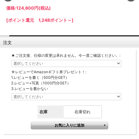
【LASCO】ロータイプ
価格:
124,800円
(税込)
【LASCO】ハイタイプ
[ポイント還元 1,248ポイント～]
【LASCO】地震対策・上置きラック
キッチン収納
キッチンの便利アイテム
万が一の地震対策に
注文
タワー tower（山崎実業）
【Pittaly】耐震上置きラック
ダストボックス
★ご注文後、仕様の変更は承れません。今一度ご確認ください。:
☆レビューでAmazonギフト券プレゼント！:
1.レビューを書く（500円分GET）
2.レビュー+写真（1000円分GET）
3.レビューを書かない
在庫
在庫切れ