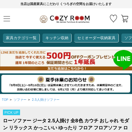
当店は国産家具にこだわり くつろぎの空間をお届けいたします
家具カテゴリ一覧
キッチン収納
セミオーダー収納家具
ソフ
COZY ROOMオリジナル
セミオーダー収納家具
ダイニングセット
カーインテリア
キッチン収納
リビング家具
ソファー
全て見る
ここでしか買えない！
COZY ROOMオリジナル家具
生活感を隠してスッキリ収納
狭いキッチンのお悩み解決
レンジ台【CUBO】
【COOKING ASSISTANT】
TOP
ソファー
2.5人掛けソファー
>
>
PICK UP
全て見る
全て見る
全て見る
全て見る
全て見る
全て見る
ローソファー ジータ 2.5人掛け 全8色 カウチ おしゃれ モダ
レンジ台・レンジラック
ン リラックス かっこいい ゆったり フロア フロアソファ ロ
【CUBO】&【LASCO】レンジ台
【Pittaly】耐震上置き
【VALO】セミオーダーダイニングテーブル
サニタリー収納ラック
【BOOKER】ブックシェルフ
掃除機収納
大きさで選ぶ
車のサイズで選ぶ
素材で選ぶ
オプション品