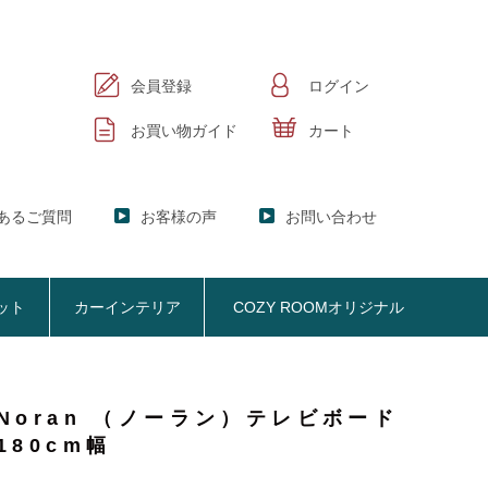
会員登録
ログイン
お買い物ガイド
カート
あるご質問
お客様の声
お問い合わせ
ット
カーインテリア
COZY ROOMオリジナル
Noran （ノーラン）テレビボード
ック
KER】ブックシェルフ
180cm幅
掃除機収納
お悩み解決
おしゃれなのに機能性抜群
オプション品
SISTANT】
掃除機収納【Cleany】
ア
NY】サニタリー収納
クリーナースタンド
ビスタンド
クッション