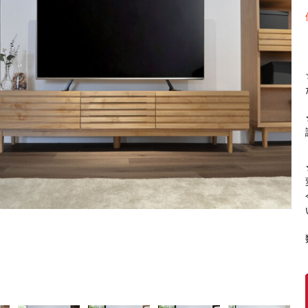
【FLEXY】3方向オーダー家具
ラック・シェルフ
こたつテーブル
デスク・デスクワ
【Pit
大型レンジ収納可能
2人掛けソファー
【ワイド幅】リアシートテーブル
ロータイプレンジ
ファブリックソフ
【LASCO】カウンター下収納
下駄箱・シューズボックス
こたつ布団
タワー tower（山
【Ide
オープンタイプ
2.5人掛けソファー
ハイタイプレンジ
本革ソファー
【LASCO】ワードローブ
【POR
ダストボックス収納可能
3人掛けソファー
ス
【LASCO】スリムラック
L型ソファー
【Wic
【VALO】ダイニングテーブル
シェーズロングソファー
【Car
キッチンボード（食器棚・カップボード）
調理器具をスマート収納
究極の自
シリーズで選ぶ
ディスプレイ鍋収納【Pots】
個室型デ
食器棚
【COZYR
テレビ台
趣味の収納
【Nike】カウチソファー
【Che
ローボード
釣竿・釣り具収納
【SUOLA】カウチソファー
【Cru
ハイタイプ
ゴルフクラブ収納
【Curt】ウッドフレームソファー
【RA
壁面タイプ
CDラック・DVDラ
【AIKA】ハイバックソファ
【Gra
キャンプギア収納
【CLOSTER】シェーズロング＆カウチソフ
【Gai
ァー