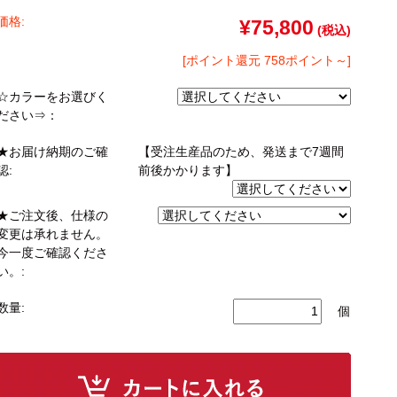
ゴン
taly】耐震上置きラック
引き戸式カウンター下ラック
台
ァー
オットマン
価格:
¥75,800
(税込)
崎実業）
a】デスク
扉式カウンター下ラック
台
[ポイント還元 758ポイント～]
TIER】&【LASCO】シューズボック
☆カラーをお選びく
kei】チェスト
ださい⇒：
ina】アコーディオンドア
★お届け納期のご確
【受注生産品のため、発送まで7週間
認:
前後かかります】
もっと見る
分空間
万が一の地震対策
★ご注文後、仕様の
スク
突っ張りラック【Pittaly】
OOM】
変更は承れません。
書斎・子供部屋
今一度ご確認くださ
ne】ウッドフレームソファー
個室型デスク
い。:
se】ウッドフレームソファー
本棚・スライド書棚
数量:
個
MON】ウッドアームソファ
ック
学習デスク・子供部屋
ce】ウッドフレームソファー
ner】ウッドフレームソファー