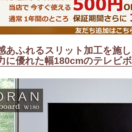
特徴で選ぶ
【Pots】鍋・フライパン収納
【LASCO】ロータイプ
【LASCO】ハイタイプ
【LASCO】地震対策・上置きラ
ック
感あふれるスリット加工を施し
力に優れた幅180cmのテレビ
キッチン収納
キッチンの便利アイテム
万が一の地震対策
タワー tower（山崎実業）
【Pittaly】耐震
ダストボックス