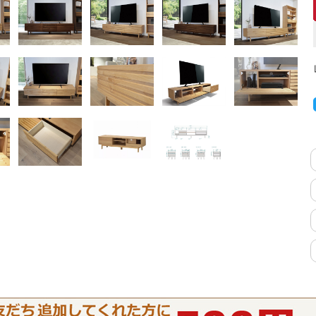
キッチンカウンター
特徴で選ぶ
カウンター下ラッ
対面キッチンカウンター
【LASCO】引戸
バタフライキッチンカウンター
【LASCO】扉式
ダストボックス収納可能
スライド棚付き
【FLEXY】組み合わせ自由なセ
ミオーダーシステムキッチンカウン
ター
隙間を無駄なく活用 スリムキッチンラック