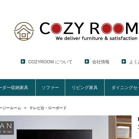
COZYROOM について
会社情報
よく
ーダー収納家具
ソファー
リビング家具
ダイニングセ
ージールーム
テレビ台・ローボード
レンジ台・レンジラック
セミオーダー収納家具
ソファー
リビング家具
ダイニングセット
ハイエース用
ここでしか買えない！COZY ROOMオリジナル家具
【CUBO】&【LASCO】レンジ台
【Pittaly】耐震上置きラック
【VALO】セミオーダーダイニングテーブル
サニタリー収納ラ
【BOO
特徴で選ぶ
大きさで選ぶ
車のサイズで選ぶ
生活感を隠してスッキリ収納
サイズで選ぶ
素材で選ぶ
狭いキッチンの
レンジ台【CUBO】
【COOKING AS
【GRANNER2】テレビ台・リビング収納
チェスト
チェア
アコーディオンド
【SUN
生活感を隠せるレンジ台
1人掛けソファー
【標準幅】リアシートテーブル
幅60cm
合皮ソファー
【標準幅用】テレ