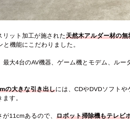
スリット加工が施された
天然木アルダー材の無
ンと機能にこだわりました。
、最大4台のAV機器、ゲーム機とモデム、ルー
8cmの大きな引き出し
には、CDやDVDソフト
きます。
さが11cmあるので、
ロボット掃除機もテレビ