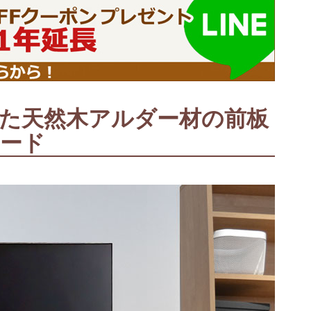
た天然木アルダー材の前板
ボード
に
上置きラック