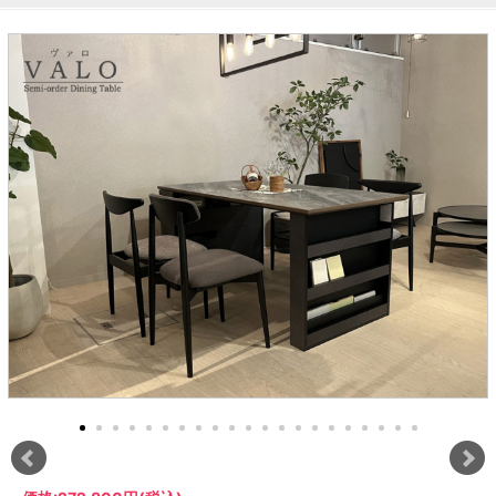
ラック
特徴で選ぶ
【GRANNER2】テレビ台・リビング
1人掛けソファー
チェア
【標準幅】リアシートテーブル
合皮ソファー
アコーディオンドア
サイズで選ぶ
【SUNNY】サニタリー収納
【標準幅用】テレビスタンド
クリーナースタンド
クッション
かさばる調理器具の宿屋
究極の自分空間
収納
チェスト
生活感を隠せるレンジ台
幅60cm
2人掛けソファー
こたつテーブル
【ワイド幅】リアシートテーブル
ファブリックソファー
デスク・デスクワゴン
【Pittaly】耐震上置きラック
引き戸式カウンター下
ディスプレイ鍋収納【Pots】
個室型デスク【COZYROOM】
オットマン
【FLEXY】3方向オーダー家具
ラック・シェルフ
ラック
大型レンジ収納可能
ロータイプレンジ台
2.5人掛けソファー
こたつ布団
本革ソファー
タワー tower（山崎実
【Idea】デスク
【LASCO】カウンター下収納
下駄箱・シューズボッ
業）
扉式カウンター下ラッ
オープンタイプ
ハイタイプレンジ台
3人掛けソファー
【PORTIER】&【LASCO】シューズ
クス
ク
【LASCO】ワードローブ
ボックス
ダストボックス収納可能
L型ソファー
【LASCO】スリムラック
【Wickei】チェスト
書斎・子供部屋
シェーズロングソファ
テレビ台
趣味の収納
キッチンボード（食器棚・カップボード）
【VALO】ダイニングテーブル
ー
【Carina】アコーディオンドア
個室型デスク
ローボード
釣竿・釣り具収納
食器棚
本棚・スライド書棚
ハイタイプ
ゴルフクラブ収納
シリーズで選ぶ
学習デスク・子供部屋
壁面タイプ
CDラック・DVDラック
キッチンカウンター
【Nike】カウチソファー
【Chene】ウッドフレームソファー
キャンプギア収納
【SUOLA】カウチソファー
【Cruse】ウッドフレームソファー
おしゃれなのに機能性抜群
万が一の地震対策
特徴で選ぶ
カウンター下ラック
掃除機収納【Cleany】
突っ張りラック【Pittaly】
【Curt】ウッドフレームソファー
【RAMON】ウッドアームソファ
対面キッチンカウンター
【LASCO】引戸式カウンター下ラッ
【AIKA】ハイバックソファ
【Grace】ウッドフレームソファー
バタフライキッチンカウンター
ク
【CLOSTER】シェーズロング＆カウ
【Gainer】ウッドフレームソファー
ダストボックス収納可能
【LASCO】扉式カウンター下ラック
チソファー
スライド棚付き
【FLEXY】組み合わせ自由なセミオ
ーダーシステムキッチンカウンター
隙間を無駄なく活用
スリムキッチンラック
特徴で選ぶ
【Pots】鍋・フライパン収納