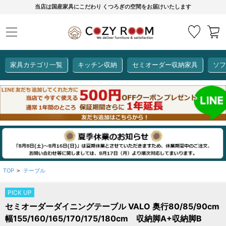
当店は国産家具にこだわり くつろぎの空間をお届けいたします
家具カテゴリ一覧
キッチン収納
セミオーダー収納家具
ソフ
COZY ROOMオリジナル
セミオーダー収納家具
ダイニングセット
カーインテリア
キッチン収納
リビング家具
ソファー
全て見る
ここでしか買えない！
COZY ROOMオリジナル家具
生活感を隠してスッキリ収納
狭いキッチンのお悩み解決
レンジ台【CUBO】
【COOKING ASSISTANT】
TOP
テーブル
>
PICK UP
全て見る
全て見る
全て見る
全て見る
全て見る
全て見る
セミオーダーダイニングテーブル VALO 奥行80/85/90cm
レンジ台・レンジラック
幅155/160/165/170/175/180cm 収納脚A+収納脚B
【CUBO】&【LASCO】レンジ台
【Pittaly】耐震上置き
【VALO】セミオーダーダイニングテーブル
サニタリー収納ラック
【BOOKER】ブックシェルフ
掃除機収納
大きさで選ぶ
車のサイズで選ぶ
素材で選ぶ
オプション品