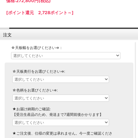
価格:
272,800円
(税込)
【LASCO】ロータイプ
[ポイント還元 2,728ポイント～]
【LASCO】ハイタイプ
【LASCO】地震対策・上置きラック
キッチン収納
注文
キッチンの便利アイテム
万が一の地震対策に
タワー tower（山崎実業）
【Pittaly】耐震上置きラック
☆天板幅をお選びください⇒：
ダストボックス
☆天板奥行をお選びください⇒:
☆色柄をお選びください⇒:
★お届け納期のご確認:
【受注生産品のため、発送まで7週間前後かかります】
★ご注文後、仕様の変更は承れません。今一度ご確認くださ