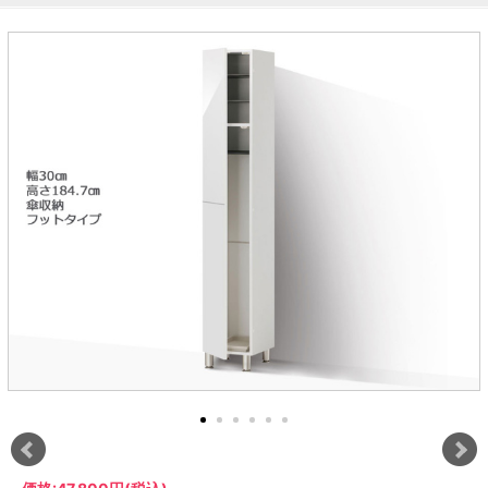
ラック
特徴で選ぶ
【GRANNER2】テレビ台・リビング
1人掛けソファー
チェア
【標準幅】リアシートテーブル
合皮ソファー
アコーディオンドア
サイズで選ぶ
【SUNNY】サニタリー収納
【標準幅用】テレビスタンド
クリーナースタンド
クッション
かさばる調理器具の宿屋
究極の自分空間
収納
チェスト
生活感を隠せるレンジ台
幅60cm
2人掛けソファー
こたつテーブル
【ワイド幅】リアシートテーブル
ファブリックソファー
デスク・デスクワゴン
【Pittaly】耐震上置きラック
引き戸式カウンター下
ディスプレイ鍋収納【Pots】
個室型デスク【COZYROOM】
オットマン
【FLEXY】3方向オーダー家具
ラック・シェルフ
ラック
大型レンジ収納可能
ロータイプレンジ台
2.5人掛けソファー
こたつ布団
本革ソファー
タワー tower（山崎実
【Idea】デスク
【LASCO】カウンター下収納
下駄箱・シューズボッ
業）
扉式カウンター下ラッ
オープンタイプ
ハイタイプレンジ台
3人掛けソファー
【PORTIER】&【LASCO】シューズ
クス
ク
【LASCO】ワードローブ
ボックス
ダストボックス収納可能
L型ソファー
【LASCO】スリムラック
【Wickei】チェスト
書斎・子供部屋
シェーズロングソファ
テレビ台
趣味の収納
キッチンボード（食器棚・カップボード）
【VALO】ダイニングテーブル
ー
【Carina】アコーディオンドア
個室型デスク
ローボード
釣竿・釣り具収納
食器棚
本棚・スライド書棚
ハイタイプ
ゴルフクラブ収納
シリーズで選ぶ
学習デスク・子供部屋
壁面タイプ
CDラック・DVDラック
キッチンカウンター
【Nike】カウチソファー
【Chene】ウッドフレームソファー
キャンプギア収納
【SUOLA】カウチソファー
【Cruse】ウッドフレームソファー
おしゃれなのに機能性抜群
万が一の地震対策
特徴で選ぶ
カウンター下ラック
掃除機収納【Cleany】
突っ張りラック【Pittaly】
【Curt】ウッドフレームソファー
【RAMON】ウッドアームソファ
対面キッチンカウンター
【LASCO】引戸式カウンター下ラッ
【AIKA】ハイバックソファ
【Grace】ウッドフレームソファー
バタフライキッチンカウンター
ク
【CLOSTER】シェーズロング＆カウ
【Gainer】ウッドフレームソファー
ダストボックス収納可能
【LASCO】扉式カウンター下ラック
チソファー
スライド棚付き
【FLEXY】組み合わせ自由なセミオ
ーダーシステムキッチンカウンター
隙間を無駄なく活用
スリムキッチンラック
特徴で選ぶ
【Pots】鍋・フライパン収納