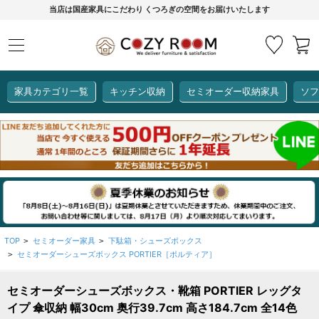
当店は国産家具にこだわり くつろぎの空間をお届けいたします
家具カテゴリ一覧
キッチン収納
セミオーダー収納家具
ソフ
COZY ROOMオリジナル
セミオーダー収納家具
ダイニングセット
カーインテリア
キッチン収納
リビング家具
ソファー
全て見る
ここでしか買えない！
COZY ROOMオリジナル家具
生活感を隠してスッキリ収納
狭いキッチンのお悩み解決
レンジ台【CUBO】
【COOKING ASSISTANT】
TOP
セミオーダー家具
下駄箱・シューズボックス
>
>
セミオーダーシューズボックス PORTIER［ポルティア］
>
全て見る
全て見る
全て見る
全て見る
全て見る
全て見る
セミオーダーシューズボックス・靴箱 PORTIER レッグタ
レンジ台・レンジラック
イプ 傘収納 幅30cm 奥行39.7cm 高さ184.7cm 全14色
【CUBO】&【LASCO】レンジ台
【Pittaly】耐震上置き
【VALO】セミオーダーダイニングテーブル
サニタリー収納ラック
【BOOKER】ブックシェルフ
掃除機収納
大きさで選ぶ
車のサイズで選ぶ
素材で選ぶ
オプション品