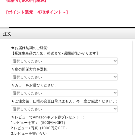
価格:
47,800円
(税込)
【LASCO】ロータイプ
[ポイント還元 478ポイント～]
【LASCO】ハイタイプ
【LASCO】地震対策・上置きラック
キッチン収納
注文
キッチンの便利アイテム
万が一の地震対策に
タワー tower（山崎実業）
【Pittaly】耐震上置きラック
★お届け納期のご確認:
ダストボックス
【受注生産品のため、発送まで7週間前後かかります】
☆扉の開閉方向を選択:
☆カラーをお選びください:
★ご注文後、仕様の変更は承れません。今一度ご確認ください。:
☆レビューでAmazonギフト券プレゼント！:
1.レビューを書く（500円分GET）
2.レビュー+写真（1000円分GET）
3.レビューを書かない