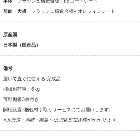
本体
フラッシュ構造合板+ EBコートシート
前面・天板
フラッシュ構造合板+ オレフィンシート
原産国
日本製（国産品）
備考
届いて直ぐに使える 完成品
棚板耐荷重：6kg
可動棚板3枚付き
開梱設置･梱包材引取りサービスにてお届けします。
※北海道・沖縄・離島へは別途追加送料がかかります。