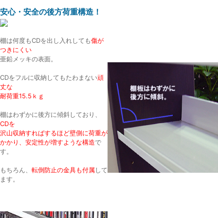
安心・安全の後方荷重構造！
棚は何度もCDを出し入れしても
傷が
つきにくい
亜鉛メッキの表面。
CDをフルに収納してもたわまない
頑
丈な
耐荷重15.5ｋｇ
棚はわずかに後方に傾斜しており、
CDを
沢山収納すればするほど壁側に荷重が
かかり、安定性が増すような構造
で
す。
もちろん、
転倒防止の金具も付属
して
ます。