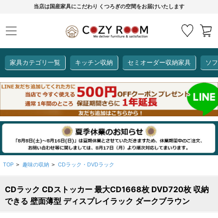
当店は国産家具にこだわり くつろぎの空間をお届けいたします
家具カテゴリ一覧
キッチン収納
セミオーダー収納家具
ソフ
COZY ROOMオリジナル
セミオーダー収納家具
ダイニングセット
カーインテリア
キッチン収納
リビング家具
ソファー
全て見る
ここでしか買えない！
COZY ROOMオリジナル家具
生活感を隠してスッキリ収納
狭いキッチンのお悩み解決
レンジ台【CUBO】
【COOKING ASSISTANT】
TOP
趣味の収納
CDラック・DVDラック
>
>
CDラック CDストッカー 最大CD1668枚 DVD720枚 収納
全て見る
全て見る
全て見る
全て見る
全て見る
全て見る
できる 壁面薄型 ディスプレイラック ダークブラウン
レンジ台・レンジラック
【CUBO】&【LASCO】レンジ台
【Pittaly】耐震上置き
【VALO】セミオーダーダイニングテーブル
サニタリー収納ラック
【BOOKER】ブックシェルフ
掃除機収納
大きさで選ぶ
車のサイズで選ぶ
素材で選ぶ
オプション品