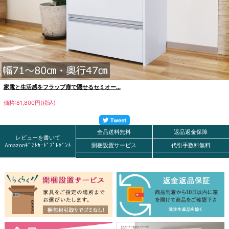
家電と生活感をフラップ扉で隠せるセミオー...
価格:81,800円(税込)
全品送料無料
返品返金保障
レビューを書いて
Amazonｷﾞﾌﾄｶｰﾄﾞﾌﾟﾚｾﾞﾝﾄ
開梱設置サービス
代引手数料無料