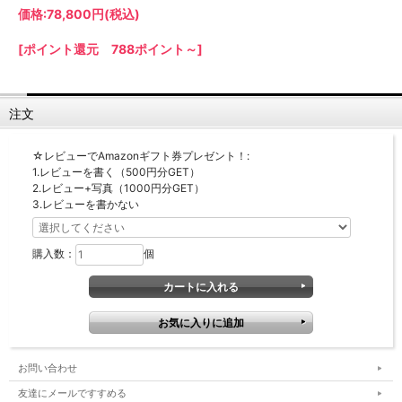
価格:
78,800円
(税込)
【LASCO】ロータイプ
【LASCO】ハイタイプ
[ポイント還元 788ポイント～]
【LASCO】地震対策・上置きラック
キッチン収納
注文
キッチンの便利アイテム
万が一の地震対策に
タワー tower（山崎実業）
【Pittaly】耐震上置きラック
ダストボックス
☆レビューでAmazonギフト券プレゼント！:
1.レビューを書く（500円分GET）
2.レビュー+写真（1000円分GET）
3.レビューを書かない
購入数：
個
お問い合わせ
友達にメールですすめる