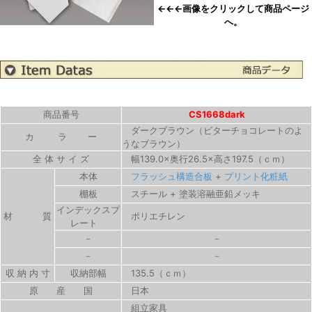
←←←画像をクリックして商品ページ
へ。
商品番号
CS1668dark
ダークブラウン（ビターチョコレートのよ
カ ラ ー
うなブラウン）
全 体 サ イ ズ
幅139.0×奥行26.5×高さ197.5（ｃｍ）
本体
フラッシュ構造合板
+
プリント化粧紙
棚板
スチール + 塗装溶融亜鉛メッキ
インデックスプ
材 質
ポリエチレン
レート
－
－
－
－
収 納 内 寸
収納部幅
135.5（ｃｍ）
原 産 国
日本
組立家具