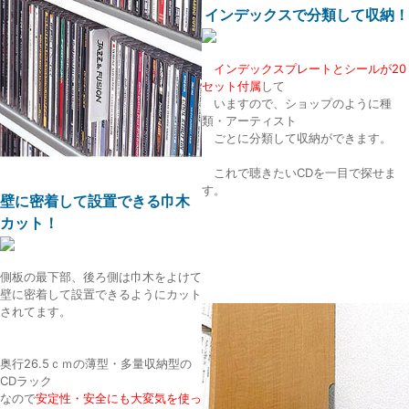
インデックスで分類して収納！
インデックスプレートとシールが20
セット付属
して
いますので、ショップのように種
類・アーティスト
ごとに分類して収納ができます。
これで聴きたいCDを一目で探せま
す。
壁に密着して設置できる巾木
カット！
側板の最下部、後ろ側は巾木をよけて
壁に密着して設置できるようにカット
されてます。
奥行26.5ｃｍの薄型・多量収納型の
CDラック
なので
安定性・安全にも大変気を使っ