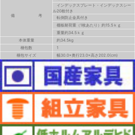
インデックスプレート・インデックスシー
ル20枚付き
備 考
転倒防止金具付き
棚板耐荷重（1枚あたり）約15.5ｋｇ
重量約34.5ｋｇ
本体重量
約34.5kg
梱包数
1
梱包サイズ
幅30.0×奥行23.0×高さ202.0(cm)