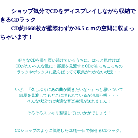
ショップ気分でCDをディスプレイしながら収納で
きるCDラック
CD約1668枚が
壁際わずか26.5ｃｍの空間に収まっ
ちゃいます！
好きなCDを長年買い続けているうちに、はっと気付けば
CDがたいへんな数に！部屋を見渡すとCDがあっちこっちの
ラックやボックスに散らばってて収集がつかない状況・・
いざ、『久しぶりにあの曲が聞きたいな～』っと思いついて
部屋を見渡してもどこに埋もれているか消息不明・・・
そんな状況では快適な音楽生活が送れません！
そろそろスッキリ整理してはいかがでしょう！
CDショップのように収納したCDを一目で探せるCDラック。