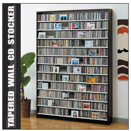
ラック
特徴で選ぶ
【GRANNER2】テレビ台・リビング
1人掛けソファー
チェア
【標準幅】リアシートテーブル
合皮ソファー
アコーディオンドア
サイズで選ぶ
【SUNNY】サニタリー収納
【標準幅用】テレビスタンド
クリーナースタンド
クッション
かさばる調理器具の宿屋
究極の自分空間
収納
チェスト
生活感を隠せるレンジ台
幅60cm
2人掛けソファー
こたつテーブル
【ワイド幅】リアシートテーブル
ファブリックソファー
デスク・デスクワゴン
【Pittaly】耐震上置きラック
引き戸式カウンター下
ディスプレイ鍋収納【Pots】
個室型デスク【COZYROOM】
オットマン
【FLEXY】3方向オーダー家具
ラック・シェルフ
ラック
大型レンジ収納可能
ロータイプレンジ台
2.5人掛けソファー
こたつ布団
本革ソファー
タワー tower（山崎実
【Idea】デスク
【LASCO】カウンター下収納
下駄箱・シューズボッ
業）
扉式カウンター下ラッ
オープンタイプ
ハイタイプレンジ台
3人掛けソファー
【PORTIER】&【LASCO】シューズ
クス
ク
【LASCO】ワードローブ
ボックス
ダストボックス収納可能
L型ソファー
【LASCO】スリムラック
【Wickei】チェスト
書斎・子供部屋
シェーズロングソファ
テレビ台
趣味の収納
キッチンボード（食器棚・カップボード）
【VALO】ダイニングテーブル
ー
【Carina】アコーディオンドア
個室型デスク
ローボード
釣竿・釣り具収納
食器棚
本棚・スライド書棚
ハイタイプ
ゴルフクラブ収納
シリーズで選ぶ
学習デスク・子供部屋
壁面タイプ
CDラック・DVDラック
キッチンカウンター
【Nike】カウチソファー
【Chene】ウッドフレームソファー
キャンプギア収納
【SUOLA】カウチソファー
【Cruse】ウッドフレームソファー
おしゃれなのに機能性抜群
万が一の地震対策
特徴で選ぶ
カウンター下ラック
掃除機収納【Cleany】
突っ張りラック【Pittaly】
【Curt】ウッドフレームソファー
【RAMON】ウッドアームソファ
対面キッチンカウンター
【LASCO】引戸式カウンター下ラッ
【AIKA】ハイバックソファ
【Grace】ウッドフレームソファー
バタフライキッチンカウンター
ク
【CLOSTER】シェーズロング＆カウ
【Gainer】ウッドフレームソファー
ダストボックス収納可能
【LASCO】扉式カウンター下ラック
チソファー
スライド棚付き
【FLEXY】組み合わせ自由なセミオ
ーダーシステムキッチンカウンター
隙間を無駄なく活用
スリムキッチンラック
特徴で選ぶ
【Pots】鍋・フライパン収納