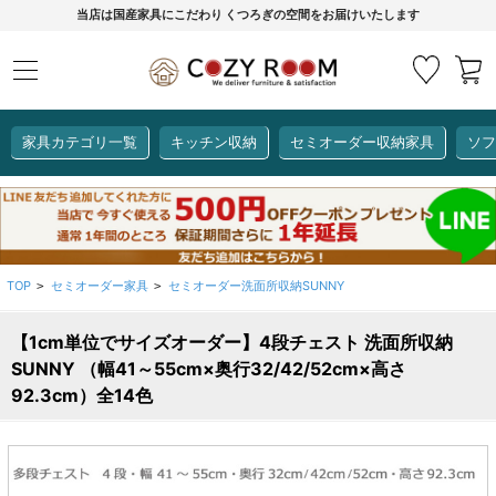
当店は国産家具にこだわり くつろぎの空間をお届けいたします
家具カテゴリ一覧
キッチン収納
セミオーダー収納家具
ソフ
COZY ROOMオリジナル
セミオーダー収納家具
ダイニングセット
カーインテリア
キッチン収納
リビング家具
ソファー
全て見る
ここでしか買えない！
COZY ROOMオリジナル家具
TOP
セミオーダー家具
セミオーダー洗面所収納SUNNY
>
>
生活感を隠してスッキリ収納
狭いキッチンのお悩み解決
レンジ台【CUBO】
【COOKING ASSISTANT】
【1cm単位でサイズオーダー】4段チェスト 洗面所収納
SUNNY （幅41～55cm×奥行32/42/52cm×高さ
92.3cm）全14色
全て見る
全て見る
全て見る
全て見る
全て見る
全て見る
レンジ台・レンジラック
【CUBO】&【LASCO】レンジ台
【Pittaly】耐震上置き
【VALO】セミオーダーダイニングテーブル
サニタリー収納ラック
【BOOKER】ブックシェルフ
掃除機収納
大きさで選ぶ
車のサイズで選ぶ
素材で選ぶ
オプション品