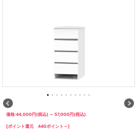
ラック
特徴で選ぶ
【GRANNER2】テレビ台・リビング
1人掛けソファー
チェア
【標準幅】リアシートテーブル
合皮ソファー
アコーディオンドア
サイズで選ぶ
【SUNNY】サニタリー収納
【標準幅用】テレビスタンド
クリーナースタンド
クッション
かさばる調理器具の宿屋
究極の自分空間
収納
チェスト
生活感を隠せるレンジ台
幅60cm
2人掛けソファー
こたつテーブル
【ワイド幅】リアシートテーブル
ファブリックソファー
デスク・デスクワゴン
【Pittaly】耐震上置きラック
引き戸式カウンター下
ディスプレイ鍋収納【Pots】
個室型デスク【COZYROOM】
オットマン
【FLEXY】3方向オーダー家具
ラック・シェルフ
ラック
大型レンジ収納可能
ロータイプレンジ台
2.5人掛けソファー
こたつ布団
本革ソファー
タワー tower（山崎実
【Idea】デスク
【LASCO】カウンター下収納
下駄箱・シューズボッ
業）
扉式カウンター下ラッ
オープンタイプ
ハイタイプレンジ台
3人掛けソファー
【PORTIER】&【LASCO】シューズ
クス
ク
【LASCO】ワードローブ
ボックス
ダストボックス収納可能
L型ソファー
【LASCO】スリムラック
【Wickei】チェスト
書斎・子供部屋
シェーズロングソファ
テレビ台
趣味の収納
キッチンボード（食器棚・カップボード）
【VALO】ダイニングテーブル
ー
【Carina】アコーディオンドア
個室型デスク
ローボード
釣竿・釣り具収納
食器棚
本棚・スライド書棚
ハイタイプ
ゴルフクラブ収納
シリーズで選ぶ
学習デスク・子供部屋
壁面タイプ
CDラック・DVDラック
キッチンカウンター
【Nike】カウチソファー
【Chene】ウッドフレームソファー
キャンプギア収納
【SUOLA】カウチソファー
【Cruse】ウッドフレームソファー
おしゃれなのに機能性抜群
万が一の地震対策
特徴で選ぶ
カウンター下ラック
掃除機収納【Cleany】
突っ張りラック【Pittaly】
【Curt】ウッドフレームソファー
【RAMON】ウッドアームソファ
対面キッチンカウンター
【LASCO】引戸式カウンター下ラッ
【AIKA】ハイバックソファ
【Grace】ウッドフレームソファー
バタフライキッチンカウンター
ク
【CLOSTER】シェーズロング＆カウ
【Gainer】ウッドフレームソファー
ダストボックス収納可能
【LASCO】扉式カウンター下ラック
チソファー
スライド棚付き
【FLEXY】組み合わせ自由なセミオ
ーダーシステムキッチンカウンター
価格:
44,000円
(税込)
～
57,000円
(税込)
隙間を無駄なく活用
スリムキッチンラック
[ポイント還元 440ポイント～]
特徴で選ぶ
【Pots】鍋・フライパン収納