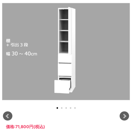
ラック
特徴で選ぶ
【GRANNER2】テレビ台・リビング
1人掛けソファー
チェア
【標準幅】リアシートテーブル
合皮ソファー
アコーディオンドア
サイズで選ぶ
【SUNNY】サニタリー収納
【標準幅用】テレビスタンド
クリーナースタンド
クッション
かさばる調理器具の宿屋
究極の自分空間
収納
チェスト
生活感を隠せるレンジ台
幅60cm
2人掛けソファー
こたつテーブル
【ワイド幅】リアシートテーブル
ファブリックソファー
デスク・デスクワゴン
【Pittaly】耐震上置きラック
引き戸式カウンター下
ディスプレイ鍋収納【Pots】
個室型デスク【COZYROOM】
オットマン
【FLEXY】3方向オーダー家具
ラック・シェルフ
ラック
大型レンジ収納可能
ロータイプレンジ台
2.5人掛けソファー
こたつ布団
本革ソファー
タワー tower（山崎実
【Idea】デスク
【LASCO】カウンター下収納
下駄箱・シューズボッ
業）
扉式カウンター下ラッ
オープンタイプ
ハイタイプレンジ台
3人掛けソファー
【PORTIER】&【LASCO】シューズ
クス
ク
【LASCO】ワードローブ
ボックス
ダストボックス収納可能
L型ソファー
【LASCO】スリムラック
【Wickei】チェスト
書斎・子供部屋
シェーズロングソファ
テレビ台
趣味の収納
キッチンボード（食器棚・カップボード）
【VALO】ダイニングテーブル
ー
【Carina】アコーディオンドア
個室型デスク
ローボード
釣竿・釣り具収納
食器棚
本棚・スライド書棚
ハイタイプ
ゴルフクラブ収納
シリーズで選ぶ
学習デスク・子供部屋
壁面タイプ
CDラック・DVDラック
キッチンカウンター
【Nike】カウチソファー
【Chene】ウッドフレームソファー
キャンプギア収納
【SUOLA】カウチソファー
【Cruse】ウッドフレームソファー
おしゃれなのに機能性抜群
万が一の地震対策
特徴で選ぶ
カウンター下ラック
掃除機収納【Cleany】
突っ張りラック【Pittaly】
【Curt】ウッドフレームソファー
【RAMON】ウッドアームソファ
対面キッチンカウンター
【LASCO】引戸式カウンター下ラッ
【AIKA】ハイバックソファ
【Grace】ウッドフレームソファー
バタフライキッチンカウンター
ク
【CLOSTER】シェーズロング＆カウ
【Gainer】ウッドフレームソファー
ダストボックス収納可能
【LASCO】扉式カウンター下ラック
チソファー
スライド棚付き
【FLEXY】組み合わせ自由なセミオ
ーダーシステムキッチンカウンター
隙間を無駄なく活用
スリムキッチンラック
特徴で選ぶ
価格:
71,800円
(税込)
【Pots】鍋・フライパン収納