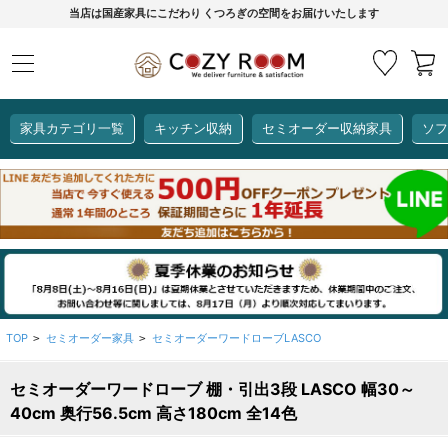
当店は国産家具にこだわり くつろぎの空間をお届けいたします
家具カテゴリ一覧
キッチン収納
セミオーダー収納家具
ソフ
COZY ROOMオリジナル
セミオーダー収納家具
ダイニングセット
カーインテリア
キッチン収納
リビング家具
ソファー
全て見る
ここでしか買えない！
COZY ROOMオリジナル家具
生活感を隠してスッキリ収納
狭いキッチンのお悩み解決
レンジ台【CUBO】
【COOKING ASSISTANT】
TOP
セミオーダー家具
セミオーダーワードローブLASCO
>
>
セミオーダーワードローブ 棚・引出3段 LASCO 幅30～
全て見る
全て見る
全て見る
全て見る
全て見る
全て見る
40cm 奥行56.5cm 高さ180cm 全14色
レンジ台・レンジラック
【CUBO】&【LASCO】レンジ台
【Pittaly】耐震上置き
【VALO】セミオーダーダイニングテーブル
サニタリー収納ラック
【BOOKER】ブックシェルフ
掃除機収納
大きさで選ぶ
車のサイズで選ぶ
素材で選ぶ
オプション品