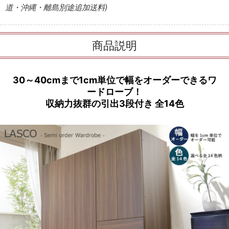
道・沖縄・離島別途追加送料)
商品説明
30～40cmまで1cm単位で幅をオーダーできるワ
ードローブ！
収納力抜群の引出3段付き 全14色