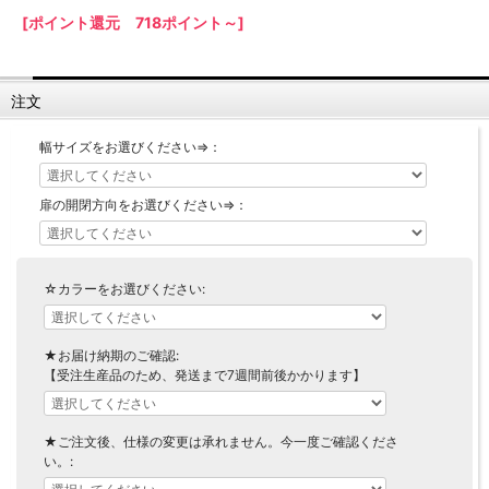
[ポイント還元 718ポイント～]
【LASCO】ロータイプ
【LASCO】ハイタイプ
【LASCO】地震対策・上置きラック
注文
キッチン収納
キッチンの便利アイテム
万が一の地震対策に
幅サイズをお選びください⇒：
タワー tower（山崎実業）
【Pittaly】耐震上置きラック
ダストボックス
扉の開閉方向をお選びください⇒：
☆カラーをお選びください:
★お届け納期のご確認:
【受注生産品のため、発送まで7週間前後かかります】
★ご注文後、仕様の変更は承れません。今一度ご確認くださ
い。: