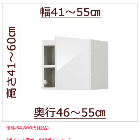
ラック
特徴で選ぶ
【GRANNER2】テレビ台・リビング
1人掛けソファー
チェア
【標準幅】リアシートテーブル
合皮ソファー
アコーディオンドア
サイズで選ぶ
【SUNNY】サニタリー収納
【標準幅用】テレビスタンド
クリーナースタンド
クッション
かさばる調理器具の宿屋
究極の自分空間
収納
チェスト
生活感を隠せるレンジ台
幅60cm
2人掛けソファー
こたつテーブル
【ワイド幅】リアシートテーブル
ファブリックソファー
デスク・デスクワゴン
【Pittaly】耐震上置きラック
引き戸式カウンター下
ディスプレイ鍋収納【Pots】
個室型デスク【COZYROOM】
オットマン
【FLEXY】3方向オーダー家具
ラック・シェルフ
ラック
大型レンジ収納可能
ロータイプレンジ台
2.5人掛けソファー
こたつ布団
本革ソファー
タワー tower（山崎実
【Idea】デスク
【LASCO】カウンター下収納
下駄箱・シューズボッ
業）
扉式カウンター下ラッ
オープンタイプ
ハイタイプレンジ台
3人掛けソファー
【PORTIER】&【LASCO】シューズ
クス
ク
【LASCO】ワードローブ
ボックス
ダストボックス収納可能
L型ソファー
【LASCO】スリムラック
【Wickei】チェスト
書斎・子供部屋
シェーズロングソファ
テレビ台
趣味の収納
キッチンボード（食器棚・カップボード）
【VALO】ダイニングテーブル
ー
【Carina】アコーディオンドア
個室型デスク
ローボード
釣竿・釣り具収納
食器棚
本棚・スライド書棚
ハイタイプ
ゴルフクラブ収納
シリーズで選ぶ
学習デスク・子供部屋
壁面タイプ
CDラック・DVDラック
キッチンカウンター
【Nike】カウチソファー
【Chene】ウッドフレームソファー
キャンプギア収納
【SUOLA】カウチソファー
【Cruse】ウッドフレームソファー
おしゃれなのに機能性抜群
万が一の地震対策
特徴で選ぶ
カウンター下ラック
掃除機収納【Cleany】
突っ張りラック【Pittaly】
【Curt】ウッドフレームソファー
【RAMON】ウッドアームソファ
対面キッチンカウンター
【LASCO】引戸式カウンター下ラッ
【AIKA】ハイバックソファ
【Grace】ウッドフレームソファー
バタフライキッチンカウンター
ク
【CLOSTER】シェーズロング＆カウ
【Gainer】ウッドフレームソファー
ダストボックス収納可能
【LASCO】扉式カウンター下ラック
チソファー
スライド棚付き
【FLEXY】組み合わせ自由なセミオ
ーダーシステムキッチンカウンター
隙間を無駄なく活用
スリムキッチンラック
価格:
64,800円
(税込)
特徴で選ぶ
【Pots】鍋・フライパン収納
[ポイント還元 648ポイント～]