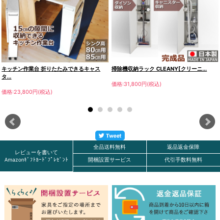
キッチン作業台 折りたたみできるキャス
掃除機収納ラック CLEANY[クリーニ...
タ...
価格:31,800円(税込)
価格:23,800円(税込)
全品送料無料
返品返金保障
レビューを書いて
Amazonｷﾞﾌﾄｶｰﾄﾞﾌﾟﾚｾﾞﾝﾄ
開梱設置サービス
代引手数料無料