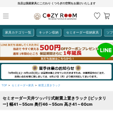
当店は国産家具にこだわり くつろぎの空間をお届けいたします
家具カテゴリ一覧
キッチン収納
セミオーダー収納家具
ソフ
COZY ROOMオリジナル
セミオーダー収納家具
ダイニングセット
カーインテリア
キッチン収納
リビング家具
ソファー
全て見る
ここでしか買えない！
COZY ROOMオリジナル家具
生活感を隠してスッキリ収納
狭いキッチンのお悩み解決
レンジ台【CUBO】
【COOKING ASSISTANT】
TOP
セミオーダー家具
耐震上置きラック
>
>
セミオーダー天井ツッパリ式耐震上置きラック [ピッタリ
全て見る
全て見る
全て見る
全て見る
全て見る
全て見る
ー] 幅41～55cm 奥行46～55cm 高さ41～60cm
レンジ台・レンジラック
【CUBO】&【LASCO】レンジ台
【Pittaly】耐震上置き
【VALO】セミオーダーダイニングテーブル
サニタリー収納ラック
【BOOKER】ブックシェルフ
掃除機収納
大きさで選ぶ
車のサイズで選ぶ
素材で選ぶ
オプション品