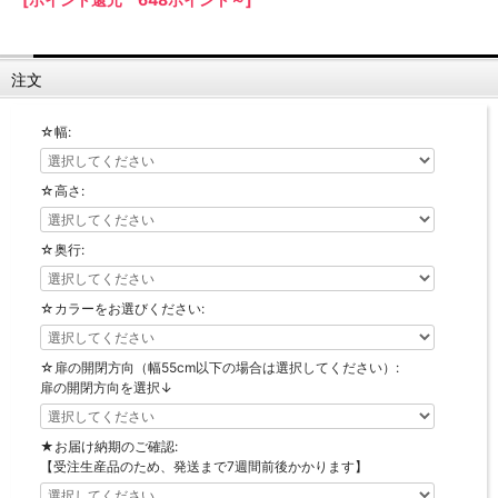
【LASCO】ロータイプ
【LASCO】ハイタイプ
【LASCO】地震対策・上置きラック
注文
キッチン収納
☆幅:
キッチンの便利アイテム
万が一の地震対策に
タワー tower（山崎実業）
【Pittaly】耐震上置きラック
☆高さ:
ダストボックス
☆奥行:
☆カラーをお選びください:
☆扉の開閉方向（幅55cm以下の場合は選択してください）:
扉の開閉方向を選択↓
★お届け納期のご確認:
【受注生産品のため、発送まで7週間前後かかります】