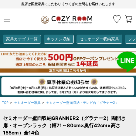
当店は国産家具にこだわり くつろぎの空間をお届けいたします
家具カテゴリ一覧
キッチン収納
セミオーダー収納家具
ソフ
COZY ROOMオリジナル
セミオーダー収納家具
ダイニングセット
カーインテリア
キッチン収納
リビング家具
ソファー
全て見る
ここでしか買えない！
COZY ROOMオリジナル家具
生活感を隠してスッキリ収納
狭いキッチンのお悩み解決
レンジ台【CUBO】
【COOKING ASSISTANT】
TOP
セミオーダー家具
セミオーダー壁面収納・テレビ台「グラナー2」
>
>
セミオーダー壁面収納GRANNER2（グラナー2）両開き
全て見る
全て見る
全て見る
全て見る
全て見る
全て見る
扉・オープンラック（幅71～80cm×奥行42cm×高さ
レンジ台・レンジラック
155cm）全14色
【CUBO】&【LASCO】レンジ台
【Pittaly】耐震上置き
【VALO】セミオーダーダイニングテーブル
サニタリー収納ラック
【BOOKER】ブックシェルフ
掃除機収納
大きさで選ぶ
車のサイズで選ぶ
素材で選ぶ
オプション品