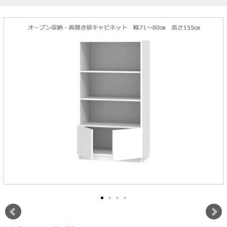
ラック
特徴で選ぶ
【GRANNER2】テレビ台・リビング
1人掛けソファー
チェア
【標準幅】リアシートテーブル
合皮ソファー
アコーディオンドア
サイズで選ぶ
【SUNNY】サニタリー収納
【標準幅用】テレビスタンド
クリーナースタンド
クッション
かさばる調理器具の宿屋
究極の自分空間
収納
チェスト
生活感を隠せるレンジ台
幅60cm
2人掛けソファー
こたつテーブル
【ワイド幅】リアシートテーブル
ファブリックソファー
デスク・デスクワゴン
【Pittaly】耐震上置きラック
引き戸式カウンター下
ディスプレイ鍋収納【Pots】
個室型デスク【COZYROOM】
オットマン
【FLEXY】3方向オーダー家具
ラック・シェルフ
ラック
大型レンジ収納可能
ロータイプレンジ台
2.5人掛けソファー
こたつ布団
本革ソファー
タワー tower（山崎実
【Idea】デスク
【LASCO】カウンター下収納
下駄箱・シューズボッ
業）
扉式カウンター下ラッ
オープンタイプ
ハイタイプレンジ台
3人掛けソファー
【PORTIER】&【LASCO】シューズ
クス
ク
【LASCO】ワードローブ
ボックス
ダストボックス収納可能
L型ソファー
【LASCO】スリムラック
【Wickei】チェスト
書斎・子供部屋
シェーズロングソファ
テレビ台
趣味の収納
キッチンボード（食器棚・カップボード）
【VALO】ダイニングテーブル
ー
【Carina】アコーディオンドア
個室型デスク
ローボード
釣竿・釣り具収納
食器棚
本棚・スライド書棚
ハイタイプ
ゴルフクラブ収納
シリーズで選ぶ
学習デスク・子供部屋
壁面タイプ
CDラック・DVDラック
キッチンカウンター
【Nike】カウチソファー
【Chene】ウッドフレームソファー
キャンプギア収納
【SUOLA】カウチソファー
【Cruse】ウッドフレームソファー
おしゃれなのに機能性抜群
万が一の地震対策
特徴で選ぶ
カウンター下ラック
掃除機収納【Cleany】
突っ張りラック【Pittaly】
【Curt】ウッドフレームソファー
【RAMON】ウッドアームソファ
対面キッチンカウンター
【LASCO】引戸式カウンター下ラッ
【AIKA】ハイバックソファ
【Grace】ウッドフレームソファー
バタフライキッチンカウンター
ク
【CLOSTER】シェーズロング＆カウ
【Gainer】ウッドフレームソファー
ダストボックス収納可能
【LASCO】扉式カウンター下ラック
チソファー
スライド棚付き
【FLEXY】組み合わせ自由なセミオ
ーダーシステムキッチンカウンター
隙間を無駄なく活用
スリムキッチンラック
特徴で選ぶ
【Pots】鍋・フライパン収納