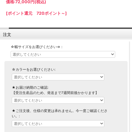
価格:
72,000円
(税込)
【LASCO】ロータイプ
【LASCO】ハイタイプ
[ポイント還元 720ポイント～]
【LASCO】地震対策・上置きラック
キッチン収納
注文
キッチンの便利アイテム
万が一の地震対策に
タワー tower（山崎実業）
【Pittaly】耐震上置きラック
☆幅サイズをお選びください⇒：
ダストボックス
☆カラーをお選びください:
★お届け納期のご確認:
【受注生産品のため、発送まで7週間前後かかります】
★ご注文後、仕様の変更は承れません。今一度ご確認くださ
い。: