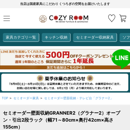
当店は国産家具にこだわり くつろぎの空間をお届けいたします
家具カテゴリ一覧
キッチン収納
セミオーダー収納家具
ソフ
COZY ROOMオリジナル
セミオーダー収納家具
ダイニングセット
カーインテリア
キッチン収納
リビング家具
ソファー
全て見る
ここでしか買えない！
COZY ROOMオリジナル家具
生活感を隠してスッキリ収納
狭いキッチンのお悩み解決
レンジ台【CUBO】
【COOKING ASSISTANT】
TOP
セミオーダー家具
セミオーダー壁面収納・テレビ台「グラナー2」
>
>
セミオーダー壁面収納GRANNER2（グラナー2）オープ
全て見る
全て見る
全て見る
全て見る
全て見る
全て見る
ン・引出2段ラック（幅71～80cm×奥行42cm×高さ
レンジ台・レンジラック
155cm）
【CUBO】&【LASCO】レンジ台
【Pittaly】耐震上置き
【VALO】セミオーダーダイニングテーブル
サニタリー収納ラック
【BOOKER】ブックシェルフ
掃除機収納
大きさで選ぶ
車のサイズで選ぶ
素材で選ぶ
オプション品