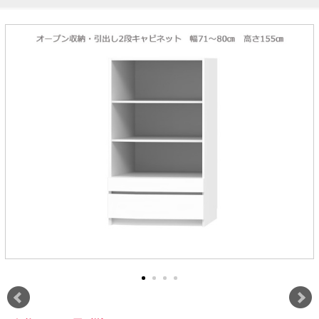
ラック
特徴で選ぶ
【GRANNER2】テレビ台・リビング
1人掛けソファー
チェア
【標準幅】リアシートテーブル
合皮ソファー
アコーディオンドア
サイズで選ぶ
【SUNNY】サニタリー収納
【標準幅用】テレビスタンド
クリーナースタンド
クッション
かさばる調理器具の宿屋
究極の自分空間
収納
チェスト
生活感を隠せるレンジ台
幅60cm
2人掛けソファー
こたつテーブル
【ワイド幅】リアシートテーブル
ファブリックソファー
デスク・デスクワゴン
【Pittaly】耐震上置きラック
引き戸式カウンター下
ディスプレイ鍋収納【Pots】
個室型デスク【COZYROOM】
オットマン
【FLEXY】3方向オーダー家具
ラック・シェルフ
ラック
大型レンジ収納可能
ロータイプレンジ台
2.5人掛けソファー
こたつ布団
本革ソファー
タワー tower（山崎実
【Idea】デスク
【LASCO】カウンター下収納
下駄箱・シューズボッ
業）
扉式カウンター下ラッ
オープンタイプ
ハイタイプレンジ台
3人掛けソファー
【PORTIER】&【LASCO】シューズ
クス
ク
【LASCO】ワードローブ
ボックス
ダストボックス収納可能
L型ソファー
【LASCO】スリムラック
【Wickei】チェスト
書斎・子供部屋
シェーズロングソファ
テレビ台
趣味の収納
キッチンボード（食器棚・カップボード）
【VALO】ダイニングテーブル
ー
【Carina】アコーディオンドア
個室型デスク
ローボード
釣竿・釣り具収納
食器棚
本棚・スライド書棚
ハイタイプ
ゴルフクラブ収納
シリーズで選ぶ
学習デスク・子供部屋
壁面タイプ
CDラック・DVDラック
キッチンカウンター
【Nike】カウチソファー
【Chene】ウッドフレームソファー
キャンプギア収納
【SUOLA】カウチソファー
【Cruse】ウッドフレームソファー
おしゃれなのに機能性抜群
万が一の地震対策
特徴で選ぶ
カウンター下ラック
掃除機収納【Cleany】
突っ張りラック【Pittaly】
【Curt】ウッドフレームソファー
【RAMON】ウッドアームソファ
対面キッチンカウンター
【LASCO】引戸式カウンター下ラッ
【AIKA】ハイバックソファ
【Grace】ウッドフレームソファー
バタフライキッチンカウンター
ク
【CLOSTER】シェーズロング＆カウ
【Gainer】ウッドフレームソファー
ダストボックス収納可能
【LASCO】扉式カウンター下ラック
チソファー
スライド棚付き
【FLEXY】組み合わせ自由なセミオ
ーダーシステムキッチンカウンター
隙間を無駄なく活用
スリムキッチンラック
特徴で選ぶ
【Pots】鍋・フライパン収納