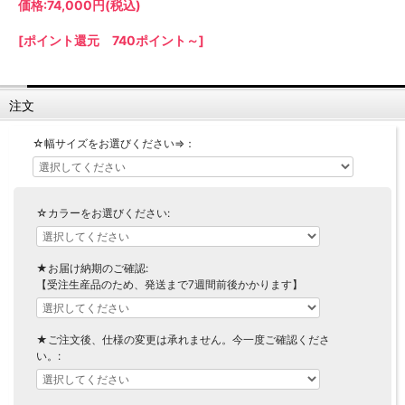
価格:
74,000円
(税込)
【LASCO】ロータイプ
【LASCO】ハイタイプ
[ポイント還元 740ポイント～]
【LASCO】地震対策・上置きラック
キッチン収納
注文
キッチンの便利アイテム
万が一の地震対策に
タワー tower（山崎実業）
【Pittaly】耐震上置きラック
☆幅サイズをお選びください⇒：
ダストボックス
☆カラーをお選びください:
★お届け納期のご確認:
【受注生産品のため、発送まで7週間前後かかります】
★ご注文後、仕様の変更は承れません。今一度ご確認くださ
い。: