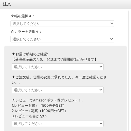
注文
【LASCO】ロータイプ
【LASCO】ハイタイプ
☆幅を選択⇒：
【LASCO】地震対策・上置きラック
キッチン収納
☆カラーを選択⇒：
キッチンの便利アイテム
万が一の地震対策に
タワー tower（山崎実業）
【Pittaly】耐震上置きラック
ダストボックス
★お届け納期のご確認:
【受注生産品のため、発送まで7週間前後かかります】
★ご注文後、仕様の変更は承れません。今一度ご確認くださ
い。:
☆レビューでAmazonギフト券プレゼント！:
1.レビューを書く（500円分GET）
2.レビュー+写真（1000円分GET）
3.レビューを書かない