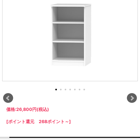
ラック
特徴で選ぶ
【GRANNER2】テレビ台・リビング
1人掛けソファー
チェア
【標準幅】リアシートテーブル
合皮ソファー
アコーディオンドア
サイズで選ぶ
【SUNNY】サニタリー収納
【標準幅用】テレビスタンド
クリーナースタンド
クッション
かさばる調理器具の宿屋
究極の自分空間
収納
チェスト
生活感を隠せるレンジ台
幅60cm
2人掛けソファー
こたつテーブル
【ワイド幅】リアシートテーブル
ファブリックソファー
デスク・デスクワゴン
【Pittaly】耐震上置きラック
引き戸式カウンター下
ディスプレイ鍋収納【Pots】
個室型デスク【COZYROOM】
オットマン
【FLEXY】3方向オーダー家具
ラック・シェルフ
ラック
大型レンジ収納可能
ロータイプレンジ台
2.5人掛けソファー
こたつ布団
本革ソファー
タワー tower（山崎実
【Idea】デスク
【LASCO】カウンター下収納
下駄箱・シューズボッ
業）
扉式カウンター下ラッ
オープンタイプ
ハイタイプレンジ台
3人掛けソファー
【PORTIER】&【LASCO】シューズ
クス
ク
【LASCO】ワードローブ
ボックス
ダストボックス収納可能
L型ソファー
【LASCO】スリムラック
【Wickei】チェスト
書斎・子供部屋
シェーズロングソファ
テレビ台
趣味の収納
キッチンボード（食器棚・カップボード）
【VALO】ダイニングテーブル
ー
【Carina】アコーディオンドア
個室型デスク
ローボード
釣竿・釣り具収納
食器棚
本棚・スライド書棚
ハイタイプ
ゴルフクラブ収納
シリーズで選ぶ
学習デスク・子供部屋
壁面タイプ
CDラック・DVDラック
キッチンカウンター
【Nike】カウチソファー
【Chene】ウッドフレームソファー
キャンプギア収納
【SUOLA】カウチソファー
【Cruse】ウッドフレームソファー
おしゃれなのに機能性抜群
万が一の地震対策
特徴で選ぶ
カウンター下ラック
掃除機収納【Cleany】
突っ張りラック【Pittaly】
【Curt】ウッドフレームソファー
【RAMON】ウッドアームソファ
対面キッチンカウンター
【LASCO】引戸式カウンター下ラッ
【AIKA】ハイバックソファ
【Grace】ウッドフレームソファー
バタフライキッチンカウンター
ク
【CLOSTER】シェーズロング＆カウ
【Gainer】ウッドフレームソファー
ダストボックス収納可能
【LASCO】扉式カウンター下ラック
チソファー
スライド棚付き
【FLEXY】組み合わせ自由なセミオ
価格:
26,800円
(税込)
ーダーシステムキッチンカウンター
[ポイント還元 268ポイント～]
隙間を無駄なく活用
スリムキッチンラック
特徴で選ぶ
【Pots】鍋・フライパン収納