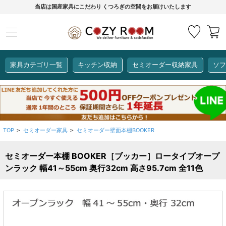
当店は国産家具にこだわり くつろぎの空間をお届けいたします
家具カテゴリ一覧
キッチン収納
セミオーダー収納家具
ソフ
COZY ROOMオリジナル
セミオーダー収納家具
ダイニングセット
カーインテリア
キッチン収納
リビング家具
ソファー
全て見る
ここでしか買えない！
COZY ROOMオリジナル家具
TOP
セミオーダー家具
セミオーダー壁面本棚BOOKER
>
>
生活感を隠してスッキリ収納
狭いキッチンのお悩み解決
レンジ台【CUBO】
【COOKING ASSISTANT】
セミオーダー本棚 BOOKER［ブッカー］ロータイプオープ
ンラック 幅41～55cm 奥行32cm 高さ95.7cm 全11色
全て見る
全て見る
全て見る
全て見る
全て見る
全て見る
レンジ台・レンジラック
【CUBO】&【LASCO】レンジ台
【Pittaly】耐震上置き
【VALO】セミオーダーダイニングテーブル
サニタリー収納ラック
【BOOKER】ブックシェルフ
掃除機収納
大きさで選ぶ
車のサイズで選ぶ
素材で選ぶ
オプション品