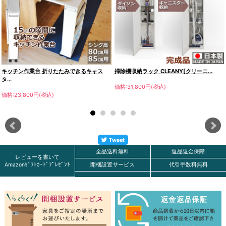
キッチン作業台 折りたたみできるキャス
掃除機収納ラック CLEANY[クリーニ...
タ...
価格:31,800円(税込)
価格:23,800円(税込)
全品送料無料
返品返金保障
レビューを書いて
Amazonｷﾞﾌﾄｶｰﾄﾞﾌﾟﾚｾﾞﾝﾄ
開梱設置サービス
代引手数料無料