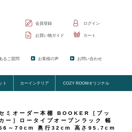
会員登録
ログイン
お買い物ガイド
カート
あるご質問
お客様の声
お問い合わせ
ット
カーインテリア
COZY ROOMオリジナル
セミオーダー本棚 BOOKER［ブッ
ック
KER】ブックシェルフ
カー］ロータイプオープンラック 幅
掃除機収納
お悩み解決
おしゃれなのに機能性抜群
オプション品
SISTANT】
掃除機収納【Cleany】
56～70cm 奥行32cm 高さ95.7cm
ア
NY】サニタリー収納
クリーナースタンド
ビスタンド
クッション