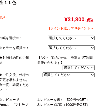
全11色
ゴン
taly】耐震上置きラック
引き戸式カウンター下ラック
台
ァー
オットマン
崎実業）
a】デスク
扉式カウンター下ラック
台
価格:
TIER】&【LASCO】シューズボック
¥31,800
(税込)
kei】チェスト
[ポイント還元 318ポイント～]
ina】アコーディオンドア
☆幅を選択⇒：
もっと見る
☆カラーを選択⇒：
分空間
万が一の地震対策
★お届け納期のご確
【受注生産品のため、発送まで7週間
スク
突っ張りラック【Pittaly】
認:
前後かかります】
OOM】
書斎・子供部屋
ne】ウッドフレームソファー
個室型デスク
★ご注文後、仕様の
se】ウッドフレームソファー
本棚・スライド書棚
変更は承れません。
MON】ウッドアームソファ
今一度ご確認くださ
ック
学習デスク・子供部屋
い。:
ce】ウッドフレームソファー
ner】ウッドフレームソファー
☆レビューで
1.レビューを書く（500円分GET）
Amazonギフト券プ
2.レビュー+写真（1000円分GET）