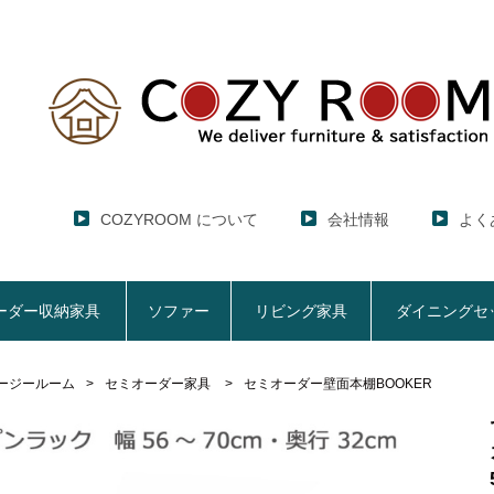
COZYROOM について
会社情報
よく
ーダー収納家具
ソファー
リビング家具
ダイニングセ
ージールーム
セミオーダー家具
セミオーダー壁面本棚BOOKER
レンジ台・レンジラック
セミオーダー収納家具
ソファー
リビング家具
ダイニングセット
ハイエース用
ここでしか買えない！COZY ROOMオリジナル家具
【CUBO】&【LASCO】レンジ台
【Pittaly】耐震上置きラック
【VALO】セミオーダーダイニングテーブル
サニタリー収納ラ
【BOO
特徴で選ぶ
大きさで選ぶ
車のサイズで選ぶ
生活感を隠してスッキリ収納
サイズで選ぶ
素材で選ぶ
狭いキッチンの
レンジ台【CUBO】
【COOKING AS
【GRANNER2】テレビ台・リビング収納
チェスト
チェア
アコーディオンド
【SUN
生活感を隠せるレンジ台
1人掛けソファー
【標準幅】リアシートテーブル
幅60cm
合皮ソファー
【標準幅用】テレ