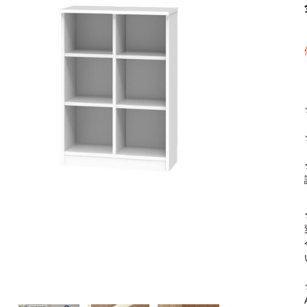
【FLEXY】3方向オーダー家具
ラック・シェルフ
こたつテーブル
デスク・デスクワ
【Pit
大型レンジ収納可能
2人掛けソファー
【ワイド幅】リアシートテーブル
ロータイプレンジ
ファブリックソフ
【LASCO】カウンター下収納
下駄箱・シューズボックス
こたつ布団
タワー tower（山
【Ide
オープンタイプ
2.5人掛けソファー
ハイタイプレンジ
本革ソファー
【LASCO】ワードローブ
【POR
ダストボックス収納可能
3人掛けソファー
ス
【LASCO】スリムラック
L型ソファー
【Wic
【VALO】ダイニングテーブル
シェーズロングソファー
【Car
キッチンボード（食器棚・カップボード）
調理器具をスマート収納
究極の自
シリーズで選ぶ
ディスプレイ鍋収納【Pots】
個室型デ
食器棚
【COZYR
テレビ台
趣味の収納
【Nike】カウチソファー
【Che
ローボード
釣竿・釣り具収納
【SUOLA】カウチソファー
【Cru
ハイタイプ
ゴルフクラブ収納
【Curt】ウッドフレームソファー
【RA
壁面タイプ
CDラック・DVDラ
【AIKA】ハイバックソファ
【Gra
キャンプギア収納
【CLOSTER】シェーズロング＆カウチソフ
【Gai
ァー