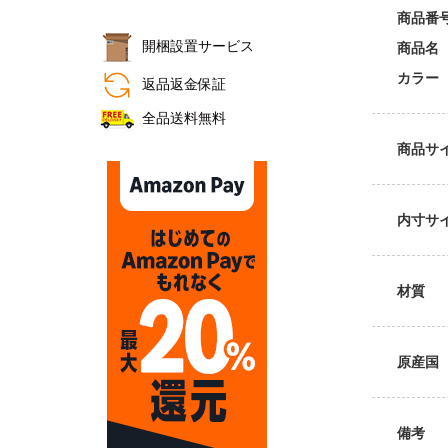
商品番
開梱設置サービス
商品名
おすすめ商品
カラー
返品返金保証
全品送料無料
商品サ
内寸サ
材質
原産国
備考