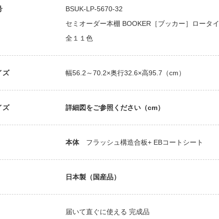
号
BSUK-LP-5670-32
セミオーダー本棚 BOOKER［ブッカー］ロータイプオー
全１１色
イズ
幅56.2～70.2×奥行32.6×高95.7（cm）
イズ
詳細図をご参照ください（cm）
本体
フラッシュ構造合板+ EBコートシート
日本製（国産品）
届いて直ぐに使える 完成品