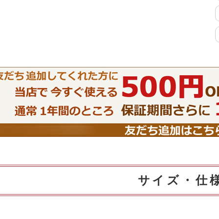
特徴で選ぶ
【Pots】鍋・フライパン収納
【LASCO】ロータイプ
【LASCO】ハイタイプ
【LASCO】地震対策・上置きラ
ック
キッチン収納
サイズ・仕
キッチンの便利アイテム
万が一の地震対策
タワー tower（山崎実業）
【Pittaly】耐震
ダストボックス