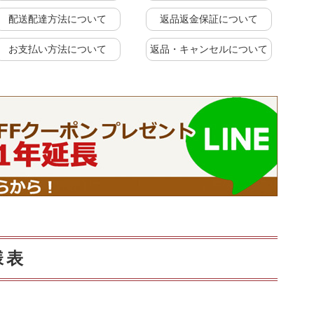
配送配達方法について
返品返金保証について
お支払い方法について
返品・キャンセルについて
様表
に
上置きラック