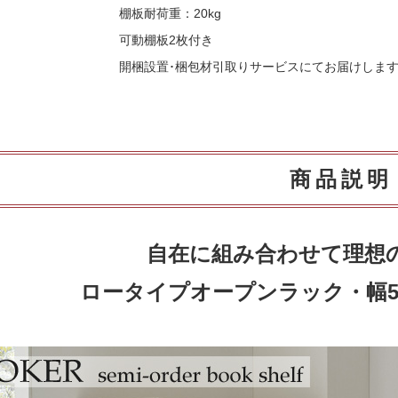
棚板耐荷重：20kg
可動棚板2枚付き
開梱設置･梱包材引取りサービスにてお届けしま
商品説明
自在に組み合わせて理想
ロータイプオープンラック・幅56～