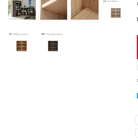
キッチンカウンター
特徴で選ぶ
カウンター下ラッ
対面キッチンカウンター
【LASCO】引戸
バタフライキッチンカウンター
【LASCO】扉式
ダストボックス収納可能
スライド棚付き
【FLEXY】組み合わせ自由なセ
ミオーダーシステムキッチンカウン
ター
隙間を無駄なく活用 スリムキッチンラック