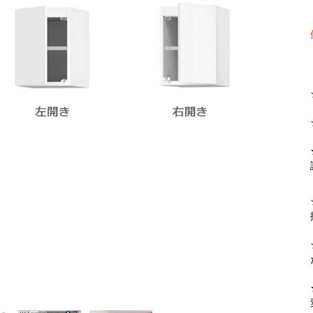
【FLEXY】3方向オーダー家具
ラック・シェルフ
こたつテーブル
デスク・デスクワ
【Pit
大型レンジ収納可能
2人掛けソファー
【ワイド幅】リアシートテーブル
ロータイプレンジ
ファブリックソフ
【LASCO】カウンター下収納
下駄箱・シューズボックス
こたつ布団
タワー tower（山
【Ide
オープンタイプ
2.5人掛けソファー
ハイタイプレンジ
本革ソファー
【LASCO】ワードローブ
【POR
ダストボックス収納可能
3人掛けソファー
ス
【LASCO】スリムラック
L型ソファー
【Wic
【VALO】ダイニングテーブル
シェーズロングソファー
【Car
キッチンボード（食器棚・カップボード）
調理器具をスマート収納
究極の自
シリーズで選ぶ
ディスプレイ鍋収納【Pots】
個室型デ
食器棚
【COZYR
テレビ台
趣味の収納
【Nike】カウチソファー
【Che
ローボード
釣竿・釣り具収納
【SUOLA】カウチソファー
【Cru
ハイタイプ
ゴルフクラブ収納
【Curt】ウッドフレームソファー
【RA
壁面タイプ
CDラック・DVDラ
【AIKA】ハイバックソファ
【Gra
キャンプギア収納
【CLOSTER】シェーズロング＆カウチソフ
【Gai
ァー