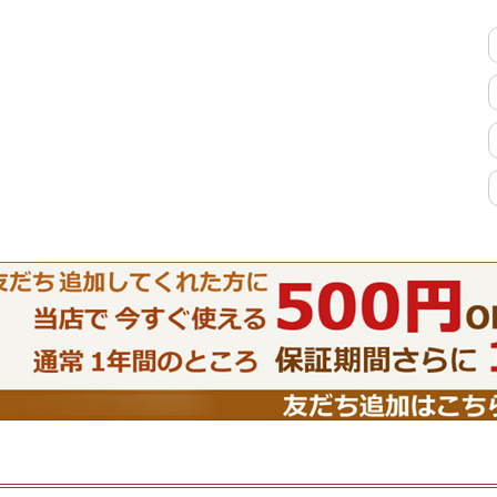
特徴で選ぶ
【Pots】鍋・フライパン収納
【LASCO】ロータイプ
【LASCO】ハイタイプ
【LASCO】地震対策・上置きラ
ック
キッチン収納
キッチンの便利アイテム
万が一の地震対策
タワー tower（山崎実業）
【Pittaly】耐震
ダストボックス