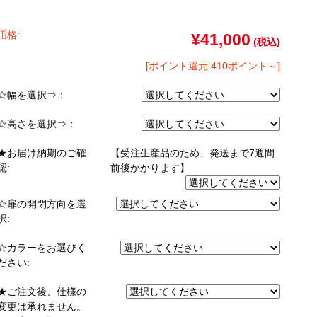
ゴン
taly】耐震上置きラック
引き戸式カウンター下ラック
台
ァー
オットマン
崎実業）
a】デスク
扉式カウンター下ラック
台
価格:
¥41,000
(税込)
TIER】&【LASCO】シューズボック
[ポイント還元 410ポイント～]
kei】チェスト
☆幅を選択⇒：
ina】アコーディオンドア
☆高さを選択⇒：
もっと見る
★お届け納期のご確
【受注生産品のため、発送まで7週間
分空間
万が一の地震対策
認:
前後かかります】
スク
突っ張りラック【Pittaly】
OOM】
書斎・子供部屋
☆扉の開閉方向を選
ne】ウッドフレームソファー
個室型デスク
択:
se】ウッドフレームソファー
本棚・スライド書棚
☆カラーをお選びく
MON】ウッドアームソファ
ック
学習デスク・子供部屋
ださい:
ce】ウッドフレームソファー
ner】ウッドフレームソファー
★ご注文後、仕様の
変更は承れません。