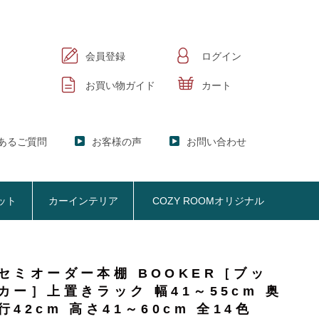
会員登録
ログイン
お買い物ガイド
カート
あるご質問
お客様の声
お問い合わせ
ット
カーインテリア
COZY ROOMオリジナル
セミオーダー本棚 BOOKER［ブッ
ック
KER】ブックシェルフ
カー］上置きラック 幅41～55cm 奥
掃除機収納
お悩み解決
おしゃれなのに機能性抜群
オプション品
SISTANT】
掃除機収納【Cleany】
行42cm 高さ41～60cm 全14色
ア
NY】サニタリー収納
クリーナースタンド
ビスタンド
クッション