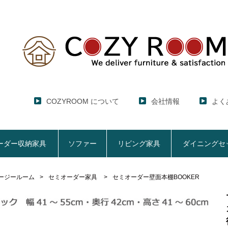
COZYROOM について
会社情報
よく
ーダー収納家具
ソファー
リビング家具
ダイニングセ
ージールーム
セミオーダー家具
セミオーダー壁面本棚BOOKER
レンジ台・レンジラック
セミオーダー収納家具
ソファー
リビング家具
ダイニングセット
ハイエース用
ここでしか買えない！COZY ROOMオリジナル家具
【CUBO】&【LASCO】レンジ台
【Pittaly】耐震上置きラック
【VALO】セミオーダーダイニングテーブル
サニタリー収納ラ
【BOO
特徴で選ぶ
大きさで選ぶ
車のサイズで選ぶ
生活感を隠してスッキリ収納
サイズで選ぶ
素材で選ぶ
狭いキッチンの
レンジ台【CUBO】
【COOKING AS
【GRANNER2】テレビ台・リビング収納
チェスト
チェア
アコーディオンド
【SUN
生活感を隠せるレンジ台
1人掛けソファー
【標準幅】リアシートテーブル
幅60cm
合皮ソファー
【標準幅用】テレ