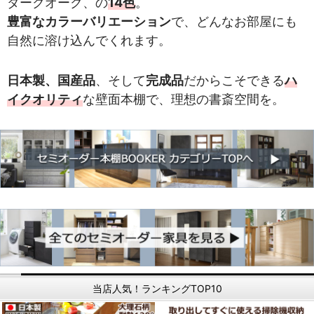
ダークオーク、の
14色
。
豊富なカラーバリエーション
で、どんなお部屋にも
自然に溶け込んでくれます。
日本製、国産品
、そして
完成品
だからこそできる
ハ
イクオリティ
な壁面本棚で、理想の書斎空間を。
当店人気！ランキングTOP10