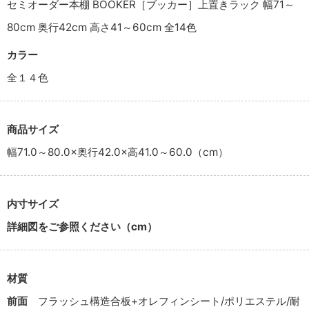
セミオーダー本棚 BOOKER［ブッカー］上置きラック 幅71～
80cm 奥行42cm 高さ41～60cm 全14色
カラー
全１４色
商品サイズ
幅71.0～80.0×奥行42.0×高41.0～60.0（cm）
内寸サイズ
詳細図をご参照ください（cm）
材質
前面
フラッシュ構造合板+オレフィンシート/ポリエステル/耐