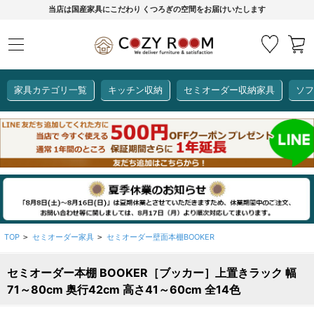
当店は国産家具にこだわり くつろぎの空間をお届けいたします
家具カテゴリ一覧
キッチン収納
セミオーダー収納家具
ソフ
COZY ROOMオリジナル
セミオーダー収納家具
ダイニングセット
カーインテリア
キッチン収納
リビング家具
ソファー
全て見る
ここでしか買えない！
COZY ROOMオリジナル家具
生活感を隠してスッキリ収納
狭いキッチンのお悩み解決
レンジ台【CUBO】
【COOKING ASSISTANT】
TOP
セミオーダー家具
セミオーダー壁面本棚BOOKER
>
>
セミオーダー本棚 BOOKER［ブッカー］上置きラック 幅
全て見る
全て見る
全て見る
全て見る
全て見る
全て見る
71～80cm 奥行42cm 高さ41～60cm 全14色
レンジ台・レンジラック
【CUBO】&【LASCO】レンジ台
【Pittaly】耐震上置き
【VALO】セミオーダーダイニングテーブル
サニタリー収納ラック
【BOOKER】ブックシェルフ
掃除機収納
大きさで選ぶ
車のサイズで選ぶ
素材で選ぶ
オプション品