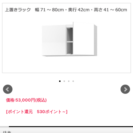
ラック
特徴で選ぶ
【GRANNER2】テレビ台・リビング
1人掛けソファー
チェア
【標準幅】リアシートテーブル
合皮ソファー
アコーディオンドア
サイズで選ぶ
【SUNNY】サニタリー収納
【標準幅用】テレビスタンド
クリーナースタンド
クッション
かさばる調理器具の宿屋
究極の自分空間
収納
チェスト
生活感を隠せるレンジ台
幅60cm
2人掛けソファー
こたつテーブル
【ワイド幅】リアシートテーブル
ファブリックソファー
デスク・デスクワゴン
【Pittaly】耐震上置きラック
引き戸式カウンター下
ディスプレイ鍋収納【Pots】
個室型デスク【COZYROOM】
オットマン
【FLEXY】3方向オーダー家具
ラック・シェルフ
ラック
大型レンジ収納可能
ロータイプレンジ台
2.5人掛けソファー
こたつ布団
本革ソファー
タワー tower（山崎実
【Idea】デスク
【LASCO】カウンター下収納
下駄箱・シューズボッ
業）
扉式カウンター下ラッ
オープンタイプ
ハイタイプレンジ台
3人掛けソファー
【PORTIER】&【LASCO】シューズ
クス
ク
【LASCO】ワードローブ
ボックス
ダストボックス収納可能
L型ソファー
【LASCO】スリムラック
【Wickei】チェスト
書斎・子供部屋
シェーズロングソファ
テレビ台
趣味の収納
キッチンボード（食器棚・カップボード）
【VALO】ダイニングテーブル
ー
【Carina】アコーディオンドア
個室型デスク
ローボード
釣竿・釣り具収納
食器棚
本棚・スライド書棚
ハイタイプ
ゴルフクラブ収納
シリーズで選ぶ
学習デスク・子供部屋
壁面タイプ
CDラック・DVDラック
キッチンカウンター
【Nike】カウチソファー
【Chene】ウッドフレームソファー
キャンプギア収納
【SUOLA】カウチソファー
【Cruse】ウッドフレームソファー
おしゃれなのに機能性抜群
万が一の地震対策
特徴で選ぶ
カウンター下ラック
掃除機収納【Cleany】
突っ張りラック【Pittaly】
【Curt】ウッドフレームソファー
【RAMON】ウッドアームソファ
対面キッチンカウンター
【LASCO】引戸式カウンター下ラッ
【AIKA】ハイバックソファ
【Grace】ウッドフレームソファー
バタフライキッチンカウンター
ク
【CLOSTER】シェーズロング＆カウ
【Gainer】ウッドフレームソファー
ダストボックス収納可能
【LASCO】扉式カウンター下ラック
チソファー
スライド棚付き
価格:
53,000円
(税込)
【FLEXY】組み合わせ自由なセミオ
ーダーシステムキッチンカウンター
[ポイント還元 530ポイント～]
隙間を無駄なく活用
スリムキッチンラック
特徴で選ぶ
【Pots】鍋・フライパン収納
注文