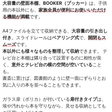
大容量の壁面本棚、BOOKER（ブッカー）
は、子供
用の本以外にも、
家族全員が便利にお使いいただけ
る機能が満載
です。
A4ファイルを立てて収納できる、
大容量の引き出し
付き
。スライドレールは
ベアリング式
で、
開閉もス
ムーズ
です。
本以外にも様々なものを整理して収納
できます。 テ
レビ台と本棚は隣り合って設置するのに相性が良
く、
意外とテレビ台の横の空間が空いている
こと
も。
書斎に置けば、図書館のように壁一面にずらりとお
気に入りの本を並べることもできます。
ガラス扉（ポリカ）が付いている
扉付きタイプ
は、
埃や汚れから本を守りながら、見せる収納としても