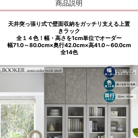
商品説明
天井突っ張り式で壁面収納をガッチリ支える上置
きラック
全１４色！幅・高さを1cm単位でオーダー
幅71.0～80.0cm×奥行42.0cm×高41.0～60.0cm
全14色