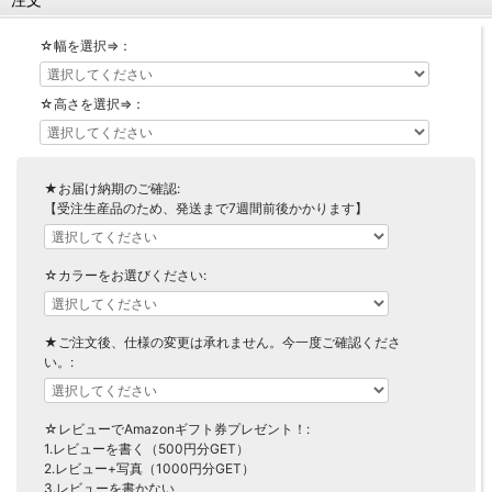
【LASCO】ロータイプ
☆幅を選択⇒：
【LASCO】ハイタイプ
【LASCO】地震対策・上置きラック
☆高さを選択⇒：
キッチン収納
キッチンの便利アイテム
万が一の地震対策に
タワー tower（山崎実業）
【Pittaly】耐震上置きラック
★お届け納期のご確認:
ダストボックス
【受注生産品のため、発送まで7週間前後かかります】
☆カラーをお選びください:
★ご注文後、仕様の変更は承れません。今一度ご確認くださ
い。:
☆レビューでAmazonギフト券プレゼント！:
1.レビューを書く（500円分GET）
2.レビュー+写真（1000円分GET）
3.レビューを書かない