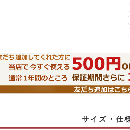
特徴で選ぶ
【Pots】鍋・フライパン収納
【LASCO】ロータイプ
【LASCO】ハイタイプ
【LASCO】地震対策・上置きラ
ック
キッチン収納
キッチンの便利アイテム
万が一の地震対策
タワー tower（山崎実業）
【Pittaly】耐震
サイズ・仕
ダストボックス