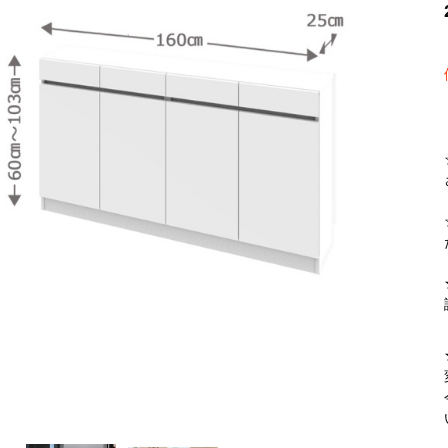
【FLEXY】3方向オーダー家具
ラック・シェルフ
こたつテーブル
デスク・デスクワ
【Pit
大型レンジ収納可能
2人掛けソファー
【ワイド幅】リアシートテーブル
ロータイプレンジ
ファブリックソフ
【LASCO】カウンター下収納
下駄箱・シューズボックス
こたつ布団
タワー tower（山
【Ide
オープンタイプ
2.5人掛けソファー
ハイタイプレンジ
本革ソファー
【LASCO】ワードローブ
【POR
ダストボックス収納可能
3人掛けソファー
ス
【LASCO】スリムラック
L型ソファー
【Wic
【VALO】ダイニングテーブル
シェーズロングソファー
【Car
キッチンボード（食器棚・カップボード）
調理器具をスマート収納
究極の自
シリーズで選ぶ
ディスプレイ鍋収納【Pots】
個室型デ
食器棚
【COZYR
テレビ台
趣味の収納
【Nike】カウチソファー
【Che
ローボード
釣竿・釣り具収納
【SUOLA】カウチソファー
【Cru
ハイタイプ
ゴルフクラブ収納
【Curt】ウッドフレームソファー
【RA
壁面タイプ
CDラック・DVDラ
【AIKA】ハイバックソファ
【Gra
キャンプギア収納
【CLOSTER】シェーズロング＆カウチソフ
【Gai
ァー