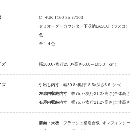
号
CTRUK-T160-25-77103
セミオーダーカウンター下収納LASCO（ラスコ） 開き
色
全１４色
イズ
幅160.0×奥行25.0×高さ60.0～103.0（cm）
イズ
引出し内寸
幅30.8×奥行18.5×深さ6.6（cm）
左扉内収納内寸
幅75.7×奥行21.2×高さ(全体高さ-
右扉内収納内寸
幅75.7×奥行21.2×高さ(全体高さ-
前面・天板
フラッシュ構造合板+オレフィンシー