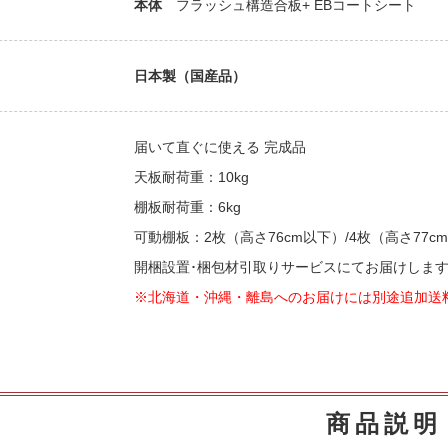
本体
フラッシュ構造合板+ EBコートシート
日本製（国産品）
届いて直ぐに使える 完成品
天板耐荷重：10kg
棚板耐荷重：6kg
可動棚板：2枚（高さ76cm以下）/4枚（高さ77c
開梱設置･梱包材引取りサービスにてお届けしま
※北海道・沖縄・離島へのお届けには別途追加送
商品説明