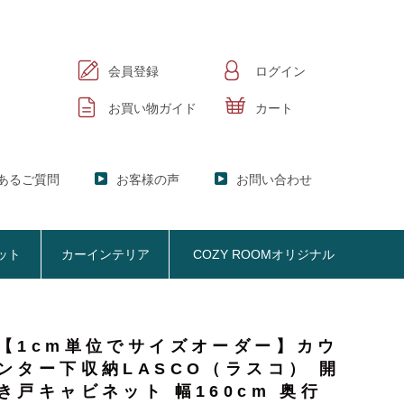
会員登録
ログイン
お買い物ガイド
カート
あるご質問
お客様の声
お問い合わせ
ット
カーインテリア
COZY ROOMオリジナル
【1cm単位でサイズオーダー】カウ
ック
KER】ブックシェルフ
ンター下収納LASCO（ラスコ） 開
掃除機収納
お悩み解決
おしゃれなのに機能性抜群
オプション品
SISTANT】
掃除機収納【Cleany】
き戸キャビネット 幅160cm 奥行
ア
NY】サニタリー収納
クリーナースタンド
ビスタンド
クッション