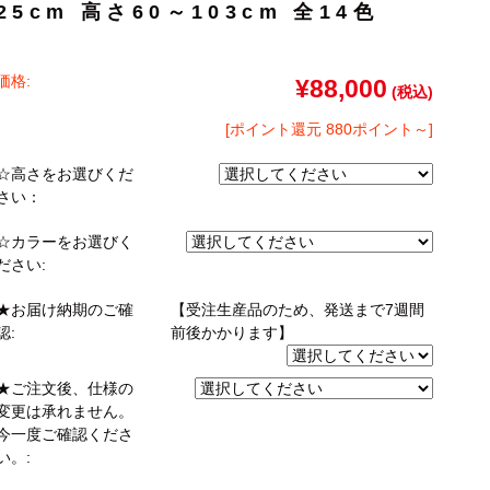
25cm 高さ60～103cm 全14色
ゴン
taly】耐震上置きラック
引き戸式カウンター下ラック
台
ァー
オットマン
崎実業）
a】デスク
扉式カウンター下ラック
台
価格:
TIER】&【LASCO】シューズボック
¥88,000
(税込)
kei】チェスト
[ポイント還元 880ポイント～]
ina】アコーディオンドア
☆高さをお選びくだ
さい：
もっと見る
☆カラーをお選びく
分空間
万が一の地震対策
ださい:
スク
突っ張りラック【Pittaly】
OOM】
書斎・子供部屋
★お届け納期のご確
【受注生産品のため、発送まで7週間
ne】ウッドフレームソファー
個室型デスク
認:
前後かかります】
se】ウッドフレームソファー
本棚・スライド書棚
MON】ウッドアームソファ
★ご注文後、仕様の
ック
学習デスク・子供部屋
変更は承れません。
ce】ウッドフレームソファー
今一度ご確認くださ
ner】ウッドフレームソファー
い。: