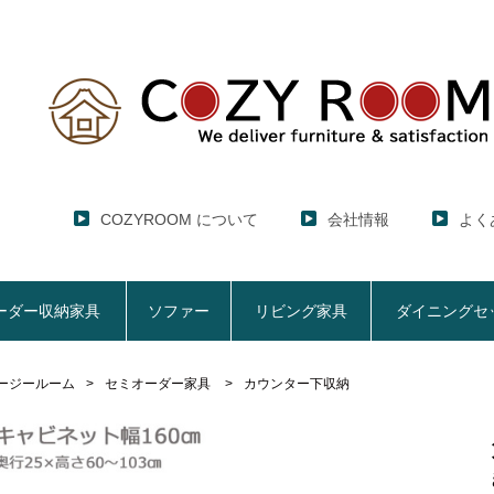
COZYROOM について
会社情報
よく
ーダー収納家具
ソファー
リビング家具
ダイニングセ
ージールーム
セミオーダー家具
カウンター下収納
レンジ台・レンジラック
セミオーダー収納家具
ソファー
リビング家具
ダイニングセット
ハイエース用
ここでしか買えない！COZY ROOMオリジナル家具
【CUBO】&【LASCO】レンジ台
【Pittaly】耐震上置きラック
【VALO】セミオーダーダイニングテーブル
サニタリー収納ラ
【BOO
特徴で選ぶ
大きさで選ぶ
車のサイズで選ぶ
生活感を隠してスッキリ収納
サイズで選ぶ
素材で選ぶ
狭いキッチンの
レンジ台【CUBO】
【COOKING AS
【GRANNER2】テレビ台・リビング収納
チェスト
チェア
アコーディオンド
【SUN
生活感を隠せるレンジ台
1人掛けソファー
【標準幅】リアシートテーブル
幅60cm
合皮ソファー
【標準幅用】テレ