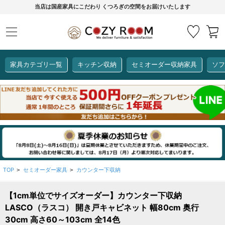
当店は国産家具にこだわり くつろぎの空間をお届けいたします
家具カテゴリ一覧
キッチン収納
セミオーダー収納家具
ソフ
COZY ROOMオリジナル
セミオーダー収納家具
ダイニングセット
カーインテリア
キッチン収納
リビング家具
ソファー
全て見る
ここでしか買えない！
COZY ROOMオリジナル家具
生活感を隠してスッキリ収納
狭いキッチンのお悩み解決
レンジ台【CUBO】
【COOKING ASSISTANT】
TOP
セミオーダー家具
カウンター下収納
>
>
【1cm単位でサイズオーダー】カウンター下収納
全て見る
全て見る
全て見る
全て見る
全て見る
全て見る
LASCO（ラスコ） 開き戸キャビネット 幅80cm 奥行
レンジ台・レンジラック
30cm 高さ60～103cm 全14色
【CUBO】&【LASCO】レンジ台
【Pittaly】耐震上置き
【VALO】セミオーダーダイニングテーブル
サニタリー収納ラック
【BOOKER】ブックシェルフ
掃除機収納
大きさで選ぶ
車のサイズで選ぶ
素材で選ぶ
オプション品