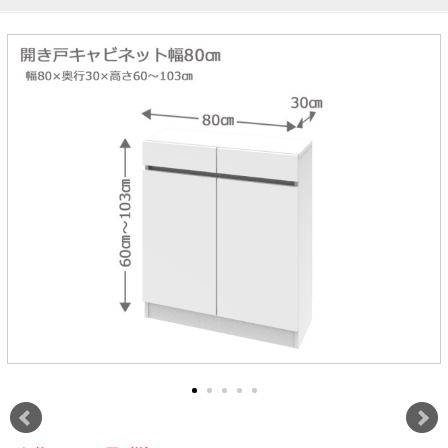
ラック
特徴で選ぶ
【GRANNER2】テレビ台・リビング
1人掛けソファー
チェア
【標準幅】リアシートテーブル
合皮ソファー
アコーディオンドア
サイズで選ぶ
【SUNNY】サニタリー収納
【標準幅用】テレビスタンド
クリーナースタンド
クッション
かさばる調理器具の宿屋
究極の自分空間
収納
チェスト
生活感を隠せるレンジ台
幅60cm
2人掛けソファー
こたつテーブル
【ワイド幅】リアシートテーブル
ファブリックソファー
デスク・デスクワゴン
【Pittaly】耐震上置きラック
引き戸式カウンター下
ディスプレイ鍋収納【Pots】
個室型デスク【COZYROOM】
オットマン
【FLEXY】3方向オーダー家具
ラック・シェルフ
ラック
大型レンジ収納可能
ロータイプレンジ台
2.5人掛けソファー
こたつ布団
本革ソファー
タワー tower（山崎実
【Idea】デスク
【LASCO】カウンター下収納
下駄箱・シューズボッ
業）
扉式カウンター下ラッ
オープンタイプ
ハイタイプレンジ台
3人掛けソファー
【PORTIER】&【LASCO】シューズ
クス
ク
【LASCO】ワードローブ
ボックス
ダストボックス収納可能
L型ソファー
【LASCO】スリムラック
【Wickei】チェスト
書斎・子供部屋
シェーズロングソファ
テレビ台
趣味の収納
キッチンボード（食器棚・カップボード）
【VALO】ダイニングテーブル
ー
【Carina】アコーディオンドア
個室型デスク
ローボード
釣竿・釣り具収納
食器棚
本棚・スライド書棚
ハイタイプ
ゴルフクラブ収納
シリーズで選ぶ
学習デスク・子供部屋
壁面タイプ
CDラック・DVDラック
キッチンカウンター
【Nike】カウチソファー
【Chene】ウッドフレームソファー
キャンプギア収納
【SUOLA】カウチソファー
【Cruse】ウッドフレームソファー
おしゃれなのに機能性抜群
万が一の地震対策
特徴で選ぶ
カウンター下ラック
掃除機収納【Cleany】
突っ張りラック【Pittaly】
【Curt】ウッドフレームソファー
【RAMON】ウッドアームソファ
対面キッチンカウンター
【LASCO】引戸式カウンター下ラッ
【AIKA】ハイバックソファ
【Grace】ウッドフレームソファー
バタフライキッチンカウンター
ク
【CLOSTER】シェーズロング＆カウ
【Gainer】ウッドフレームソファー
ダストボックス収納可能
【LASCO】扉式カウンター下ラック
チソファー
スライド棚付き
【FLEXY】組み合わせ自由なセミオ
ーダーシステムキッチンカウンター
隙間を無駄なく活用
スリムキッチンラック
特徴で選ぶ
【Pots】鍋・フライパン収納