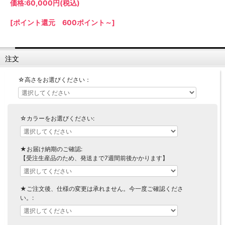
価格:
60,000円
(税込)
【LASCO】ロータイプ
【LASCO】ハイタイプ
[ポイント還元 600ポイント～]
【LASCO】地震対策・上置きラック
キッチン収納
注文
キッチンの便利アイテム
万が一の地震対策に
タワー tower（山崎実業）
【Pittaly】耐震上置きラック
☆高さをお選びください：
ダストボックス
☆カラーをお選びください:
★お届け納期のご確認:
【受注生産品のため、発送まで7週間前後かかります】
★ご注文後、仕様の変更は承れません。今一度ご確認くださ
い。: