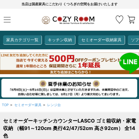
当店は国産家具にこだわり くつろぎの空間をお届けいたします
家具カテゴリ一覧
キッチン収納
セミオーダー収納家具
ソフ
COZY ROOMオリジナル
セミオーダー収納家具
ダイニングセット
カーインテリア
キッチン収納
リビング家具
ソファー
全て見る
ここでしか買えない！
COZY ROOMオリジナル家具
生活感を隠してスッキリ収納
狭いキッチンのお悩み解決
レンジ台【CUBO】
【COOKING ASSISTANT】
TOP
セミオーダー家具
レンジ台
>
>
セミオーダーキッチンカウンターLASCO ゴミ箱収納・家電
全て見る
全て見る
全て見る
全て見る
全て見る
全て見る
収納 （幅91～120cm 奥行42/47/52cm 高さ92cm） 全14
レンジ台・レンジラック
色
【CUBO】&【LASCO】レンジ台
【Pittaly】耐震上置き
【VALO】セミオーダーダイニングテーブル
サニタリー収納ラック
【BOOKER】ブックシェルフ
掃除機収納
大きさで選ぶ
車のサイズで選ぶ
素材で選ぶ
オプション品