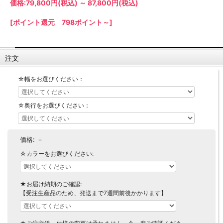
価格:
79,800円
(税込)
～
87,800円
(税込)
【LASCO】ロータイプ
【LASCO】ハイタイプ
[ポイント還元 798ポイント～]
【LASCO】地震対策・上置きラック
キッチン収納
注文
キッチンの便利アイテム
万が一の地震対策に
タワー tower（山崎実業）
【Pittaly】耐震上置きラック
☆幅をお選びください：
ダストボックス
☆奥行をお選びください：
価格:
－
☆カラーをお選びください:
★お届け納期のご確認:
【受注生産品のため、発送まで7週間前後かかります】