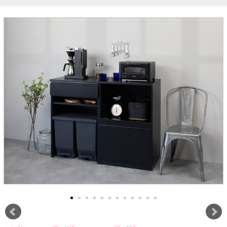
ラック
特徴で選ぶ
【GRANNER2】テレビ台・リビング
1人掛けソファー
チェア
【標準幅】リアシートテーブル
合皮ソファー
アコーディオンドア
サイズで選ぶ
【SUNNY】サニタリー収納
【標準幅用】テレビスタンド
クリーナースタンド
クッション
かさばる調理器具の宿屋
究極の自分空間
収納
チェスト
生活感を隠せるレンジ台
幅60cm
2人掛けソファー
こたつテーブル
【ワイド幅】リアシートテーブル
ファブリックソファー
デスク・デスクワゴン
【Pittaly】耐震上置きラック
引き戸式カウンター下
ディスプレイ鍋収納【Pots】
個室型デスク【COZYROOM】
オットマン
【FLEXY】3方向オーダー家具
ラック・シェルフ
ラック
大型レンジ収納可能
ロータイプレンジ台
2.5人掛けソファー
こたつ布団
本革ソファー
タワー tower（山崎実
【Idea】デスク
【LASCO】カウンター下収納
下駄箱・シューズボッ
業）
扉式カウンター下ラッ
オープンタイプ
ハイタイプレンジ台
3人掛けソファー
【PORTIER】&【LASCO】シューズ
クス
ク
【LASCO】ワードローブ
ボックス
ダストボックス収納可能
L型ソファー
【LASCO】スリムラック
【Wickei】チェスト
書斎・子供部屋
シェーズロングソファ
テレビ台
趣味の収納
キッチンボード（食器棚・カップボード）
【VALO】ダイニングテーブル
ー
【Carina】アコーディオンドア
個室型デスク
ローボード
釣竿・釣り具収納
食器棚
本棚・スライド書棚
ハイタイプ
ゴルフクラブ収納
シリーズで選ぶ
学習デスク・子供部屋
壁面タイプ
CDラック・DVDラック
キッチンカウンター
【Nike】カウチソファー
【Chene】ウッドフレームソファー
キャンプギア収納
【SUOLA】カウチソファー
【Cruse】ウッドフレームソファー
おしゃれなのに機能性抜群
万が一の地震対策
特徴で選ぶ
カウンター下ラック
掃除機収納【Cleany】
突っ張りラック【Pittaly】
【Curt】ウッドフレームソファー
【RAMON】ウッドアームソファ
対面キッチンカウンター
【LASCO】引戸式カウンター下ラッ
【AIKA】ハイバックソファ
【Grace】ウッドフレームソファー
バタフライキッチンカウンター
ク
【CLOSTER】シェーズロング＆カウ
【Gainer】ウッドフレームソファー
ダストボックス収納可能
【LASCO】扉式カウンター下ラック
チソファー
スライド棚付き
【FLEXY】組み合わせ自由なセミオ
ーダーシステムキッチンカウンター
隙間を無駄なく活用
スリムキッチンラック
特徴で選ぶ
【Pots】鍋・フライパン収納