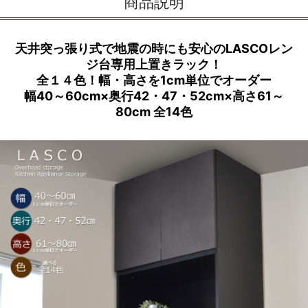
商品説明
天井突っ張り式で地震の時にも安心のLASCOレン
ジ台専用上置きラック！
全１４色！幅・高さを1cm単位でオーダー
幅40～60cm×奥行42・47・52cm×高さ61～
80cm 全14色