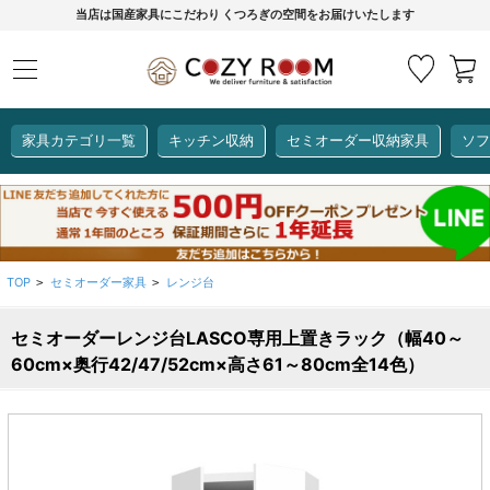
当店は国産家具にこだわり くつろぎの空間をお届けいたします
家具カテゴリ一覧
キッチン収納
セミオーダー収納家具
ソフ
COZY ROOMオリジナル
セミオーダー収納家具
ダイニングセット
カーインテリア
キッチン収納
リビング家具
ソファー
全て見る
ここでしか買えない！
COZY ROOMオリジナル家具
TOP
セミオーダー家具
レンジ台
>
>
生活感を隠してスッキリ収納
狭いキッチンのお悩み解決
レンジ台【CUBO】
【COOKING ASSISTANT】
セミオーダーレンジ台LASCO専用上置きラック（幅40～
60cm×奥行42/47/52cm×高さ61～80cm全14色）
全て見る
全て見る
全て見る
全て見る
全て見る
全て見る
レンジ台・レンジラック
【CUBO】&【LASCO】レンジ台
【Pittaly】耐震上置き
【VALO】セミオーダーダイニングテーブル
サニタリー収納ラック
【BOOKER】ブックシェルフ
掃除機収納
大きさで選ぶ
車のサイズで選ぶ
素材で選ぶ
オプション品