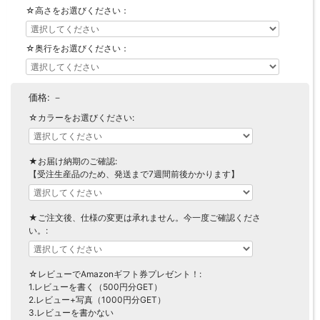
☆高さをお選びください：
【LASCO】ロータイプ
【LASCO】ハイタイプ
【LASCO】地震対策・上置きラック
☆奥行をお選びください：
キッチン収納
キッチンの便利アイテム
万が一の地震対策に
価格:
－
タワー tower（山崎実業）
【Pittaly】耐震上置きラック
☆カラーをお選びください:
ダストボックス
★お届け納期のご確認:
【受注生産品のため、発送まで7週間前後かかります】
★ご注文後、仕様の変更は承れません。今一度ご確認くださ
い。:
☆レビューでAmazonギフト券プレゼント！:
1.レビューを書く（500円分GET）
2.レビュー+写真（1000円分GET）
3.レビューを書かない