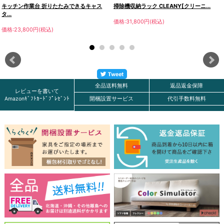
キッチン作業台 折りたたみできるキャス
掃除機収納ラック CLEANY[クリーニ...
タ...
価格:31,800円(税込)
価格:23,800円(税込)
全品送料無料
返品返金保障
レビューを書いて
Amazonｷﾞﾌﾄｶｰﾄﾞﾌﾟﾚｾﾞﾝﾄ
開梱設置サービス
代引手数料無料