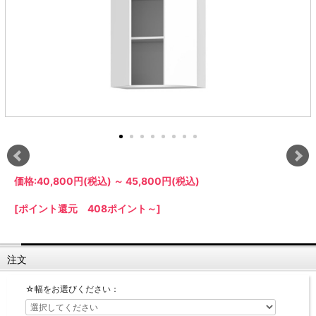
ラック
特徴で選ぶ
【GRANNER2】テレビ台・リビング
1人掛けソファー
チェア
【標準幅】リアシートテーブル
合皮ソファー
アコーディオンドア
サイズで選ぶ
【SUNNY】サニタリー収納
【標準幅用】テレビスタンド
クリーナースタンド
クッション
かさばる調理器具の宿屋
究極の自分空間
収納
チェスト
生活感を隠せるレンジ台
幅60cm
2人掛けソファー
こたつテーブル
【ワイド幅】リアシートテーブル
ファブリックソファー
デスク・デスクワゴン
【Pittaly】耐震上置きラック
引き戸式カウンター下
ディスプレイ鍋収納【Pots】
個室型デスク【COZYROOM】
オットマン
【FLEXY】3方向オーダー家具
ラック・シェルフ
ラック
大型レンジ収納可能
ロータイプレンジ台
2.5人掛けソファー
こたつ布団
本革ソファー
タワー tower（山崎実
【Idea】デスク
【LASCO】カウンター下収納
下駄箱・シューズボッ
業）
扉式カウンター下ラッ
オープンタイプ
ハイタイプレンジ台
3人掛けソファー
【PORTIER】&【LASCO】シューズ
クス
ク
【LASCO】ワードローブ
ボックス
ダストボックス収納可能
L型ソファー
【LASCO】スリムラック
【Wickei】チェスト
書斎・子供部屋
シェーズロングソファ
テレビ台
趣味の収納
キッチンボード（食器棚・カップボード）
【VALO】ダイニングテーブル
ー
【Carina】アコーディオンドア
個室型デスク
ローボード
釣竿・釣り具収納
食器棚
本棚・スライド書棚
ハイタイプ
ゴルフクラブ収納
シリーズで選ぶ
学習デスク・子供部屋
壁面タイプ
CDラック・DVDラック
キッチンカウンター
【Nike】カウチソファー
【Chene】ウッドフレームソファー
キャンプギア収納
【SUOLA】カウチソファー
【Cruse】ウッドフレームソファー
おしゃれなのに機能性抜群
万が一の地震対策
特徴で選ぶ
カウンター下ラック
掃除機収納【Cleany】
突っ張りラック【Pittaly】
【Curt】ウッドフレームソファー
【RAMON】ウッドアームソファ
対面キッチンカウンター
価格:
40,800円
(税込)
～
45,800円
(税込)
【LASCO】引戸式カウンター下ラッ
【AIKA】ハイバックソファ
【Grace】ウッドフレームソファー
バタフライキッチンカウンター
ク
【CLOSTER】シェーズロング＆カウ
【Gainer】ウッドフレームソファー
[ポイント還元 408ポイント～]
ダストボックス収納可能
【LASCO】扉式カウンター下ラック
チソファー
スライド棚付き
【FLEXY】組み合わせ自由なセミオ
ーダーシステムキッチンカウンター
注文
隙間を無駄なく活用
スリムキッチンラック
☆幅をお選びください：
特徴で選ぶ
【Pots】鍋・フライパン収納