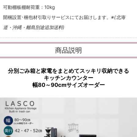
可動棚板棚耐荷重：10kg
開梱設置･梱包材引取りサービスにてお届けします。
※(北海
道・沖縄・離島別途追加送料)
商品説明
分別ごみ箱と家電をまとめてスッキリ収納できる
キッチンカウンター
幅80～90cmサイズオーダー