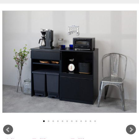
ラック
特徴で選ぶ
【GRANNER2】テレビ台・リビング
1人掛けソファー
チェア
【標準幅】リアシートテーブル
合皮ソファー
アコーディオンドア
サイズで選ぶ
【SUNNY】サニタリー収納
【標準幅用】テレビスタンド
クリーナースタンド
クッション
かさばる調理器具の宿屋
究極の自分空間
収納
チェスト
生活感を隠せるレンジ台
幅60cm
2人掛けソファー
こたつテーブル
【ワイド幅】リアシートテーブル
ファブリックソファー
デスク・デスクワゴン
【Pittaly】耐震上置きラック
引き戸式カウンター下
ディスプレイ鍋収納【Pots】
個室型デスク【COZYROOM】
オットマン
【FLEXY】3方向オーダー家具
ラック・シェルフ
ラック
大型レンジ収納可能
ロータイプレンジ台
2.5人掛けソファー
こたつ布団
本革ソファー
タワー tower（山崎実
【Idea】デスク
【LASCO】カウンター下収納
下駄箱・シューズボッ
業）
扉式カウンター下ラッ
オープンタイプ
ハイタイプレンジ台
3人掛けソファー
【PORTIER】&【LASCO】シューズ
クス
ク
【LASCO】ワードローブ
ボックス
ダストボックス収納可能
L型ソファー
【LASCO】スリムラック
【Wickei】チェスト
書斎・子供部屋
シェーズロングソファ
テレビ台
趣味の収納
キッチンボード（食器棚・カップボード）
【VALO】ダイニングテーブル
ー
【Carina】アコーディオンドア
個室型デスク
ローボード
釣竿・釣り具収納
食器棚
本棚・スライド書棚
ハイタイプ
ゴルフクラブ収納
シリーズで選ぶ
学習デスク・子供部屋
壁面タイプ
CDラック・DVDラック
キッチンカウンター
【Nike】カウチソファー
【Chene】ウッドフレームソファー
キャンプギア収納
【SUOLA】カウチソファー
【Cruse】ウッドフレームソファー
おしゃれなのに機能性抜群
万が一の地震対策
特徴で選ぶ
カウンター下ラック
掃除機収納【Cleany】
突っ張りラック【Pittaly】
【Curt】ウッドフレームソファー
【RAMON】ウッドアームソファ
対面キッチンカウンター
【LASCO】引戸式カウンター下ラッ
【AIKA】ハイバックソファ
【Grace】ウッドフレームソファー
バタフライキッチンカウンター
ク
【CLOSTER】シェーズロング＆カウ
【Gainer】ウッドフレームソファー
ダストボックス収納可能
【LASCO】扉式カウンター下ラック
チソファー
スライド棚付き
【FLEXY】組み合わせ自由なセミオ
ーダーシステムキッチンカウンター
隙間を無駄なく活用
スリムキッチンラック
特徴で選ぶ
【Pots】鍋・フライパン収納