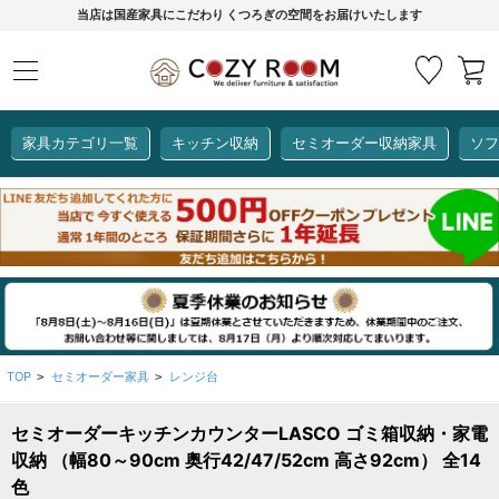
当店は国産家具にこだわり くつろぎの空間をお届けいたします
家具カテゴリ一覧
キッチン収納
セミオーダー収納家具
ソフ
COZY ROOMオリジナル
セミオーダー収納家具
ダイニングセット
カーインテリア
キッチン収納
リビング家具
ソファー
全て見る
ここでしか買えない！
COZY ROOMオリジナル家具
生活感を隠してスッキリ収納
狭いキッチンのお悩み解決
レンジ台【CUBO】
【COOKING ASSISTANT】
TOP
セミオーダー家具
レンジ台
>
>
セミオーダーキッチンカウンターLASCO ゴミ箱収納・家電
全て見る
全て見る
全て見る
全て見る
全て見る
全て見る
収納 （幅80～90cm 奥行42/47/52cm 高さ92cm） 全14
レンジ台・レンジラック
色
【CUBO】&【LASCO】レンジ台
【Pittaly】耐震上置き
【VALO】セミオーダーダイニングテーブル
サニタリー収納ラック
【BOOKER】ブックシェルフ
掃除機収納
大きさで選ぶ
車のサイズで選ぶ
素材で選ぶ
オプション品