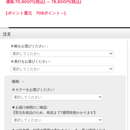
価格:
70,800円
(税込)
～
78,800円
(税込)
【LASCO】ロータイプ
【LASCO】ハイタイプ
[ポイント還元 708ポイント～]
【LASCO】地震対策・上置きラック
キッチン収納
注文
キッチンの便利アイテム
万が一の地震対策に
タワー tower（山崎実業）
【Pittaly】耐震上置きラック
☆幅をお選びください：
ダストボックス
☆奥行をお選びください：
価格:
－
☆カラーをお選びください:
★お届け納期のご確認:
【受注生産品のため、発送まで7週間前後かかります】