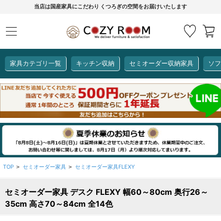
当店は国産家具にこだわり くつろぎの空間をお届けいたします
家具カテゴリ一覧
キッチン収納
セミオーダー収納家具
ソフ
COZY ROOMオリジナル
セミオーダー収納家具
ダイニングセット
カーインテリア
キッチン収納
リビング家具
ソファー
全て見る
ここでしか買えない！
COZY ROOMオリジナル家具
生活感を隠してスッキリ収納
狭いキッチンのお悩み解決
レンジ台【CUBO】
【COOKING ASSISTANT】
TOP
セミオーダー家具
セミオーダー家具FLEXY
>
>
セミオーダー家具 デスク FLEXY 幅60～80cm 奥行26～
全て見る
全て見る
全て見る
全て見る
全て見る
全て見る
35cm 高さ70～84cm 全14色
レンジ台・レンジラック
【CUBO】&【LASCO】レンジ台
【Pittaly】耐震上置き
【VALO】セミオーダーダイニングテーブル
サニタリー収納ラック
【BOOKER】ブックシェルフ
掃除機収納
大きさで選ぶ
車のサイズで選ぶ
素材で選ぶ
オプション品