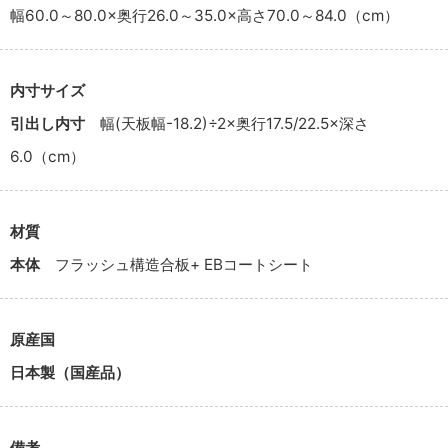
幅60.0～80.0×奥行26.0～35.0×高さ70.0～84.0（cm）
内寸サイズ
引出し内寸
幅(天板幅-18.2)÷2×奥行17.5/22.5×深さ
6.0（cm）
材質
本体
フラッシュ構造合板+ EBコートシート
原産国
日本製（国産品）
備考