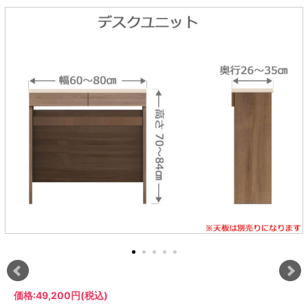
ラック
特徴で選ぶ
【GRANNER2】テレビ台・リビング
1人掛けソファー
チェア
【標準幅】リアシートテーブル
合皮ソファー
アコーディオンドア
サイズで選ぶ
【SUNNY】サニタリー収納
【標準幅用】テレビスタンド
クリーナースタンド
クッション
かさばる調理器具の宿屋
究極の自分空間
収納
チェスト
生活感を隠せるレンジ台
幅60cm
2人掛けソファー
こたつテーブル
【ワイド幅】リアシートテーブル
ファブリックソファー
デスク・デスクワゴン
【Pittaly】耐震上置きラック
引き戸式カウンター下
ディスプレイ鍋収納【Pots】
個室型デスク【COZYROOM】
オットマン
【FLEXY】3方向オーダー家具
ラック・シェルフ
ラック
大型レンジ収納可能
ロータイプレンジ台
2.5人掛けソファー
こたつ布団
本革ソファー
タワー tower（山崎実
【Idea】デスク
【LASCO】カウンター下収納
下駄箱・シューズボッ
業）
扉式カウンター下ラッ
オープンタイプ
ハイタイプレンジ台
3人掛けソファー
【PORTIER】&【LASCO】シューズ
クス
ク
【LASCO】ワードローブ
ボックス
ダストボックス収納可能
L型ソファー
【LASCO】スリムラック
【Wickei】チェスト
書斎・子供部屋
シェーズロングソファ
テレビ台
趣味の収納
キッチンボード（食器棚・カップボード）
【VALO】ダイニングテーブル
ー
【Carina】アコーディオンドア
個室型デスク
ローボード
釣竿・釣り具収納
食器棚
本棚・スライド書棚
ハイタイプ
ゴルフクラブ収納
シリーズで選ぶ
学習デスク・子供部屋
壁面タイプ
CDラック・DVDラック
キッチンカウンター
【Nike】カウチソファー
【Chene】ウッドフレームソファー
キャンプギア収納
【SUOLA】カウチソファー
【Cruse】ウッドフレームソファー
おしゃれなのに機能性抜群
万が一の地震対策
特徴で選ぶ
カウンター下ラック
掃除機収納【Cleany】
突っ張りラック【Pittaly】
【Curt】ウッドフレームソファー
【RAMON】ウッドアームソファ
対面キッチンカウンター
【LASCO】引戸式カウンター下ラッ
【AIKA】ハイバックソファ
【Grace】ウッドフレームソファー
バタフライキッチンカウンター
ク
【CLOSTER】シェーズロング＆カウ
【Gainer】ウッドフレームソファー
ダストボックス収納可能
【LASCO】扉式カウンター下ラック
チソファー
スライド棚付き
【FLEXY】組み合わせ自由なセミオ
ーダーシステムキッチンカウンター
隙間を無駄なく活用
スリムキッチンラック
特徴で選ぶ
価格:
49,200円
(税込)
【Pots】鍋・フライパン収納