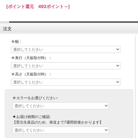
[ポイント還元 492ポイント～]
【LASCO】ロータイプ
【LASCO】ハイタイプ
【LASCO】地震対策・上置きラック
注文
キッチン収納
キッチンの便利アイテム
万が一の地震対策に
☆幅：
タワー tower（山崎実業）
【Pittaly】耐震上置きラック
ダストボックス
☆奥行（天板取付時）：
☆高さ（天板取付時）：
☆カラーをお選びください:
★お届け納期のご確認:
【受注生産品のため、発送まで7週間前後かかります】