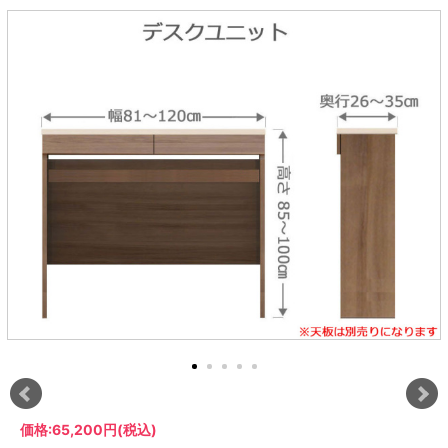
ラック
特徴で選ぶ
【GRANNER2】テレビ台・リビング
1人掛けソファー
チェア
【標準幅】リアシートテーブル
合皮ソファー
アコーディオンドア
サイズで選ぶ
【SUNNY】サニタリー収納
【標準幅用】テレビスタンド
クリーナースタンド
クッション
かさばる調理器具の宿屋
究極の自分空間
収納
チェスト
生活感を隠せるレンジ台
幅60cm
2人掛けソファー
こたつテーブル
【ワイド幅】リアシートテーブル
ファブリックソファー
デスク・デスクワゴン
【Pittaly】耐震上置きラック
引き戸式カウンター下
ディスプレイ鍋収納【Pots】
個室型デスク【COZYROOM】
オットマン
【FLEXY】3方向オーダー家具
ラック・シェルフ
ラック
大型レンジ収納可能
ロータイプレンジ台
2.5人掛けソファー
こたつ布団
本革ソファー
タワー tower（山崎実
【Idea】デスク
【LASCO】カウンター下収納
下駄箱・シューズボッ
業）
扉式カウンター下ラッ
オープンタイプ
ハイタイプレンジ台
3人掛けソファー
【PORTIER】&【LASCO】シューズ
クス
ク
【LASCO】ワードローブ
ボックス
ダストボックス収納可能
L型ソファー
【LASCO】スリムラック
【Wickei】チェスト
書斎・子供部屋
シェーズロングソファ
テレビ台
趣味の収納
キッチンボード（食器棚・カップボード）
【VALO】ダイニングテーブル
ー
【Carina】アコーディオンドア
個室型デスク
ローボード
釣竿・釣り具収納
食器棚
本棚・スライド書棚
ハイタイプ
ゴルフクラブ収納
シリーズで選ぶ
学習デスク・子供部屋
壁面タイプ
CDラック・DVDラック
キッチンカウンター
【Nike】カウチソファー
【Chene】ウッドフレームソファー
キャンプギア収納
【SUOLA】カウチソファー
【Cruse】ウッドフレームソファー
おしゃれなのに機能性抜群
万が一の地震対策
特徴で選ぶ
カウンター下ラック
掃除機収納【Cleany】
突っ張りラック【Pittaly】
【Curt】ウッドフレームソファー
【RAMON】ウッドアームソファ
対面キッチンカウンター
【LASCO】引戸式カウンター下ラッ
【AIKA】ハイバックソファ
【Grace】ウッドフレームソファー
バタフライキッチンカウンター
ク
【CLOSTER】シェーズロング＆カウ
【Gainer】ウッドフレームソファー
ダストボックス収納可能
【LASCO】扉式カウンター下ラック
チソファー
スライド棚付き
【FLEXY】組み合わせ自由なセミオ
ーダーシステムキッチンカウンター
隙間を無駄なく活用
スリムキッチンラック
特徴で選ぶ
価格:
65,200円
(税込)
【Pots】鍋・フライパン収納