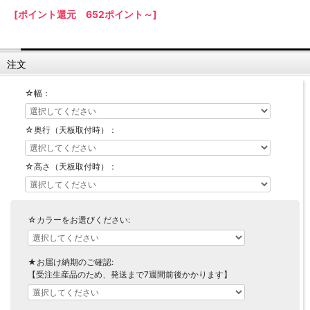
[ポイント還元 652ポイント～]
【LASCO】ロータイプ
【LASCO】ハイタイプ
【LASCO】地震対策・上置きラック
注文
キッチン収納
キッチンの便利アイテム
万が一の地震対策に
☆幅：
タワー tower（山崎実業）
【Pittaly】耐震上置きラック
ダストボックス
☆奥行（天板取付時）：
☆高さ（天板取付時）：
☆カラーをお選びください:
★お届け納期のご確認:
【受注生産品のため、発送まで7週間前後かかります】