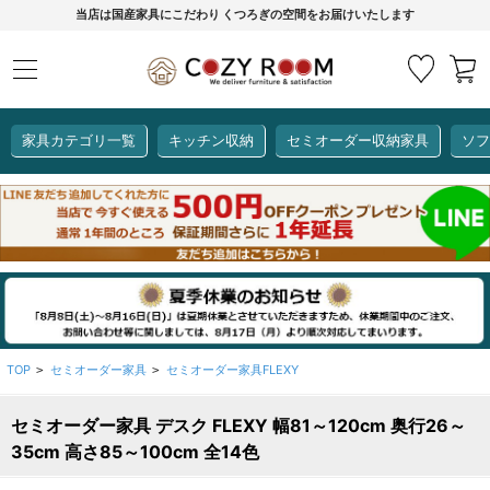
当店は国産家具にこだわり くつろぎの空間をお届けいたします
家具カテゴリ一覧
キッチン収納
セミオーダー収納家具
ソフ
COZY ROOMオリジナル
セミオーダー収納家具
ダイニングセット
カーインテリア
キッチン収納
リビング家具
ソファー
全て見る
ここでしか買えない！
COZY ROOMオリジナル家具
生活感を隠してスッキリ収納
狭いキッチンのお悩み解決
レンジ台【CUBO】
【COOKING ASSISTANT】
TOP
セミオーダー家具
セミオーダー家具FLEXY
>
>
セミオーダー家具 デスク FLEXY 幅81～120cm 奥行26～
全て見る
全て見る
全て見る
全て見る
全て見る
全て見る
35cm 高さ85～100cm 全14色
レンジ台・レンジラック
【CUBO】&【LASCO】レンジ台
【Pittaly】耐震上置き
【VALO】セミオーダーダイニングテーブル
サニタリー収納ラック
【BOOKER】ブックシェルフ
掃除機収納
大きさで選ぶ
車のサイズで選ぶ
素材で選ぶ
オプション品