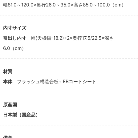
幅81.0～120.0×奥行26.0～35.0×高さ85.0～100.0（cm）
内寸サイズ
引出し内寸
幅(天板幅-18.2)÷2×奥行17.5/22.5×深さ
6.0（cm）
材質
本体
フラッシュ構造合板+ EBコートシート
原産国
日本製（国産品）
備考