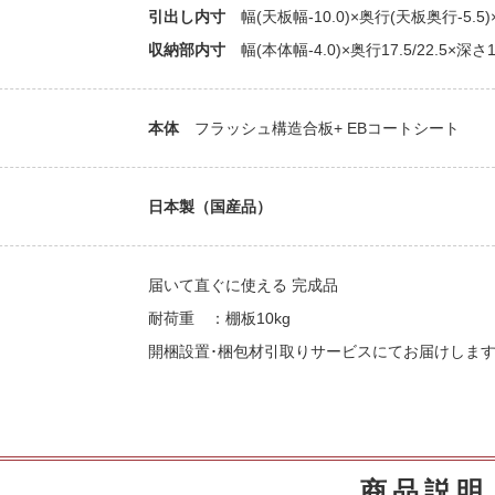
引出し内寸
幅(天板幅-10.0)×奥行(天板奥行-5.5)
収納部内寸
幅(本体幅-4.0)×奥行17.5/22.5×深さ14
本体
フラッシュ構造合板+ EBコートシート
日本製（国産品）
届いて直ぐに使える 完成品
耐荷重 ：棚板10kg
開梱設置･梱包材引取りサービスにてお届けしま
商品説明