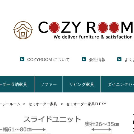
COZYROOM について
会社情報
よく
ーダー収納家具
ソファー
リビング家具
ダイニングセ
ージールーム
セミオーダー家具
セミオーダー家具FLEXY
レンジ台・レンジラック
セミオーダー収納家具
ソファー
リビング家具
ダイニングセット
ハイエース用
ここでしか買えない！COZY ROOMオリジナル家具
【CUBO】&【LASCO】レンジ台
【Pittaly】耐震上置きラック
【VALO】セミオーダーダイニングテーブル
サニタリー収納ラ
【BOO
特徴で選ぶ
大きさで選ぶ
車のサイズで選ぶ
生活感を隠してスッキリ収納
サイズで選ぶ
素材で選ぶ
狭いキッチンの
レンジ台【CUBO】
【COOKING AS
【GRANNER2】テレビ台・リビング収納
チェスト
チェア
アコーディオンド
【SUN
生活感を隠せるレンジ台
1人掛けソファー
【標準幅】リアシートテーブル
幅60cm
合皮ソファー
【標準幅用】テレ