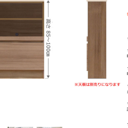
【FLEXY】3方向オーダー家具
ラック・シェルフ
こたつテーブル
デスク・デスクワ
【Pit
大型レンジ収納可能
2人掛けソファー
【ワイド幅】リアシートテーブル
ロータイプレンジ
ファブリックソフ
【LASCO】カウンター下収納
下駄箱・シューズボックス
こたつ布団
タワー tower（山
【Ide
オープンタイプ
2.5人掛けソファー
ハイタイプレンジ
本革ソファー
【LASCO】ワードローブ
【POR
ダストボックス収納可能
3人掛けソファー
ス
【LASCO】スリムラック
L型ソファー
【Wic
【VALO】ダイニングテーブル
シェーズロングソファー
【Car
キッチンボード（食器棚・カップボード）
調理器具をスマート収納
究極の自
シリーズで選ぶ
ディスプレイ鍋収納【Pots】
個室型デ
食器棚
【COZYR
テレビ台
趣味の収納
【Nike】カウチソファー
【Che
ローボード
釣竿・釣り具収納
【SUOLA】カウチソファー
【Cru
ハイタイプ
ゴルフクラブ収納
【Curt】ウッドフレームソファー
【RA
壁面タイプ
CDラック・DVDラ
【AIKA】ハイバックソファ
【Gra
キャンプギア収納
【CLOSTER】シェーズロング＆カウチソフ
【Gai
ァー