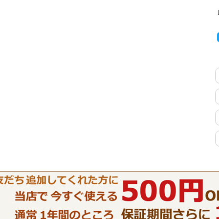
特徴で選ぶ
【Pots】鍋・フライパン収納
【LASCO】ロータイプ
【LASCO】ハイタイプ
【LASCO】地震対策・上置きラ
ック
キッチン収納
キッチンの便利アイテム
万が一の地震対策
タワー tower（山崎実業）
【Pittaly】耐震
ダストボックス