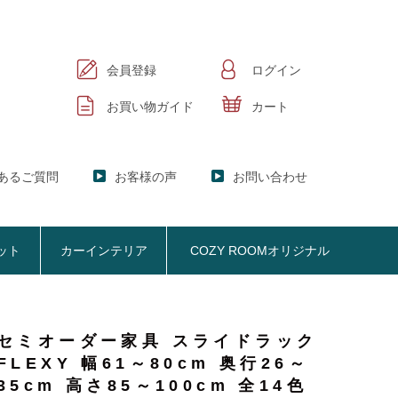
会員登録
ログイン
お買い物ガイド
カート
あるご質問
お客様の声
お問い合わせ
ット
カーインテリア
COZY ROOMオリジナル
セミオーダー家具 スライドラック
ック
KER】ブックシェルフ
FLEXY 幅61～80cm 奥行26～
掃除機収納
お悩み解決
おしゃれなのに機能性抜群
オプション品
SISTANT】
掃除機収納【Cleany】
35cm 高さ85～100cm 全14色
ア
NY】サニタリー収納
クリーナースタンド
ビスタンド
クッション