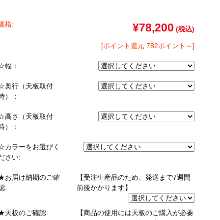
ゴン
taly】耐震上置きラック
引き戸式カウンター下ラック
台
ァー
オットマン
崎実業）
a】デスク
扉式カウンター下ラック
台
価格:
¥78,200
(税込)
TIER】&【LASCO】シューズボック
[ポイント還元 782ポイント～]
kei】チェスト
☆幅：
ina】アコーディオンドア
☆奥行（天板取付
もっと見る
時）：
分空間
万が一の地震対策
☆高さ（天板取付
スク
突っ張りラック【Pittaly】
時）：
OOM】
書斎・子供部屋
ne】ウッドフレームソファー
☆カラーをお選びく
個室型デスク
ださい:
se】ウッドフレームソファー
本棚・スライド書棚
MON】ウッドアームソファ
ック
★お届け納期のご確
【受注生産品のため、発送まで7週間
学習デスク・子供部屋
認:
前後かかります】
ce】ウッドフレームソファー
ner】ウッドフレームソファー
★天板のご確認:
【商品の使用には天板のご購入が必要