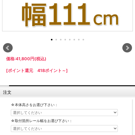
【LASCO】ロータイプ
【LASCO】ハイタイプ
【LASCO】地震対策・上置きラック
キッチン収納
キッチンの便利アイテム
万が一の地震対策に
タワー tower（山崎実業）
【Pittaly】耐震上置きラック
ダストボックス
価格:
41,800円
(税込)
[ポイント還元 418ポイント～]
注文
☆本体高さをお選び下さい：
☆取付箇所レール幅をお選び下さい：