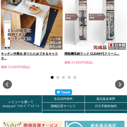
キッチン作業台 折りたたみできるキャス
掃除機収納ラック CLEANY[クリーニ...
タ...
価格:31,800円(税込)
価格:23,800円(税込)
全品送料無料
返品返金保障
レビューを書いて
Amazonｷﾞﾌﾄｶｰﾄﾞﾌﾟﾚｾﾞﾝﾄ
開梱設置サービス
代引手数料無料