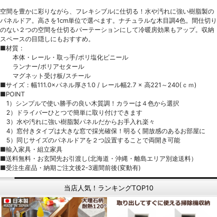
空間を豊かに彩りながら、フレキシブルに仕切る！水や汚れに強い樹脂製の
パネルドア。高さを1cm単位で選べます。ナチュラルな木目調4色。間仕切り
のない２つの空間を仕切るパーテーションにして冷暖房効果もアップ。収納
スペースの目隠しにもおすすめ。
■材質：
本体・レール・取っ手/ポリ塩化ビニール
ランナー/ポリアセタール
マグネット受け板/スチール
■サイズ：幅111.0×パネル厚さ1.0 / レール幅2.7 × 高221～240(ｃｍ)
■POINT
1）シンプルで使い勝手の良い木質調！カラーは４色から選択
2）ドライバーひとつで簡単に取り付けできます
3）水や汚れに強い樹脂製パネルだからお手入れ楽々
4）窓付きタイプは大きな窓で採光確保！明るく開放感のあるお部屋に
5）同じサイズのパネルドアを２つ設置することで両開き可能
■輸入家具・組立家具
■送料無料・お玄関先お引渡し(北海道・沖縄・離島エリア別途送料）
■受注生産品・納期ご注文後2-3週間前後(変動有)
当店人気！ランキングTOP10