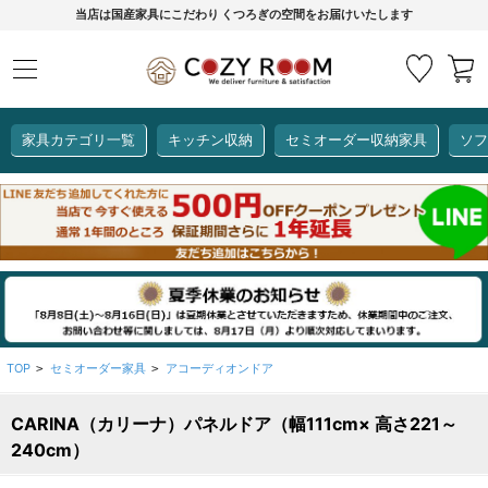
当店は国産家具にこだわり くつろぎの空間をお届けいたします
家具カテゴリ一覧
キッチン収納
セミオーダー収納家具
ソフ
COZY ROOMオリジナル
セミオーダー収納家具
ダイニングセット
カーインテリア
キッチン収納
リビング家具
ソファー
全て見る
ここでしか買えない！
COZY ROOMオリジナル家具
生活感を隠してスッキリ収納
狭いキッチンのお悩み解決
レンジ台【CUBO】
【COOKING ASSISTANT】
TOP
セミオーダー家具
アコーディオンドア
>
>
CARINA（カリーナ）パネルドア（幅111cm× 高さ221～
全て見る
全て見る
全て見る
全て見る
全て見る
全て見る
240cm）
レンジ台・レンジラック
【CUBO】&【LASCO】レンジ台
【Pittaly】耐震上置き
【VALO】セミオーダーダイニングテーブル
サニタリー収納ラック
【BOOKER】ブックシェルフ
掃除機収納
大きさで選ぶ
車のサイズで選ぶ
素材で選ぶ
オプション品