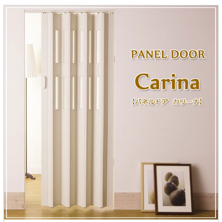
ラック
特徴で選ぶ
【GRANNER2】テレビ台・リビング
1人掛けソファー
チェア
【標準幅】リアシートテーブル
合皮ソファー
アコーディオンドア
サイズで選ぶ
【SUNNY】サニタリー収納
【標準幅用】テレビスタンド
クリーナースタンド
クッション
かさばる調理器具の宿屋
究極の自分空間
収納
チェスト
生活感を隠せるレンジ台
幅60cm
2人掛けソファー
こたつテーブル
【ワイド幅】リアシートテーブル
ファブリックソファー
デスク・デスクワゴン
【Pittaly】耐震上置きラック
引き戸式カウンター下
ディスプレイ鍋収納【Pots】
個室型デスク【COZYROOM】
オットマン
【FLEXY】3方向オーダー家具
ラック・シェルフ
ラック
大型レンジ収納可能
ロータイプレンジ台
2.5人掛けソファー
こたつ布団
本革ソファー
タワー tower（山崎実
【Idea】デスク
【LASCO】カウンター下収納
下駄箱・シューズボッ
業）
扉式カウンター下ラッ
オープンタイプ
ハイタイプレンジ台
3人掛けソファー
【PORTIER】&【LASCO】シューズ
クス
ク
【LASCO】ワードローブ
ボックス
ダストボックス収納可能
L型ソファー
【LASCO】スリムラック
【Wickei】チェスト
書斎・子供部屋
シェーズロングソファ
テレビ台
趣味の収納
キッチンボード（食器棚・カップボード）
【VALO】ダイニングテーブル
ー
【Carina】アコーディオンドア
個室型デスク
ローボード
釣竿・釣り具収納
食器棚
本棚・スライド書棚
ハイタイプ
ゴルフクラブ収納
シリーズで選ぶ
学習デスク・子供部屋
壁面タイプ
CDラック・DVDラック
キッチンカウンター
【Nike】カウチソファー
【Chene】ウッドフレームソファー
キャンプギア収納
【SUOLA】カウチソファー
【Cruse】ウッドフレームソファー
おしゃれなのに機能性抜群
万が一の地震対策
特徴で選ぶ
カウンター下ラック
掃除機収納【Cleany】
突っ張りラック【Pittaly】
【Curt】ウッドフレームソファー
【RAMON】ウッドアームソファ
対面キッチンカウンター
【LASCO】引戸式カウンター下ラッ
【AIKA】ハイバックソファ
【Grace】ウッドフレームソファー
バタフライキッチンカウンター
ク
【CLOSTER】シェーズロング＆カウ
【Gainer】ウッドフレームソファー
ダストボックス収納可能
【LASCO】扉式カウンター下ラック
チソファー
スライド棚付き
【FLEXY】組み合わせ自由なセミオ
ーダーシステムキッチンカウンター
隙間を無駄なく活用
スリムキッチンラック
特徴で選ぶ
【Pots】鍋・フライパン収納