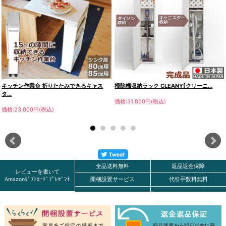
キッチン作業台 折りたたみできるキャス
掃除機収納ラック CLEANY[クリーニ...
タ...
価格:31,800円(税込)
価格:23,800円(税込)
全品送料無料
返品返金保障
レビューを書いて
Amazonｷﾞﾌﾄｶｰﾄﾞﾌﾟﾚｾﾞﾝﾄ
開梱設置サービス
代引手数料無料