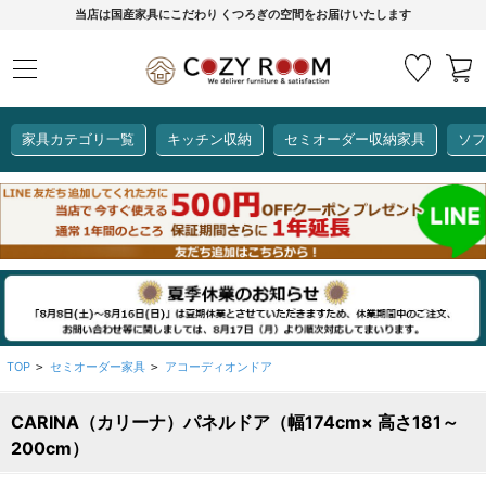
当店は国産家具にこだわり くつろぎの空間をお届けいたします
家具カテゴリ一覧
キッチン収納
セミオーダー収納家具
ソフ
COZY ROOMオリジナル
セミオーダー収納家具
ダイニングセット
カーインテリア
キッチン収納
リビング家具
ソファー
全て見る
ここでしか買えない！
COZY ROOMオリジナル家具
生活感を隠してスッキリ収納
狭いキッチンのお悩み解決
レンジ台【CUBO】
【COOKING ASSISTANT】
TOP
セミオーダー家具
アコーディオンドア
>
>
CARINA（カリーナ）パネルドア（幅174cm× 高さ181～
全て見る
全て見る
全て見る
全て見る
全て見る
全て見る
200cm）
レンジ台・レンジラック
【CUBO】&【LASCO】レンジ台
【Pittaly】耐震上置き
【VALO】セミオーダーダイニングテーブル
サニタリー収納ラック
【BOOKER】ブックシェルフ
掃除機収納
大きさで選ぶ
車のサイズで選ぶ
素材で選ぶ
オプション品