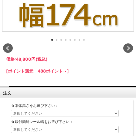
【LASCO】ロータイプ
【LASCO】ハイタイプ
【LASCO】地震対策・上置きラック
キッチン収納
キッチンの便利アイテム
万が一の地震対策に
タワー tower（山崎実業）
【Pittaly】耐震上置きラック
ダストボックス
価格:
48,800円
(税込)
[ポイント還元 488ポイント～]
注文
☆本体高さをお選び下さい：
☆取付箇所レール幅をお選び下さい：