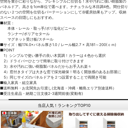
空間を豊かに彩りながら、フレキシブルに仕切る！水や汚れに強い樹脂製の
パネルドア。高さを1cm単位で選べます。ナチュラルな木目調4色。間仕切り
のない２つの空間を仕切るパーテーションにして冷暖房効果もアップ。収納
スペースの目隠しにもおすすめ。
■材質：
本体・レール・取っ手/ポリ塩化ビニール
ランナー/ポリアセタール
マグネット受け板/スチール
■サイズ：幅174.0×パネル厚さ1.0 / レール幅2.7 × 高181～200(ｃｍ)
■POINT
1）シンプルで使い勝手の良い木質調！カラーは４色から選択
2）ドライバーひとつで簡単に取り付けできます
3）水や汚れに強い樹脂製パネルだからお手入れ楽々
4）窓付きタイプは大きな窓で採光確保！明るく開放感のあるお部屋に
5）同じサイズのパネルドアを２つ設置することで両開き可能
■輸入家具・組立家具
■送料無料・お玄関先お引渡し(北海道・沖縄・離島エリア別途送料）
■受注生産品・納期ご注文後2-3週間前後(変動有)
当店人気！ランキングTOP10