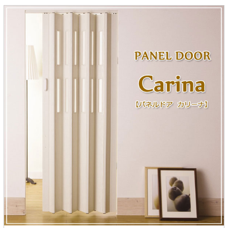
ラック
特徴で選ぶ
【GRANNER2】テレビ台・リビング
1人掛けソファー
チェア
【標準幅】リアシートテーブル
合皮ソファー
アコーディオンドア
サイズで選ぶ
【SUNNY】サニタリー収納
【標準幅用】テレビスタンド
クリーナースタンド
クッション
かさばる調理器具の宿屋
究極の自分空間
収納
チェスト
生活感を隠せるレンジ台
幅60cm
2人掛けソファー
こたつテーブル
【ワイド幅】リアシートテーブル
ファブリックソファー
デスク・デスクワゴン
【Pittaly】耐震上置きラック
引き戸式カウンター下
ディスプレイ鍋収納【Pots】
個室型デスク【COZYROOM】
オットマン
【FLEXY】3方向オーダー家具
ラック・シェルフ
ラック
大型レンジ収納可能
ロータイプレンジ台
2.5人掛けソファー
こたつ布団
本革ソファー
タワー tower（山崎実
【Idea】デスク
【LASCO】カウンター下収納
下駄箱・シューズボッ
業）
扉式カウンター下ラッ
オープンタイプ
ハイタイプレンジ台
3人掛けソファー
【PORTIER】&【LASCO】シューズ
クス
ク
【LASCO】ワードローブ
ボックス
ダストボックス収納可能
L型ソファー
【LASCO】スリムラック
【Wickei】チェスト
書斎・子供部屋
シェーズロングソファ
テレビ台
趣味の収納
キッチンボード（食器棚・カップボード）
【VALO】ダイニングテーブル
ー
【Carina】アコーディオンドア
個室型デスク
ローボード
釣竿・釣り具収納
食器棚
本棚・スライド書棚
ハイタイプ
ゴルフクラブ収納
シリーズで選ぶ
学習デスク・子供部屋
壁面タイプ
CDラック・DVDラック
キッチンカウンター
【Nike】カウチソファー
【Chene】ウッドフレームソファー
キャンプギア収納
【SUOLA】カウチソファー
【Cruse】ウッドフレームソファー
おしゃれなのに機能性抜群
万が一の地震対策
特徴で選ぶ
カウンター下ラック
掃除機収納【Cleany】
突っ張りラック【Pittaly】
【Curt】ウッドフレームソファー
【RAMON】ウッドアームソファ
対面キッチンカウンター
【LASCO】引戸式カウンター下ラッ
【AIKA】ハイバックソファ
【Grace】ウッドフレームソファー
バタフライキッチンカウンター
ク
【CLOSTER】シェーズロング＆カウ
【Gainer】ウッドフレームソファー
ダストボックス収納可能
【LASCO】扉式カウンター下ラック
チソファー
スライド棚付き
【FLEXY】組み合わせ自由なセミオ
ーダーシステムキッチンカウンター
隙間を無駄なく活用
スリムキッチンラック
特徴で選ぶ
【Pots】鍋・フライパン収納