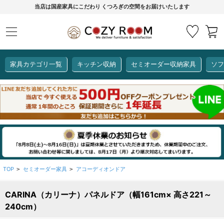
当店は国産家具にこだわり くつろぎの空間をお届けいたします
家具カテゴリ一覧
キッチン収納
セミオーダー収納家具
ソフ
COZY ROOMオリジナル
セミオーダー収納家具
ダイニングセット
カーインテリア
キッチン収納
リビング家具
ソファー
全て見る
ここでしか買えない！
COZY ROOMオリジナル家具
生活感を隠してスッキリ収納
狭いキッチンのお悩み解決
レンジ台【CUBO】
【COOKING ASSISTANT】
TOP
セミオーダー家具
アコーディオンドア
>
>
CARINA（カリーナ）パネルドア（幅161cm× 高さ221～
全て見る
全て見る
全て見る
全て見る
全て見る
全て見る
240cm）
レンジ台・レンジラック
【CUBO】&【LASCO】レンジ台
【Pittaly】耐震上置き
【VALO】セミオーダーダイニングテーブル
サニタリー収納ラック
【BOOKER】ブックシェルフ
掃除機収納
大きさで選ぶ
車のサイズで選ぶ
素材で選ぶ
オプション品