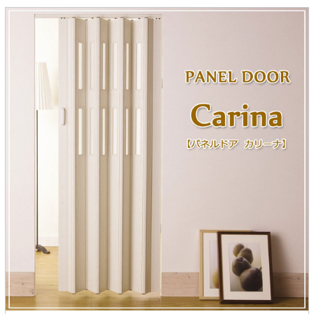
ラック
特徴で選ぶ
【GRANNER2】テレビ台・リビング
1人掛けソファー
チェア
【標準幅】リアシートテーブル
合皮ソファー
アコーディオンドア
サイズで選ぶ
【SUNNY】サニタリー収納
【標準幅用】テレビスタンド
クリーナースタンド
クッション
かさばる調理器具の宿屋
究極の自分空間
収納
チェスト
生活感を隠せるレンジ台
幅60cm
2人掛けソファー
こたつテーブル
【ワイド幅】リアシートテーブル
ファブリックソファー
デスク・デスクワゴン
【Pittaly】耐震上置きラック
引き戸式カウンター下
ディスプレイ鍋収納【Pots】
個室型デスク【COZYROOM】
オットマン
【FLEXY】3方向オーダー家具
ラック・シェルフ
ラック
大型レンジ収納可能
ロータイプレンジ台
2.5人掛けソファー
こたつ布団
本革ソファー
タワー tower（山崎実
【Idea】デスク
【LASCO】カウンター下収納
下駄箱・シューズボッ
業）
扉式カウンター下ラッ
オープンタイプ
ハイタイプレンジ台
3人掛けソファー
【PORTIER】&【LASCO】シューズ
クス
ク
【LASCO】ワードローブ
ボックス
ダストボックス収納可能
L型ソファー
【LASCO】スリムラック
【Wickei】チェスト
書斎・子供部屋
シェーズロングソファ
テレビ台
趣味の収納
キッチンボード（食器棚・カップボード）
【VALO】ダイニングテーブル
ー
【Carina】アコーディオンドア
個室型デスク
ローボード
釣竿・釣り具収納
食器棚
本棚・スライド書棚
ハイタイプ
ゴルフクラブ収納
シリーズで選ぶ
学習デスク・子供部屋
壁面タイプ
CDラック・DVDラック
キッチンカウンター
【Nike】カウチソファー
【Chene】ウッドフレームソファー
キャンプギア収納
【SUOLA】カウチソファー
【Cruse】ウッドフレームソファー
おしゃれなのに機能性抜群
万が一の地震対策
特徴で選ぶ
カウンター下ラック
掃除機収納【Cleany】
突っ張りラック【Pittaly】
【Curt】ウッドフレームソファー
【RAMON】ウッドアームソファ
対面キッチンカウンター
【LASCO】引戸式カウンター下ラッ
【AIKA】ハイバックソファ
【Grace】ウッドフレームソファー
バタフライキッチンカウンター
ク
【CLOSTER】シェーズロング＆カウ
【Gainer】ウッドフレームソファー
ダストボックス収納可能
【LASCO】扉式カウンター下ラック
チソファー
スライド棚付き
【FLEXY】組み合わせ自由なセミオ
ーダーシステムキッチンカウンター
隙間を無駄なく活用
スリムキッチンラック
特徴で選ぶ
【Pots】鍋・フライパン収納