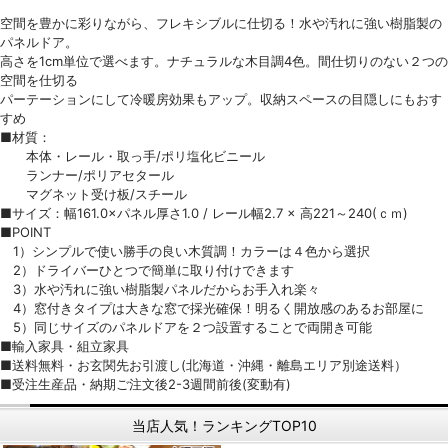
空間を豊かに彩りながら、フレキシブルに仕切る！水や汚れに強い樹脂製の
パネルドア。
高さを1cm単位で選べます。ナチュラルな木目調4色。間仕切りのない２つの
空間を仕切る
パーテーションにして冷暖房効果もアップ。収納スペースの目隠しにもおす
すめ
■材質：
本体・レール・取っ手/ポリ塩化ビニール
ランナー/ポリアセタール
マグネット受け板/スチール
■サイズ：幅161.0×パネル厚さ1.0 / レール幅2.7 × 高221～240(ｃｍ)
■POINT
1）シンプルで使い勝手の良い木質調！カラーは４色から選択
2）ドライバーひとつで簡単に取り付けできます
3）水や汚れに強い樹脂製パネルだからお手入れ楽々
4）窓付きタイプは大きな窓で採光確保！明るく開放感のあるお部屋に
5）同じサイズのパネルドアを２つ設置することで両開き可能
■輸入家具・組立家具
■送料無料・お玄関先お引渡し(北海道・沖縄・離島エリア別途送料）
■受注生産品・納期ご注文後2-3週間前後(変動有)
当店人気！ランキングTOP10