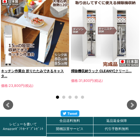
キッチン作業台 折りたたみできるキャス
掃除機収納ラック CLEANY[クリーニ...
タ...
価格:31,800円(税込)
価格:23,800円(税込)
全品送料無料
返品返金保障
レビューを書いて
Amazonｷﾞﾌﾄｶｰﾄﾞﾌﾟﾚｾﾞﾝﾄ
開梱設置サービス
代引手数料無料