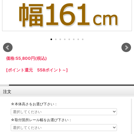
【LASCO】ロータイプ
【LASCO】ハイタイプ
【LASCO】地震対策・上置きラック
キッチン収納
キッチンの便利アイテム
万が一の地震対策に
タワー tower（山崎実業）
【Pittaly】耐震上置きラック
ダストボックス
価格:
55,800円
(税込)
[ポイント還元 558ポイント～]
注文
☆本体高さをお選び下さい：
☆取付箇所レール幅をお選び下さい：