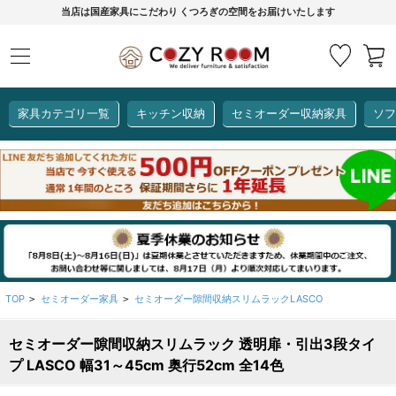
当店は国産家具にこだわり くつろぎの空間をお届けいたします
家具カテゴリ一覧
キッチン収納
セミオーダー収納家具
ソフ
COZY ROOMオリジナル
セミオーダー収納家具
ダイニングセット
カーインテリア
キッチン収納
リビング家具
ソファー
全て見る
ここでしか買えない！
COZY ROOMオリジナル家具
生活感を隠してスッキリ収納
狭いキッチンのお悩み解決
レンジ台【CUBO】
【COOKING ASSISTANT】
TOP
セミオーダー家具
セミオーダー隙間収納スリムラックLASCO
>
>
セミオーダー隙間収納スリムラック 透明扉・引出3段タイ
全て見る
全て見る
全て見る
全て見る
全て見る
全て見る
プ LASCO 幅31～45cm 奥行52cm 全14色
レンジ台・レンジラック
【CUBO】&【LASCO】レンジ台
【Pittaly】耐震上置き
【VALO】セミオーダーダイニングテーブル
サニタリー収納ラック
【BOOKER】ブックシェルフ
掃除機収納
大きさで選ぶ
車のサイズで選ぶ
素材で選ぶ
オプション品