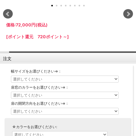
【LASCO】ロータイプ
【LASCO】ハイタイプ
【LASCO】地震対策・上置きラック
価格:
72,000円
(税込)
キッチン収納
[ポイント還元 720ポイント～]
キッチンの便利アイテム
万が一の地震対策に
タワー tower（山崎実業）
【Pittaly】耐震上置きラック
ダストボックス
注文
幅サイズをお選びください⇒：
扉窓のカラーをお選びください⇒：
扉の開閉方向をお選びください⇒：
☆カラーをお選びください: