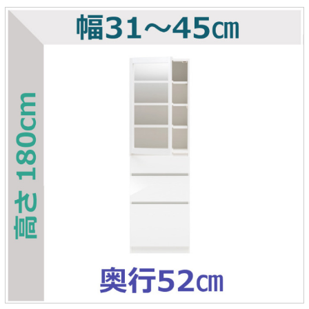
ラック
特徴で選ぶ
【GRANNER2】テレビ台・リビング
1人掛けソファー
チェア
【標準幅】リアシートテーブル
合皮ソファー
アコーディオンドア
サイズで選ぶ
【SUNNY】サニタリー収納
【標準幅用】テレビスタンド
クリーナースタンド
クッション
かさばる調理器具の宿屋
究極の自分空間
収納
チェスト
生活感を隠せるレンジ台
幅60cm
2人掛けソファー
こたつテーブル
【ワイド幅】リアシートテーブル
ファブリックソファー
デスク・デスクワゴン
【Pittaly】耐震上置きラック
引き戸式カウンター下
ディスプレイ鍋収納【Pots】
個室型デスク【COZYROOM】
オットマン
【FLEXY】3方向オーダー家具
ラック・シェルフ
ラック
大型レンジ収納可能
ロータイプレンジ台
2.5人掛けソファー
こたつ布団
本革ソファー
タワー tower（山崎実
【Idea】デスク
【LASCO】カウンター下収納
下駄箱・シューズボッ
業）
扉式カウンター下ラッ
オープンタイプ
ハイタイプレンジ台
3人掛けソファー
【PORTIER】&【LASCO】シューズ
クス
ク
【LASCO】ワードローブ
ボックス
ダストボックス収納可能
L型ソファー
【LASCO】スリムラック
【Wickei】チェスト
書斎・子供部屋
シェーズロングソファ
テレビ台
趣味の収納
キッチンボード（食器棚・カップボード）
【VALO】ダイニングテーブル
ー
【Carina】アコーディオンドア
個室型デスク
ローボード
釣竿・釣り具収納
食器棚
本棚・スライド書棚
ハイタイプ
ゴルフクラブ収納
シリーズで選ぶ
学習デスク・子供部屋
壁面タイプ
CDラック・DVDラック
キッチンカウンター
【Nike】カウチソファー
【Chene】ウッドフレームソファー
キャンプギア収納
【SUOLA】カウチソファー
【Cruse】ウッドフレームソファー
おしゃれなのに機能性抜群
万が一の地震対策
特徴で選ぶ
カウンター下ラック
掃除機収納【Cleany】
突っ張りラック【Pittaly】
【Curt】ウッドフレームソファー
【RAMON】ウッドアームソファ
対面キッチンカウンター
【LASCO】引戸式カウンター下ラッ
【AIKA】ハイバックソファ
【Grace】ウッドフレームソファー
バタフライキッチンカウンター
ク
【CLOSTER】シェーズロング＆カウ
【Gainer】ウッドフレームソファー
ダストボックス収納可能
【LASCO】扉式カウンター下ラック
チソファー
スライド棚付き
【FLEXY】組み合わせ自由なセミオ
ーダーシステムキッチンカウンター
隙間を無駄なく活用
スリムキッチンラック
特徴で選ぶ
【Pots】鍋・フライパン収納