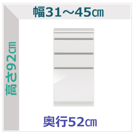
ラック
特徴で選ぶ
【GRANNER2】テレビ台・リビング
1人掛けソファー
チェア
【標準幅】リアシートテーブル
合皮ソファー
アコーディオンドア
サイズで選ぶ
【SUNNY】サニタリー収納
【標準幅用】テレビスタンド
クリーナースタンド
クッション
かさばる調理器具の宿屋
究極の自分空間
収納
チェスト
生活感を隠せるレンジ台
幅60cm
2人掛けソファー
こたつテーブル
【ワイド幅】リアシートテーブル
ファブリックソファー
デスク・デスクワゴン
【Pittaly】耐震上置きラック
引き戸式カウンター下
ディスプレイ鍋収納【Pots】
個室型デスク【COZYROOM】
オットマン
【FLEXY】3方向オーダー家具
ラック・シェルフ
ラック
大型レンジ収納可能
ロータイプレンジ台
2.5人掛けソファー
こたつ布団
本革ソファー
タワー tower（山崎実
【Idea】デスク
【LASCO】カウンター下収納
下駄箱・シューズボッ
業）
扉式カウンター下ラッ
オープンタイプ
ハイタイプレンジ台
3人掛けソファー
【PORTIER】&【LASCO】シューズ
クス
ク
【LASCO】ワードローブ
ボックス
ダストボックス収納可能
L型ソファー
【LASCO】スリムラック
【Wickei】チェスト
書斎・子供部屋
シェーズロングソファ
テレビ台
趣味の収納
キッチンボード（食器棚・カップボード）
【VALO】ダイニングテーブル
ー
【Carina】アコーディオンドア
個室型デスク
ローボード
釣竿・釣り具収納
食器棚
本棚・スライド書棚
ハイタイプ
ゴルフクラブ収納
シリーズで選ぶ
学習デスク・子供部屋
壁面タイプ
CDラック・DVDラック
キッチンカウンター
【Nike】カウチソファー
【Chene】ウッドフレームソファー
キャンプギア収納
【SUOLA】カウチソファー
【Cruse】ウッドフレームソファー
おしゃれなのに機能性抜群
万が一の地震対策
特徴で選ぶ
カウンター下ラック
掃除機収納【Cleany】
突っ張りラック【Pittaly】
【Curt】ウッドフレームソファー
【RAMON】ウッドアームソファ
対面キッチンカウンター
【LASCO】引戸式カウンター下ラッ
【AIKA】ハイバックソファ
【Grace】ウッドフレームソファー
バタフライキッチンカウンター
ク
【CLOSTER】シェーズロング＆カウ
【Gainer】ウッドフレームソファー
ダストボックス収納可能
【LASCO】扉式カウンター下ラック
チソファー
スライド棚付き
【FLEXY】組み合わせ自由なセミオ
ーダーシステムキッチンカウンター
隙間を無駄なく活用
スリムキッチンラック
特徴で選ぶ
【Pots】鍋・フライパン収納