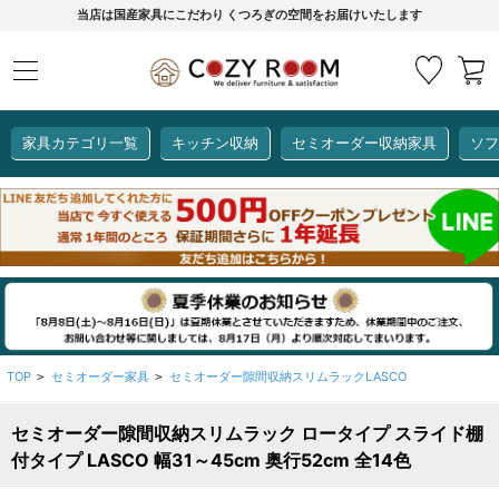
当店は国産家具にこだわり くつろぎの空間をお届けいたします
家具カテゴリ一覧
キッチン収納
セミオーダー収納家具
ソフ
COZY ROOMオリジナル
セミオーダー収納家具
ダイニングセット
カーインテリア
キッチン収納
リビング家具
ソファー
全て見る
ここでしか買えない！
COZY ROOMオリジナル家具
生活感を隠してスッキリ収納
狭いキッチンのお悩み解決
レンジ台【CUBO】
【COOKING ASSISTANT】
TOP
セミオーダー家具
セミオーダー隙間収納スリムラックLASCO
>
>
セミオーダー隙間収納スリムラック ロータイプ スライド棚
全て見る
全て見る
全て見る
全て見る
全て見る
全て見る
付タイプ LASCO 幅31～45cm 奥行52cm 全14色
レンジ台・レンジラック
【CUBO】&【LASCO】レンジ台
【Pittaly】耐震上置き
【VALO】セミオーダーダイニングテーブル
サニタリー収納ラック
【BOOKER】ブックシェルフ
掃除機収納
大きさで選ぶ
車のサイズで選ぶ
素材で選ぶ
オプション品