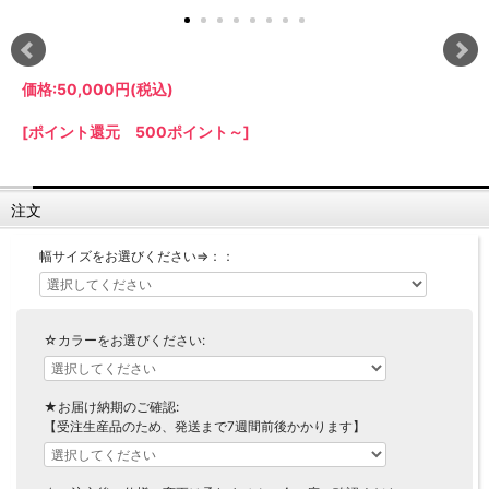
【LASCO】ロータイプ
【LASCO】ハイタイプ
【LASCO】地震対策・上置きラック
価格:
50,000円
(税込)
キッチン収納
[ポイント還元 500ポイント～]
キッチンの便利アイテム
万が一の地震対策に
タワー tower（山崎実業）
【Pittaly】耐震上置きラック
ダストボックス
注文
幅サイズをお選びください⇒：：
☆カラーをお選びください:
★お届け納期のご確認:
【受注生産品のため、発送まで7週間前後かかります】