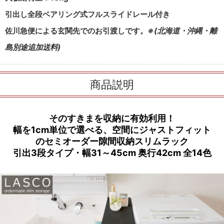
引出し全段ベアリング式フルスライドレール付き
佐川急便による玄関先でのお引渡しです。
※(北海道・沖縄・離
島別途追加送料)
商品説明
そのすきまを収納に有効利用！
幅を1cm単位で選べる、空間にジャストフィット
のセミオーダー隙間収納スリムラック
引出3段タイプ・幅31～45cm 奥行42cm 全14色