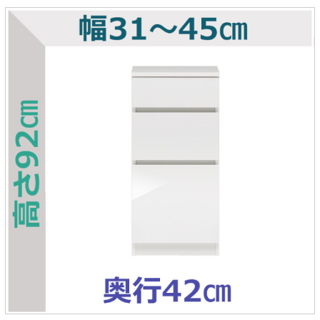
ラック
特徴で選ぶ
【GRANNER2】テレビ台・リビング
1人掛けソファー
チェア
【標準幅】リアシートテーブル
合皮ソファー
アコーディオンドア
サイズで選ぶ
【SUNNY】サニタリー収納
【標準幅用】テレビスタンド
クリーナースタンド
クッション
かさばる調理器具の宿屋
究極の自分空間
収納
チェスト
生活感を隠せるレンジ台
幅60cm
2人掛けソファー
こたつテーブル
【ワイド幅】リアシートテーブル
ファブリックソファー
デスク・デスクワゴン
【Pittaly】耐震上置きラック
引き戸式カウンター下
ディスプレイ鍋収納【Pots】
個室型デスク【COZYROOM】
オットマン
【FLEXY】3方向オーダー家具
ラック・シェルフ
ラック
大型レンジ収納可能
ロータイプレンジ台
2.5人掛けソファー
こたつ布団
本革ソファー
タワー tower（山崎実
【Idea】デスク
【LASCO】カウンター下収納
下駄箱・シューズボッ
業）
扉式カウンター下ラッ
オープンタイプ
ハイタイプレンジ台
3人掛けソファー
【PORTIER】&【LASCO】シューズ
クス
ク
【LASCO】ワードローブ
ボックス
ダストボックス収納可能
L型ソファー
【LASCO】スリムラック
【Wickei】チェスト
書斎・子供部屋
シェーズロングソファ
テレビ台
趣味の収納
キッチンボード（食器棚・カップボード）
【VALO】ダイニングテーブル
ー
【Carina】アコーディオンドア
個室型デスク
ローボード
釣竿・釣り具収納
食器棚
本棚・スライド書棚
ハイタイプ
ゴルフクラブ収納
シリーズで選ぶ
学習デスク・子供部屋
壁面タイプ
CDラック・DVDラック
キッチンカウンター
【Nike】カウチソファー
【Chene】ウッドフレームソファー
キャンプギア収納
【SUOLA】カウチソファー
【Cruse】ウッドフレームソファー
おしゃれなのに機能性抜群
万が一の地震対策
特徴で選ぶ
カウンター下ラック
掃除機収納【Cleany】
突っ張りラック【Pittaly】
【Curt】ウッドフレームソファー
【RAMON】ウッドアームソファ
対面キッチンカウンター
【LASCO】引戸式カウンター下ラッ
【AIKA】ハイバックソファ
【Grace】ウッドフレームソファー
バタフライキッチンカウンター
ク
【CLOSTER】シェーズロング＆カウ
【Gainer】ウッドフレームソファー
ダストボックス収納可能
【LASCO】扉式カウンター下ラック
チソファー
スライド棚付き
【FLEXY】組み合わせ自由なセミオ
ーダーシステムキッチンカウンター
隙間を無駄なく活用
スリムキッチンラック
特徴で選ぶ
【Pots】鍋・フライパン収納