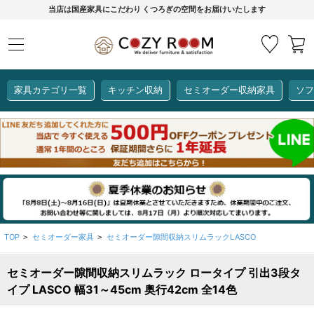
当店は国産家具にこだわり くつろぎの空間をお届けいたします
家具カテゴリ一覧
キッチン収納
セミオーダー収納家具
ソフ
COZY ROOMオリジナル
セミオーダー収納家具
ダイニングセット
カーインテリア
キッチン収納
リビング家具
ソファー
全て見る
ここでしか買えない！
COZY ROOMオリジナル家具
生活感を隠してスッキリ収納
狭いキッチンのお悩み解決
レンジ台【CUBO】
【COOKING ASSISTANT】
TOP
セミオーダー家具
セミオーダー隙間収納スリムラックLASCO
>
>
セミオーダー隙間収納スリムラック ロータイプ 引出3段タ
全て見る
全て見る
全て見る
全て見る
全て見る
全て見る
イプ LASCO 幅31～45cm 奥行42cm 全14色
レンジ台・レンジラック
【CUBO】&【LASCO】レンジ台
【Pittaly】耐震上置き
【VALO】セミオーダーダイニングテーブル
サニタリー収納ラック
【BOOKER】ブックシェルフ
掃除機収納
大きさで選ぶ
車のサイズで選ぶ
素材で選ぶ
オプション品