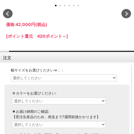
【LASCO】ロータイプ
【LASCO】ハイタイプ
【LASCO】地震対策・上置きラック
価格:
42,000円
(税込)
キッチン収納
[ポイント還元 420ポイント～]
キッチンの便利アイテム
万が一の地震対策に
タワー tower（山崎実業）
【Pittaly】耐震上置きラック
ダストボックス
注文
幅サイズをお選びください⇒：：
☆カラーをお選びください:
★お届け納期のご確認:
【受注生産品のため、発送まで7週間前後かかります】