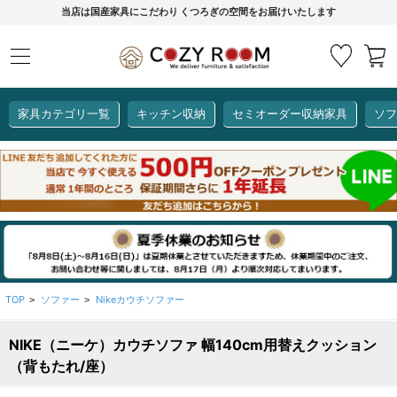
当店は国産家具にこだわり くつろぎの空間をお届けいたします
家具カテゴリ一覧
キッチン収納
セミオーダー収納家具
ソフ
COZY ROOMオリジナル
セミオーダー収納家具
ダイニングセット
カーインテリア
キッチン収納
リビング家具
ソファー
全て見る
ここでしか買えない！
COZY ROOMオリジナル家具
生活感を隠してスッキリ収納
狭いキッチンのお悩み解決
レンジ台【CUBO】
【COOKING ASSISTANT】
TOP
ソファー
Nikeカウチソファー
>
>
NIKE（ニーケ）カウチソファ 幅140cm用替えクッション
全て見る
全て見る
全て見る
全て見る
全て見る
全て見る
（背もたれ/座）
レンジ台・レンジラック
【CUBO】&【LASCO】レンジ台
【Pittaly】耐震上置き
【VALO】セミオーダーダイニングテーブル
サニタリー収納ラック
【BOOKER】ブックシェルフ
掃除機収納
大きさで選ぶ
車のサイズで選ぶ
素材で選ぶ
オプション品