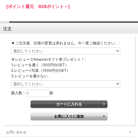
[ポイント還元 928ポイント～]
【LASCO】ロータイプ
【LASCO】ハイタイプ
【LASCO】地震対策・上置きラック
注文
キッチン収納
キッチンの便利アイテム
万が一の地震対策に
★ご注文後、仕様の変更は承れません。今一度ご確認ください。:
タワー tower（山崎実業）
【Pittaly】耐震上置きラック
ダストボックス
☆レビューでAmazonギフト券プレゼント！:
1.レビューを書く（500円分GET）
2.レビュー+写真（1000円分GET）
3.レビューを書かない
購入数：
個
お問い合わせ