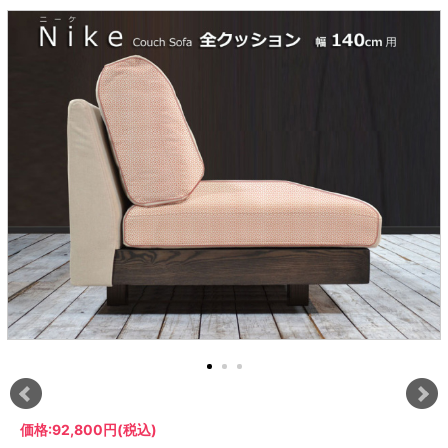
ラック
特徴で選ぶ
【GRANNER2】テレビ台・リビング
1人掛けソファー
チェア
【標準幅】リアシートテーブル
合皮ソファー
アコーディオンドア
サイズで選ぶ
【SUNNY】サニタリー収納
【標準幅用】テレビスタンド
クリーナースタンド
クッション
かさばる調理器具の宿屋
究極の自分空間
収納
チェスト
生活感を隠せるレンジ台
幅60cm
2人掛けソファー
こたつテーブル
【ワイド幅】リアシートテーブル
ファブリックソファー
デスク・デスクワゴン
【Pittaly】耐震上置きラック
引き戸式カウンター下
ディスプレイ鍋収納【Pots】
個室型デスク【COZYROOM】
オットマン
【FLEXY】3方向オーダー家具
ラック・シェルフ
ラック
大型レンジ収納可能
ロータイプレンジ台
2.5人掛けソファー
こたつ布団
本革ソファー
タワー tower（山崎実
【Idea】デスク
【LASCO】カウンター下収納
下駄箱・シューズボッ
業）
扉式カウンター下ラッ
オープンタイプ
ハイタイプレンジ台
3人掛けソファー
【PORTIER】&【LASCO】シューズ
クス
ク
【LASCO】ワードローブ
ボックス
ダストボックス収納可能
L型ソファー
【LASCO】スリムラック
【Wickei】チェスト
書斎・子供部屋
シェーズロングソファ
テレビ台
趣味の収納
キッチンボード（食器棚・カップボード）
【VALO】ダイニングテーブル
ー
【Carina】アコーディオンドア
個室型デスク
ローボード
釣竿・釣り具収納
食器棚
本棚・スライド書棚
ハイタイプ
ゴルフクラブ収納
シリーズで選ぶ
学習デスク・子供部屋
壁面タイプ
CDラック・DVDラック
キッチンカウンター
【Nike】カウチソファー
【Chene】ウッドフレームソファー
キャンプギア収納
【SUOLA】カウチソファー
【Cruse】ウッドフレームソファー
おしゃれなのに機能性抜群
万が一の地震対策
特徴で選ぶ
カウンター下ラック
掃除機収納【Cleany】
突っ張りラック【Pittaly】
【Curt】ウッドフレームソファー
【RAMON】ウッドアームソファ
対面キッチンカウンター
【LASCO】引戸式カウンター下ラッ
【AIKA】ハイバックソファ
【Grace】ウッドフレームソファー
バタフライキッチンカウンター
ク
【CLOSTER】シェーズロング＆カウ
【Gainer】ウッドフレームソファー
ダストボックス収納可能
【LASCO】扉式カウンター下ラック
チソファー
スライド棚付き
【FLEXY】組み合わせ自由なセミオ
ーダーシステムキッチンカウンター
隙間を無駄なく活用
スリムキッチンラック
特徴で選ぶ
価格:
92,800円
(税込)
【Pots】鍋・フライパン収納