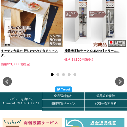
キッチン作業台 折りたたみできるキャス
掃除機収納ラック CLEANY[クリーニ...
タ...
価格:31,800円(税込)
価格:23,800円(税込)
全品送料無料
返品返金保障
レビューを書いて
Amazonｷﾞﾌﾄｶｰﾄﾞﾌﾟﾚｾﾞﾝﾄ
開梱設置サービス
代引手数料無料