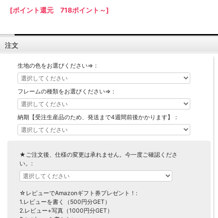
[ポイント還元 718ポイント～]
【LASCO】ロータイプ
【LASCO】ハイタイプ
【LASCO】地震対策・上置きラック
注文
キッチン収納
キッチンの便利アイテム
万が一の地震対策に
生地の色をお選びください⇒：
タワー tower（山崎実業）
【Pittaly】耐震上置きラック
ダストボックス
フレームの種類をお選びください⇒：
納期【受注生産品のため、発送まで4週間前後かかります】：
★ご注文後、仕様の変更は承れません。今一度ご確認くださ
い。:
☆レビューでAmazonギフト券プレゼント！:
1.レビューを書く（500円分GET）
2.レビュー+写真（1000円分GET）