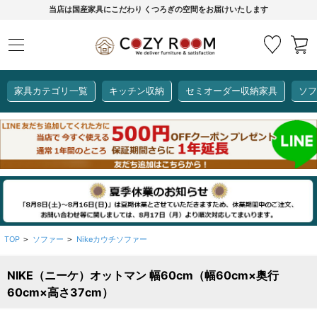
当店は国産家具にこだわり くつろぎの空間をお届けいたします
家具カテゴリ一覧
キッチン収納
セミオーダー収納家具
ソフ
COZY ROOMオリジナル
セミオーダー収納家具
ダイニングセット
カーインテリア
キッチン収納
リビング家具
ソファー
全て見る
ここでしか買えない！
COZY ROOMオリジナル家具
生活感を隠してスッキリ収納
狭いキッチンのお悩み解決
レンジ台【CUBO】
【COOKING ASSISTANT】
TOP
ソファー
Nikeカウチソファー
>
>
NIKE（ニーケ）オットマン 幅60cm（幅60cm×奥行
全て見る
全て見る
全て見る
全て見る
全て見る
全て見る
60cm×高さ37cm）
レンジ台・レンジラック
【CUBO】&【LASCO】レンジ台
【Pittaly】耐震上置き
【VALO】セミオーダーダイニングテーブル
サニタリー収納ラック
【BOOKER】ブックシェルフ
掃除機収納
大きさで選ぶ
車のサイズで選ぶ
素材で選ぶ
オプション品