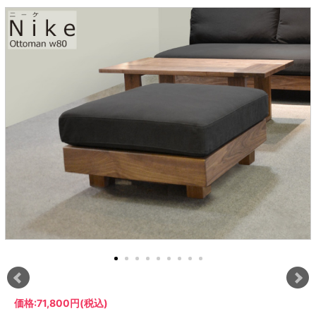
ラック
特徴で選ぶ
【GRANNER2】テレビ台・リビング
1人掛けソファー
チェア
【標準幅】リアシートテーブル
合皮ソファー
アコーディオンドア
サイズで選ぶ
【SUNNY】サニタリー収納
【標準幅用】テレビスタンド
クリーナースタンド
クッション
かさばる調理器具の宿屋
究極の自分空間
収納
チェスト
生活感を隠せるレンジ台
幅60cm
2人掛けソファー
こたつテーブル
【ワイド幅】リアシートテーブル
ファブリックソファー
デスク・デスクワゴン
【Pittaly】耐震上置きラック
引き戸式カウンター下
ディスプレイ鍋収納【Pots】
個室型デスク【COZYROOM】
オットマン
【FLEXY】3方向オーダー家具
ラック・シェルフ
ラック
大型レンジ収納可能
ロータイプレンジ台
2.5人掛けソファー
こたつ布団
本革ソファー
タワー tower（山崎実
【Idea】デスク
【LASCO】カウンター下収納
下駄箱・シューズボッ
業）
扉式カウンター下ラッ
オープンタイプ
ハイタイプレンジ台
3人掛けソファー
【PORTIER】&【LASCO】シューズ
クス
ク
【LASCO】ワードローブ
ボックス
ダストボックス収納可能
L型ソファー
【LASCO】スリムラック
【Wickei】チェスト
書斎・子供部屋
シェーズロングソファ
テレビ台
趣味の収納
キッチンボード（食器棚・カップボード）
【VALO】ダイニングテーブル
ー
【Carina】アコーディオンドア
個室型デスク
ローボード
釣竿・釣り具収納
食器棚
本棚・スライド書棚
ハイタイプ
ゴルフクラブ収納
シリーズで選ぶ
学習デスク・子供部屋
壁面タイプ
CDラック・DVDラック
キッチンカウンター
【Nike】カウチソファー
【Chene】ウッドフレームソファー
キャンプギア収納
【SUOLA】カウチソファー
【Cruse】ウッドフレームソファー
おしゃれなのに機能性抜群
万が一の地震対策
特徴で選ぶ
カウンター下ラック
掃除機収納【Cleany】
突っ張りラック【Pittaly】
【Curt】ウッドフレームソファー
【RAMON】ウッドアームソファ
対面キッチンカウンター
【LASCO】引戸式カウンター下ラッ
【AIKA】ハイバックソファ
【Grace】ウッドフレームソファー
バタフライキッチンカウンター
ク
【CLOSTER】シェーズロング＆カウ
【Gainer】ウッドフレームソファー
ダストボックス収納可能
【LASCO】扉式カウンター下ラック
チソファー
スライド棚付き
【FLEXY】組み合わせ自由なセミオ
ーダーシステムキッチンカウンター
隙間を無駄なく活用
スリムキッチンラック
特徴で選ぶ
価格:
71,800円
(税込)
【Pots】鍋・フライパン収納