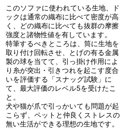
このソファに使われている生地、ド
ックは通常の織布に比べて密度が高
く、どの織布に比べても抜群の摩擦
強度と諸物性値を有しています。
特筆するべきところは、筒に生地を
取り付け回転させ、とげの有る金属
製の球を当てて、引っ掛け作用によ
り糸が突出・引きつれを起こす度合
いを評価する「スナッグ試験」に
て、最大評価のレベル5を受けたこ
と。
犬や猫が爪で引っかいても問題が起
こらず、ペットと仲良くストレスの
無い生活ができる理想の生地です。