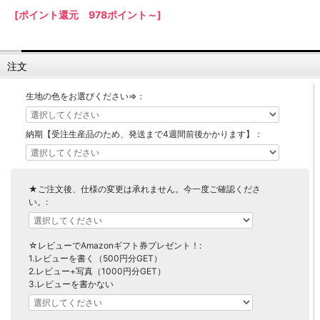
[ポイント還元 978ポイント～]
【LASCO】ロータイプ
【LASCO】ハイタイプ
【LASCO】地震対策・上置きラック
注文
キッチン収納
キッチンの便利アイテム
万が一の地震対策に
生地の色をお選びください⇒：
タワー tower（山崎実業）
【Pittaly】耐震上置きラック
ダストボックス
納期【受注生産品のため、発送まで4週間前後かかります】：
★ご注文後、仕様の変更は承れません。今一度ご確認くださ
い。:
☆レビューでAmazonギフト券プレゼント！:
1.レビューを書く（500円分GET）
2.レビュー+写真（1000円分GET）
3.レビューを書かない