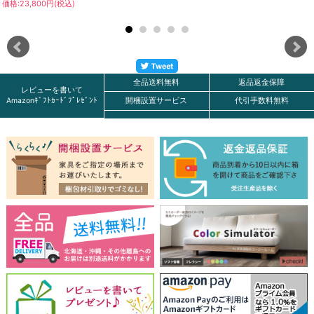
価格:23,800円(税込)
全品送料無料
返品返金保障
レビューを書いて
Amazonｷﾞﾌﾄｶｰﾄﾞﾌﾟﾚｾﾞﾝﾄ
開梱設置サービス
代引手数料無料