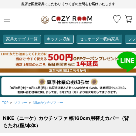
当店は国産家具にこだわり くつろぎの空間をお届けいたします
家具カテゴリ一覧
キッチン収納
セミオーダー収納家具
ソフ
COZY ROOMオリジナル
セミオーダー収納家具
ダイニングセット
カーインテリア
キッチン収納
リビング家具
ソファー
全て見る
ここでしか買えない！
COZY ROOMオリジナル家具
生活感を隠してスッキリ収納
狭いキッチンのお悩み解決
レンジ台【CUBO】
【COOKING ASSISTANT】
TOP
ソファー
Nikeカウチソファー
>
>
NIKE（ニーケ）カウチソファ 幅160cm用替えカバー（背
全て見る
全て見る
全て見る
全て見る
全て見る
全て見る
もたれ/座/本体）
レンジ台・レンジラック
【CUBO】&【LASCO】レンジ台
【Pittaly】耐震上置き
【VALO】セミオーダーダイニングテーブル
サニタリー収納ラック
【BOOKER】ブックシェルフ
掃除機収納
大きさで選ぶ
車のサイズで選ぶ
素材で選ぶ
オプション品