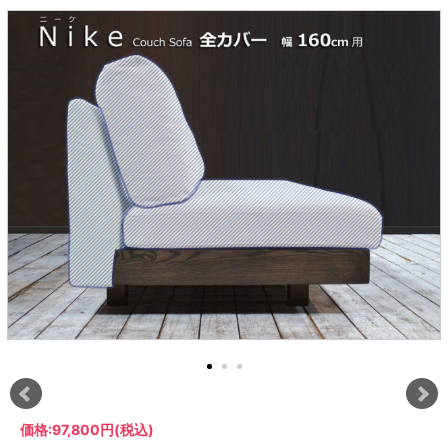
ラック
特徴で選ぶ
【GRANNER2】テレビ台・リビング
1人掛けソファー
チェア
【標準幅】リアシートテーブル
合皮ソファー
アコーディオンドア
サイズで選ぶ
【SUNNY】サニタリー収納
【標準幅用】テレビスタンド
クリーナースタンド
クッション
かさばる調理器具の宿屋
究極の自分空間
収納
チェスト
生活感を隠せるレンジ台
幅60cm
2人掛けソファー
こたつテーブル
【ワイド幅】リアシートテーブル
ファブリックソファー
デスク・デスクワゴン
【Pittaly】耐震上置きラック
引き戸式カウンター下
ディスプレイ鍋収納【Pots】
個室型デスク【COZYROOM】
オットマン
【FLEXY】3方向オーダー家具
ラック・シェルフ
ラック
大型レンジ収納可能
ロータイプレンジ台
2.5人掛けソファー
こたつ布団
本革ソファー
タワー tower（山崎実
【Idea】デスク
【LASCO】カウンター下収納
下駄箱・シューズボッ
業）
扉式カウンター下ラッ
オープンタイプ
ハイタイプレンジ台
3人掛けソファー
【PORTIER】&【LASCO】シューズ
クス
ク
【LASCO】ワードローブ
ボックス
ダストボックス収納可能
L型ソファー
【LASCO】スリムラック
【Wickei】チェスト
書斎・子供部屋
シェーズロングソファ
テレビ台
趣味の収納
キッチンボード（食器棚・カップボード）
【VALO】ダイニングテーブル
ー
【Carina】アコーディオンドア
個室型デスク
ローボード
釣竿・釣り具収納
食器棚
本棚・スライド書棚
ハイタイプ
ゴルフクラブ収納
シリーズで選ぶ
学習デスク・子供部屋
壁面タイプ
CDラック・DVDラック
キッチンカウンター
【Nike】カウチソファー
【Chene】ウッドフレームソファー
キャンプギア収納
【SUOLA】カウチソファー
【Cruse】ウッドフレームソファー
おしゃれなのに機能性抜群
万が一の地震対策
特徴で選ぶ
カウンター下ラック
掃除機収納【Cleany】
突っ張りラック【Pittaly】
【Curt】ウッドフレームソファー
【RAMON】ウッドアームソファ
対面キッチンカウンター
【LASCO】引戸式カウンター下ラッ
【AIKA】ハイバックソファ
【Grace】ウッドフレームソファー
バタフライキッチンカウンター
ク
【CLOSTER】シェーズロング＆カウ
【Gainer】ウッドフレームソファー
ダストボックス収納可能
【LASCO】扉式カウンター下ラック
チソファー
スライド棚付き
【FLEXY】組み合わせ自由なセミオ
ーダーシステムキッチンカウンター
隙間を無駄なく活用
スリムキッチンラック
特徴で選ぶ
価格:
97,800円
(税込)
【Pots】鍋・フライパン収納