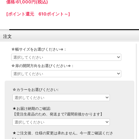
価格:
61,000円
(税込)
【LASCO】ロータイプ
【LASCO】ハイタイプ
[ポイント還元 610ポイント～]
【LASCO】地震対策・上置きラック
キッチン収納
注文
キッチンの便利アイテム
万が一の地震対策に
タワー tower（山崎実業）
【Pittaly】耐震上置きラック
☆幅サイズをお選びください⇒：
ダストボックス
☆扉の開閉方向をお選びください⇒：
☆カラーをお選びください:
★お届け納期のご確認:
【受注生産品のため、発送まで7週間前後かかります】
★ご注文後、仕様の変更は承れません。今一度ご確認くださ
い。: