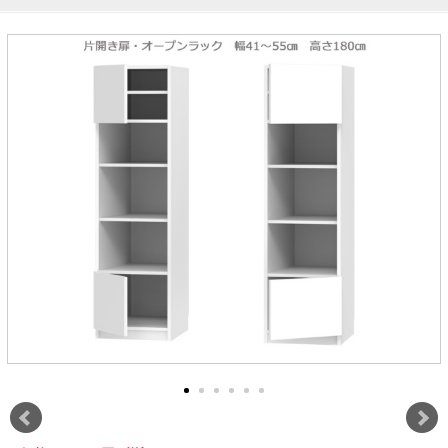
ラック
特徴で選ぶ
【GRANNER2】テレビ台・リビング
1人掛けソファー
チェア
【標準幅】リアシートテーブル
合皮ソファー
アコーディオンドア
サイズで選ぶ
【SUNNY】サニタリー収納
【標準幅用】テレビスタンド
クリーナースタンド
クッション
かさばる調理器具の宿屋
究極の自分空間
収納
チェスト
生活感を隠せるレンジ台
幅60cm
2人掛けソファー
こたつテーブル
【ワイド幅】リアシートテーブル
ファブリックソファー
デスク・デスクワゴン
【Pittaly】耐震上置きラック
引き戸式カウンター下
ディスプレイ鍋収納【Pots】
個室型デスク【COZYROOM】
オットマン
【FLEXY】3方向オーダー家具
ラック・シェルフ
ラック
大型レンジ収納可能
ロータイプレンジ台
2.5人掛けソファー
こたつ布団
本革ソファー
タワー tower（山崎実
【Idea】デスク
【LASCO】カウンター下収納
下駄箱・シューズボッ
業）
扉式カウンター下ラッ
オープンタイプ
ハイタイプレンジ台
3人掛けソファー
【PORTIER】&【LASCO】シューズ
クス
ク
【LASCO】ワードローブ
ボックス
ダストボックス収納可能
L型ソファー
【LASCO】スリムラック
【Wickei】チェスト
書斎・子供部屋
シェーズロングソファ
テレビ台
趣味の収納
キッチンボード（食器棚・カップボード）
【VALO】ダイニングテーブル
ー
【Carina】アコーディオンドア
個室型デスク
ローボード
釣竿・釣り具収納
食器棚
本棚・スライド書棚
ハイタイプ
ゴルフクラブ収納
シリーズで選ぶ
学習デスク・子供部屋
壁面タイプ
CDラック・DVDラック
キッチンカウンター
【Nike】カウチソファー
【Chene】ウッドフレームソファー
キャンプギア収納
【SUOLA】カウチソファー
【Cruse】ウッドフレームソファー
おしゃれなのに機能性抜群
万が一の地震対策
特徴で選ぶ
カウンター下ラック
掃除機収納【Cleany】
突っ張りラック【Pittaly】
【Curt】ウッドフレームソファー
【RAMON】ウッドアームソファ
対面キッチンカウンター
【LASCO】引戸式カウンター下ラッ
【AIKA】ハイバックソファ
【Grace】ウッドフレームソファー
バタフライキッチンカウンター
ク
【CLOSTER】シェーズロング＆カウ
【Gainer】ウッドフレームソファー
ダストボックス収納可能
【LASCO】扉式カウンター下ラック
チソファー
スライド棚付き
【FLEXY】組み合わせ自由なセミオ
ーダーシステムキッチンカウンター
隙間を無駄なく活用
スリムキッチンラック
特徴で選ぶ
【Pots】鍋・フライパン収納