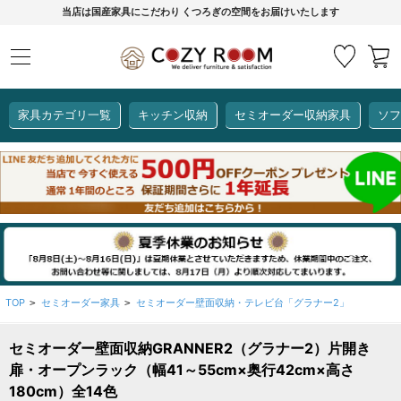
当店は国産家具にこだわり くつろぎの空間をお届けいたします
家具カテゴリ一覧
キッチン収納
セミオーダー収納家具
ソフ
COZY ROOMオリジナル
セミオーダー収納家具
ダイニングセット
カーインテリア
キッチン収納
リビング家具
ソファー
全て見る
ここでしか買えない！
COZY ROOMオリジナル家具
生活感を隠してスッキリ収納
狭いキッチンのお悩み解決
レンジ台【CUBO】
【COOKING ASSISTANT】
TOP
セミオーダー家具
セミオーダー壁面収納・テレビ台「グラナー2」
>
>
セミオーダー壁面収納GRANNER2（グラナー2）片開き
全て見る
全て見る
全て見る
全て見る
全て見る
全て見る
扉・オープンラック（幅41～55cm×奥行42cm×高さ
レンジ台・レンジラック
180cm）全14色
【CUBO】&【LASCO】レンジ台
【Pittaly】耐震上置き
【VALO】セミオーダーダイニングテーブル
サニタリー収納ラック
【BOOKER】ブックシェルフ
掃除機収納
大きさで選ぶ
車のサイズで選ぶ
素材で選ぶ
オプション品