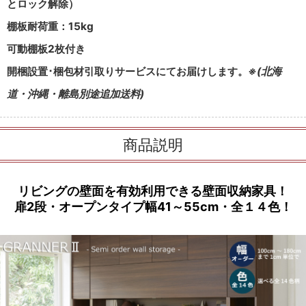
とロック解除）
棚板耐荷重：15kg
可動棚板2枚付き
開梱設置･梱包材引取りサービスにてお届けします。
※(北海
道・沖縄・離島別途追加送料)
商品説明
リビングの壁面を有効利用できる壁面収納家具！
扉2段・オープンタイプ幅41～55cm・全１４色！