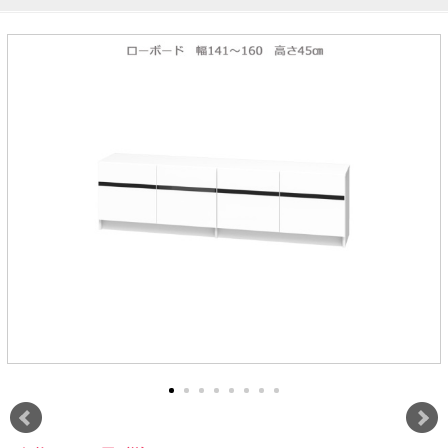
ラック
特徴で選ぶ
【GRANNER2】テレビ台・リビング
1人掛けソファー
チェア
【標準幅】リアシートテーブル
合皮ソファー
アコーディオンドア
サイズで選ぶ
【SUNNY】サニタリー収納
【標準幅用】テレビスタンド
クリーナースタンド
クッション
かさばる調理器具の宿屋
究極の自分空間
収納
チェスト
生活感を隠せるレンジ台
幅60cm
2人掛けソファー
こたつテーブル
【ワイド幅】リアシートテーブル
ファブリックソファー
デスク・デスクワゴン
【Pittaly】耐震上置きラック
引き戸式カウンター下
ディスプレイ鍋収納【Pots】
個室型デスク【COZYROOM】
オットマン
【FLEXY】3方向オーダー家具
ラック・シェルフ
ラック
大型レンジ収納可能
ロータイプレンジ台
2.5人掛けソファー
こたつ布団
本革ソファー
タワー tower（山崎実
【Idea】デスク
【LASCO】カウンター下収納
下駄箱・シューズボッ
業）
扉式カウンター下ラッ
オープンタイプ
ハイタイプレンジ台
3人掛けソファー
【PORTIER】&【LASCO】シューズ
クス
ク
【LASCO】ワードローブ
ボックス
ダストボックス収納可能
L型ソファー
【LASCO】スリムラック
【Wickei】チェスト
書斎・子供部屋
シェーズロングソファ
テレビ台
趣味の収納
キッチンボード（食器棚・カップボード）
【VALO】ダイニングテーブル
ー
【Carina】アコーディオンドア
個室型デスク
ローボード
釣竿・釣り具収納
食器棚
本棚・スライド書棚
ハイタイプ
ゴルフクラブ収納
シリーズで選ぶ
学習デスク・子供部屋
壁面タイプ
CDラック・DVDラック
キッチンカウンター
【Nike】カウチソファー
【Chene】ウッドフレームソファー
キャンプギア収納
【SUOLA】カウチソファー
【Cruse】ウッドフレームソファー
おしゃれなのに機能性抜群
万が一の地震対策
特徴で選ぶ
カウンター下ラック
掃除機収納【Cleany】
突っ張りラック【Pittaly】
【Curt】ウッドフレームソファー
【RAMON】ウッドアームソファ
対面キッチンカウンター
【LASCO】引戸式カウンター下ラッ
【AIKA】ハイバックソファ
【Grace】ウッドフレームソファー
バタフライキッチンカウンター
ク
【CLOSTER】シェーズロング＆カウ
【Gainer】ウッドフレームソファー
ダストボックス収納可能
【LASCO】扉式カウンター下ラック
チソファー
スライド棚付き
【FLEXY】組み合わせ自由なセミオ
ーダーシステムキッチンカウンター
隙間を無駄なく活用
スリムキッチンラック
特徴で選ぶ
【Pots】鍋・フライパン収納