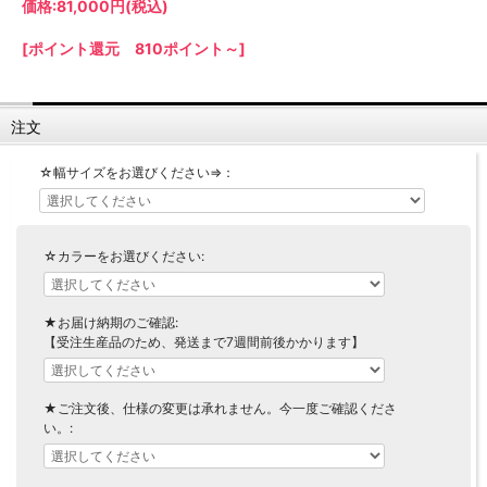
価格:
81,000円
(税込)
【LASCO】ロータイプ
【LASCO】ハイタイプ
[ポイント還元 810ポイント～]
【LASCO】地震対策・上置きラック
キッチン収納
注文
キッチンの便利アイテム
万が一の地震対策に
タワー tower（山崎実業）
【Pittaly】耐震上置きラック
☆幅サイズをお選びください⇒：
ダストボックス
☆カラーをお選びください:
★お届け納期のご確認:
【受注生産品のため、発送まで7週間前後かかります】
★ご注文後、仕様の変更は承れません。今一度ご確認くださ
い。: