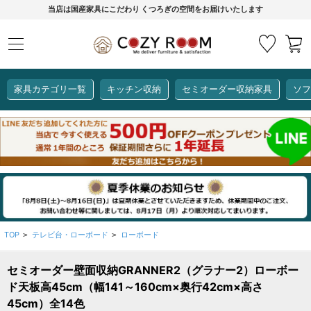
当店は国産家具にこだわり くつろぎの空間をお届けいたします
家具カテゴリ一覧
キッチン収納
セミオーダー収納家具
ソフ
COZY ROOMオリジナル
セミオーダー収納家具
ダイニングセット
カーインテリア
キッチン収納
リビング家具
ソファー
全て見る
ここでしか買えない！
COZY ROOMオリジナル家具
生活感を隠してスッキリ収納
狭いキッチンのお悩み解決
レンジ台【CUBO】
【COOKING ASSISTANT】
TOP
テレビ台・ローボード
ローボード
>
>
セミオーダー壁面収納GRANNER2（グラナー2）ローボー
全て見る
全て見る
全て見る
全て見る
全て見る
全て見る
ド天板高45cm（幅141～160cm×奥行42cm×高さ
レンジ台・レンジラック
45cm）全14色
【CUBO】&【LASCO】レンジ台
【Pittaly】耐震上置き
【VALO】セミオーダーダイニングテーブル
サニタリー収納ラック
【BOOKER】ブックシェルフ
掃除機収納
大きさで選ぶ
車のサイズで選ぶ
素材で選ぶ
オプション品