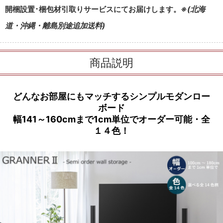
開梱設置･梱包材引取りサービスにてお届けします。
※(北海
道・沖縄・離島別途追加送料)
商品説明
どんなお部屋にもマッチするシンプルモダンロー
ボード
幅141～160cmまで1cm単位でオーダー可能・全
１４色！