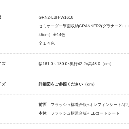
号
GRN2-LBH-W1618
セミオーダー壁面収納GRANNER2(グラナー2）ロー
45cm）全14色
全１４色
イズ
幅161.0～180.0×奥行42.2×高45.0（cm）
イズ
詳細図をご参照ください（cm）
前面
フラッシュ構造合板+オレフィンシート/ポ
本体
フラッシュ構造合板+ EBコートシート