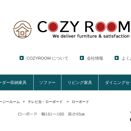
COZYROOM について
会社情報
よく
ーダー収納家具
ソファー
リビング家具
ダイニングセ
ージールーム
テレビ台・ローボード
ローボード
レンジ台・レンジラック
セミオーダー収納家具
ソファー
リビング家具
ダイニングセット
ハイエース用
ここでしか買えない！COZY ROOMオリジナル家具
【CUBO】&【LASCO】レンジ台
【Pittaly】耐震上置きラック
【VALO】セミオーダーダイニングテーブル
サニタリー収納ラ
【BOO
特徴で選ぶ
大きさで選ぶ
車のサイズで選ぶ
生活感を隠してスッキリ収納
サイズで選ぶ
素材で選ぶ
狭いキッチンの
レンジ台【CUBO】
【COOKING AS
【GRANNER2】テレビ台・リビング収納
チェスト
チェア
アコーディオンド
【SUN
生活感を隠せるレンジ台
1人掛けソファー
【標準幅】リアシートテーブル
幅60cm
合皮ソファー
【標準幅用】テレ