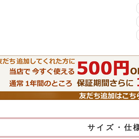
特徴で選ぶ
【Pots】鍋・フライパン収納
【LASCO】ロータイプ
【LASCO】ハイタイプ
【LASCO】地震対策・上置きラ
ック
キッチン収納
キッチンの便利アイテム
万が一の地震対策
タワー tower（山崎実業）
【Pittaly】耐震
サイズ・仕
ダストボックス