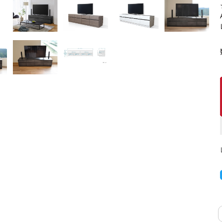
キッチンカウンター
特徴で選ぶ
カウンター下ラッ
対面キッチンカウンター
【LASCO】引戸
バタフライキッチンカウンター
【LASCO】扉式
ダストボックス収納可能
スライド棚付き
【FLEXY】組み合わせ自由なセ
ミオーダーシステムキッチンカウン
ター
隙間を無駄なく活用 スリムキッチンラック