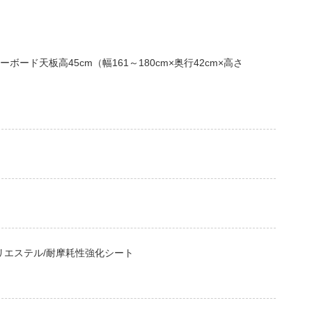
ボード天板高45cm（幅161～180cm×奥行42cm×高さ
リエステル/耐摩耗性強化シート