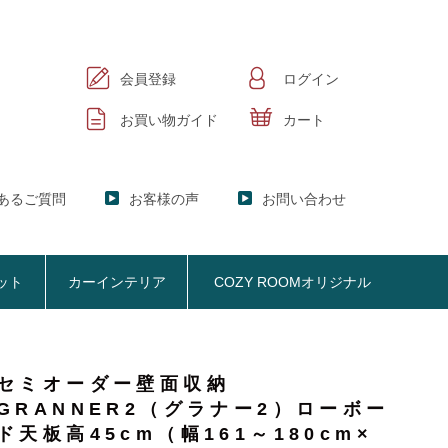
会員登録
ログイン
お買い物ガイド
カート
あるご質問
お客様の声
お問い合わせ
ット
カーインテリア
COZY ROOMオリジナル
セミオーダー壁面収納
ック
KER】ブックシェルフ
GRANNER2（グラナー2）ローボー
掃除機収納
お悩み解決
おしゃれなのに機能性抜群
オプション品
SISTANT】
掃除機収納【Cleany】
ド天板高45cm（幅161～180cm×
ア
NY】サニタリー収納
クリーナースタンド
ビスタンド
クッション