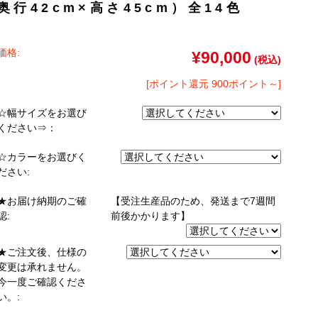
奥行42cm×高さ45cm）全14色
ゴン
taly】耐震上置きラック
引き戸式カウンター下ラック
台
ァー
オットマン
崎実業）
a】デスク
扉式カウンター下ラック
台
価格:
TIER】&【LASCO】シューズボック
¥90,000
(税込)
kei】チェスト
[ポイント還元 900ポイント～]
ina】アコーディオンドア
☆幅サイズをお選び
ください⇒：
もっと見る
☆カラーをお選びく
分空間
万が一の地震対策
ださい:
スク
突っ張りラック【Pittaly】
OOM】
書斎・子供部屋
★お届け納期のご確
【受注生産品のため、発送まで7週間
ne】ウッドフレームソファー
個室型デスク
認:
前後かかります】
se】ウッドフレームソファー
本棚・スライド書棚
MON】ウッドアームソファ
★ご注文後、仕様の
ック
学習デスク・子供部屋
変更は承れません。
ce】ウッドフレームソファー
今一度ご確認くださ
ner】ウッドフレームソファー
い。: