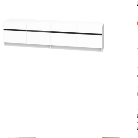
【FLEXY】3方向オーダー家具
ラック・シェルフ
こたつテーブル
デスク・デスクワ
【Pit
大型レンジ収納可能
2人掛けソファー
【ワイド幅】リアシートテーブル
ロータイプレンジ
ファブリックソフ
【LASCO】カウンター下収納
下駄箱・シューズボックス
こたつ布団
タワー tower（山
【Ide
オープンタイプ
2.5人掛けソファー
ハイタイプレンジ
本革ソファー
【LASCO】ワードローブ
【POR
ダストボックス収納可能
3人掛けソファー
ス
【LASCO】スリムラック
L型ソファー
【Wic
【VALO】ダイニングテーブル
シェーズロングソファー
【Car
キッチンボード（食器棚・カップボード）
調理器具をスマート収納
究極の自
シリーズで選ぶ
ディスプレイ鍋収納【Pots】
個室型デ
食器棚
【COZYR
テレビ台
趣味の収納
【Nike】カウチソファー
【Che
ローボード
釣竿・釣り具収納
【SUOLA】カウチソファー
【Cru
ハイタイプ
ゴルフクラブ収納
【Curt】ウッドフレームソファー
【RA
壁面タイプ
CDラック・DVDラ
【AIKA】ハイバックソファ
【Gra
キャンプギア収納
【CLOSTER】シェーズロング＆カウチソフ
【Gai
ァー