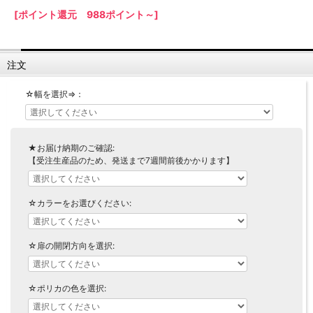
[ポイント還元 988ポイント～]
【LASCO】ロータイプ
【LASCO】ハイタイプ
【LASCO】地震対策・上置きラック
注文
キッチン収納
キッチンの便利アイテム
万が一の地震対策に
☆幅を選択⇒：
タワー tower（山崎実業）
【Pittaly】耐震上置きラック
ダストボックス
★お届け納期のご確認:
【受注生産品のため、発送まで7週間前後かかります】
☆カラーをお選びください:
☆扉の開閉方向を選択:
☆ポリカの色を選択: