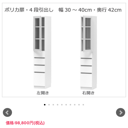
ラック
特徴で選ぶ
【GRANNER2】テレビ台・リビング
1人掛けソファー
チェア
【標準幅】リアシートテーブル
合皮ソファー
アコーディオンドア
サイズで選ぶ
【SUNNY】サニタリー収納
【標準幅用】テレビスタンド
クリーナースタンド
クッション
かさばる調理器具の宿屋
究極の自分空間
収納
チェスト
生活感を隠せるレンジ台
幅60cm
2人掛けソファー
こたつテーブル
【ワイド幅】リアシートテーブル
ファブリックソファー
デスク・デスクワゴン
【Pittaly】耐震上置きラック
引き戸式カウンター下
ディスプレイ鍋収納【Pots】
個室型デスク【COZYROOM】
オットマン
【FLEXY】3方向オーダー家具
ラック・シェルフ
ラック
大型レンジ収納可能
ロータイプレンジ台
2.5人掛けソファー
こたつ布団
本革ソファー
タワー tower（山崎実
【Idea】デスク
【LASCO】カウンター下収納
下駄箱・シューズボッ
業）
扉式カウンター下ラッ
オープンタイプ
ハイタイプレンジ台
3人掛けソファー
【PORTIER】&【LASCO】シューズ
クス
ク
【LASCO】ワードローブ
ボックス
ダストボックス収納可能
L型ソファー
【LASCO】スリムラック
【Wickei】チェスト
書斎・子供部屋
シェーズロングソファ
テレビ台
趣味の収納
キッチンボード（食器棚・カップボード）
【VALO】ダイニングテーブル
ー
【Carina】アコーディオンドア
個室型デスク
ローボード
釣竿・釣り具収納
食器棚
本棚・スライド書棚
ハイタイプ
ゴルフクラブ収納
シリーズで選ぶ
学習デスク・子供部屋
壁面タイプ
CDラック・DVDラック
キッチンカウンター
【Nike】カウチソファー
【Chene】ウッドフレームソファー
キャンプギア収納
【SUOLA】カウチソファー
【Cruse】ウッドフレームソファー
おしゃれなのに機能性抜群
万が一の地震対策
特徴で選ぶ
カウンター下ラック
掃除機収納【Cleany】
突っ張りラック【Pittaly】
【Curt】ウッドフレームソファー
【RAMON】ウッドアームソファ
対面キッチンカウンター
【LASCO】引戸式カウンター下ラッ
【AIKA】ハイバックソファ
【Grace】ウッドフレームソファー
バタフライキッチンカウンター
ク
【CLOSTER】シェーズロング＆カウ
【Gainer】ウッドフレームソファー
ダストボックス収納可能
【LASCO】扉式カウンター下ラック
チソファー
スライド棚付き
【FLEXY】組み合わせ自由なセミオ
ーダーシステムキッチンカウンター
隙間を無駄なく活用
スリムキッチンラック
特徴で選ぶ
価格:
98,800円
(税込)
【Pots】鍋・フライパン収納