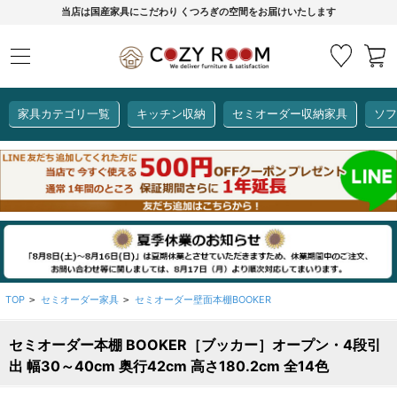
当店は国産家具にこだわり くつろぎの空間をお届けいたします
家具カテゴリ一覧
キッチン収納
セミオーダー収納家具
ソフ
COZY ROOMオリジナル
セミオーダー収納家具
ダイニングセット
カーインテリア
キッチン収納
リビング家具
ソファー
全て見る
ここでしか買えない！
COZY ROOMオリジナル家具
生活感を隠してスッキリ収納
狭いキッチンのお悩み解決
レンジ台【CUBO】
【COOKING ASSISTANT】
TOP
セミオーダー家具
セミオーダー壁面本棚BOOKER
>
>
セミオーダー本棚 BOOKER［ブッカー］オープン・4段引
全て見る
全て見る
全て見る
全て見る
全て見る
全て見る
出 幅30～40cm 奥行42cm 高さ180.2cm 全14色
レンジ台・レンジラック
【CUBO】&【LASCO】レンジ台
【Pittaly】耐震上置き
【VALO】セミオーダーダイニングテーブル
サニタリー収納ラック
【BOOKER】ブックシェルフ
掃除機収納
大きさで選ぶ
車のサイズで選ぶ
素材で選ぶ
オプション品