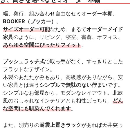
幅、奥行、組み合わせ自由なセミオーダー本棚、
BOOKER（ブッカー）
。
サイズオーダー可能
なため、まるで
オーダーメイド
家具
のように、リビング、寝室、書斎、オフィス、
あらゆる空間にぴったりフィット
。
プッシュラッチ式
で取っ手がなく、すっきりとした
フラットなデザイン。
木製のあたたかみもあり、高級感がありながら、安
い家具とは違う
シンプルで無駄のない佇まい
です。
シンプルなお部屋から、モダンなレイアウト、北欧
風のおしゃれなインテリアとも相性ばっちり。
どん
な空間にも馴染んでくれます
。
また、別売りの
耐震上置きラック
があれば天井突っ