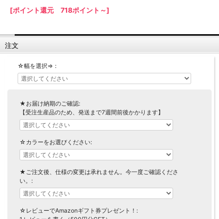
[ポイント還元 718ポイント～]
【LASCO】ロータイプ
【LASCO】ハイタイプ
【LASCO】地震対策・上置きラック
注文
キッチン収納
キッチンの便利アイテム
万が一の地震対策に
☆幅を選択⇒：
タワー tower（山崎実業）
【Pittaly】耐震上置きラック
ダストボックス
★お届け納期のご確認:
【受注生産品のため、発送まで7週間前後かかります】
☆カラーをお選びください:
★ご注文後、仕様の変更は承れません。今一度ご確認くださ
い。:
☆レビューでAmazonギフト券プレゼント！: