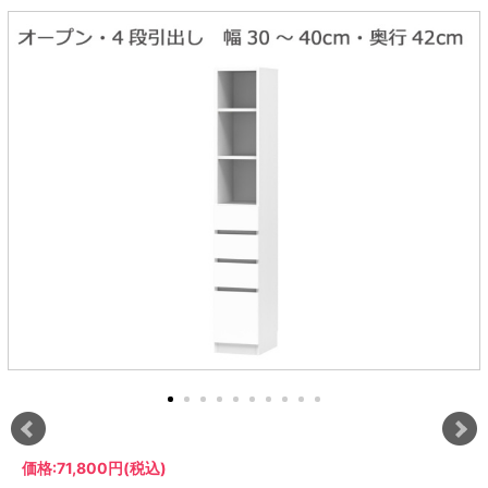
ラック
特徴で選ぶ
【GRANNER2】テレビ台・リビング
1人掛けソファー
チェア
【標準幅】リアシートテーブル
合皮ソファー
アコーディオンドア
サイズで選ぶ
【SUNNY】サニタリー収納
【標準幅用】テレビスタンド
クリーナースタンド
クッション
かさばる調理器具の宿屋
究極の自分空間
収納
チェスト
生活感を隠せるレンジ台
幅60cm
2人掛けソファー
こたつテーブル
【ワイド幅】リアシートテーブル
ファブリックソファー
デスク・デスクワゴン
【Pittaly】耐震上置きラック
引き戸式カウンター下
ディスプレイ鍋収納【Pots】
個室型デスク【COZYROOM】
オットマン
【FLEXY】3方向オーダー家具
ラック・シェルフ
ラック
大型レンジ収納可能
ロータイプレンジ台
2.5人掛けソファー
こたつ布団
本革ソファー
タワー tower（山崎実
【Idea】デスク
【LASCO】カウンター下収納
下駄箱・シューズボッ
業）
扉式カウンター下ラッ
オープンタイプ
ハイタイプレンジ台
3人掛けソファー
【PORTIER】&【LASCO】シューズ
クス
ク
【LASCO】ワードローブ
ボックス
ダストボックス収納可能
L型ソファー
【LASCO】スリムラック
【Wickei】チェスト
書斎・子供部屋
シェーズロングソファ
テレビ台
趣味の収納
キッチンボード（食器棚・カップボード）
【VALO】ダイニングテーブル
ー
【Carina】アコーディオンドア
個室型デスク
ローボード
釣竿・釣り具収納
食器棚
本棚・スライド書棚
ハイタイプ
ゴルフクラブ収納
シリーズで選ぶ
学習デスク・子供部屋
壁面タイプ
CDラック・DVDラック
キッチンカウンター
【Nike】カウチソファー
【Chene】ウッドフレームソファー
キャンプギア収納
【SUOLA】カウチソファー
【Cruse】ウッドフレームソファー
おしゃれなのに機能性抜群
万が一の地震対策
特徴で選ぶ
カウンター下ラック
掃除機収納【Cleany】
突っ張りラック【Pittaly】
【Curt】ウッドフレームソファー
【RAMON】ウッドアームソファ
対面キッチンカウンター
【LASCO】引戸式カウンター下ラッ
【AIKA】ハイバックソファ
【Grace】ウッドフレームソファー
バタフライキッチンカウンター
ク
【CLOSTER】シェーズロング＆カウ
【Gainer】ウッドフレームソファー
ダストボックス収納可能
【LASCO】扉式カウンター下ラック
チソファー
スライド棚付き
【FLEXY】組み合わせ自由なセミオ
ーダーシステムキッチンカウンター
隙間を無駄なく活用
スリムキッチンラック
特徴で選ぶ
価格:
71,800円
(税込)
【Pots】鍋・フライパン収納