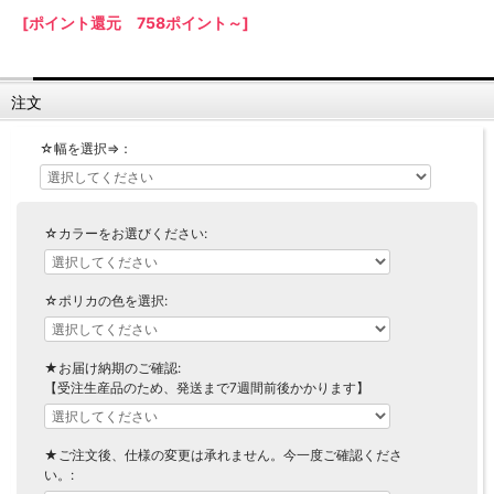
[ポイント還元 758ポイント～]
【LASCO】ロータイプ
【LASCO】ハイタイプ
【LASCO】地震対策・上置きラック
注文
キッチン収納
キッチンの便利アイテム
万が一の地震対策に
☆幅を選択⇒：
タワー tower（山崎実業）
【Pittaly】耐震上置きラック
ダストボックス
☆カラーをお選びください:
☆ポリカの色を選択:
★お届け納期のご確認:
【受注生産品のため、発送まで7週間前後かかります】
★ご注文後、仕様の変更は承れません。今一度ご確認くださ
い。: