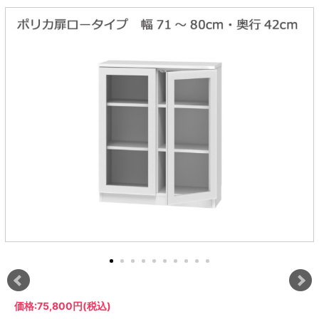
ラック
特徴で選ぶ
【GRANNER2】テレビ台・リビング
1人掛けソファー
チェア
【標準幅】リアシートテーブル
合皮ソファー
アコーディオンドア
サイズで選ぶ
【SUNNY】サニタリー収納
【標準幅用】テレビスタンド
クリーナースタンド
クッション
かさばる調理器具の宿屋
究極の自分空間
収納
チェスト
生活感を隠せるレンジ台
幅60cm
2人掛けソファー
こたつテーブル
【ワイド幅】リアシートテーブル
ファブリックソファー
デスク・デスクワゴン
【Pittaly】耐震上置きラック
引き戸式カウンター下
ディスプレイ鍋収納【Pots】
個室型デスク【COZYROOM】
オットマン
【FLEXY】3方向オーダー家具
ラック・シェルフ
ラック
大型レンジ収納可能
ロータイプレンジ台
2.5人掛けソファー
こたつ布団
本革ソファー
タワー tower（山崎実
【Idea】デスク
【LASCO】カウンター下収納
下駄箱・シューズボッ
業）
扉式カウンター下ラッ
オープンタイプ
ハイタイプレンジ台
3人掛けソファー
【PORTIER】&【LASCO】シューズ
クス
ク
【LASCO】ワードローブ
ボックス
ダストボックス収納可能
L型ソファー
【LASCO】スリムラック
【Wickei】チェスト
書斎・子供部屋
シェーズロングソファ
テレビ台
趣味の収納
キッチンボード（食器棚・カップボード）
【VALO】ダイニングテーブル
ー
【Carina】アコーディオンドア
個室型デスク
ローボード
釣竿・釣り具収納
食器棚
本棚・スライド書棚
ハイタイプ
ゴルフクラブ収納
シリーズで選ぶ
学習デスク・子供部屋
壁面タイプ
CDラック・DVDラック
キッチンカウンター
【Nike】カウチソファー
【Chene】ウッドフレームソファー
キャンプギア収納
【SUOLA】カウチソファー
【Cruse】ウッドフレームソファー
おしゃれなのに機能性抜群
万が一の地震対策
特徴で選ぶ
カウンター下ラック
掃除機収納【Cleany】
突っ張りラック【Pittaly】
【Curt】ウッドフレームソファー
【RAMON】ウッドアームソファ
対面キッチンカウンター
【LASCO】引戸式カウンター下ラッ
【AIKA】ハイバックソファ
【Grace】ウッドフレームソファー
バタフライキッチンカウンター
ク
【CLOSTER】シェーズロング＆カウ
【Gainer】ウッドフレームソファー
ダストボックス収納可能
【LASCO】扉式カウンター下ラック
チソファー
スライド棚付き
【FLEXY】組み合わせ自由なセミオ
ーダーシステムキッチンカウンター
隙間を無駄なく活用
スリムキッチンラック
特徴で選ぶ
価格:
75,800円
(税込)
【Pots】鍋・フライパン収納