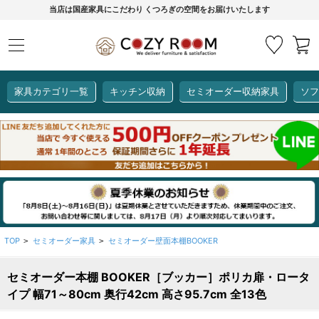
当店は国産家具にこだわり くつろぎの空間をお届けいたします
家具カテゴリ一覧
キッチン収納
セミオーダー収納家具
ソフ
COZY ROOMオリジナル
セミオーダー収納家具
ダイニングセット
カーインテリア
キッチン収納
リビング家具
ソファー
全て見る
ここでしか買えない！
COZY ROOMオリジナル家具
生活感を隠してスッキリ収納
狭いキッチンのお悩み解決
レンジ台【CUBO】
【COOKING ASSISTANT】
TOP
セミオーダー家具
セミオーダー壁面本棚BOOKER
>
>
セミオーダー本棚 BOOKER［ブッカー］ポリカ扉・ロータ
全て見る
全て見る
全て見る
全て見る
全て見る
全て見る
イプ 幅71～80cm 奥行42cm 高さ95.7cm 全13色
レンジ台・レンジラック
【CUBO】&【LASCO】レンジ台
【Pittaly】耐震上置き
【VALO】セミオーダーダイニングテーブル
サニタリー収納ラック
【BOOKER】ブックシェルフ
掃除機収納
大きさで選ぶ
車のサイズで選ぶ
素材で選ぶ
オプション品