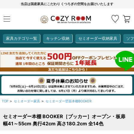
当店は国産家具にこだわり くつろぎの空間をお届けいたします
家具カテゴリ一覧
キッチン収納
セミオーダー収納家具
ソフ
COZY ROOMオリジナル
セミオーダー収納家具
ダイニングセット
カーインテリア
キッチン収納
リビング家具
ソファー
全て見る
ここでしか買えない！
COZY ROOMオリジナル家具
生活感を隠してスッキリ収納
狭いキッチンのお悩み解決
レンジ台【CUBO】
【COOKING ASSISTANT】
TOP
セミオーダー家具
セミオーダー壁面本棚BOOKER
>
>
セミオーダー本棚 BOOKER［ブッカー］オープン・板扉
全て見る
全て見る
全て見る
全て見る
全て見る
全て見る
幅41～55cm 奥行42cm 高さ180.2cm 全14色
レンジ台・レンジラック
【CUBO】&【LASCO】レンジ台
【Pittaly】耐震上置き
【VALO】セミオーダーダイニングテーブル
サニタリー収納ラック
【BOOKER】ブックシェルフ
掃除機収納
大きさで選ぶ
車のサイズで選ぶ
素材で選ぶ
オプション品