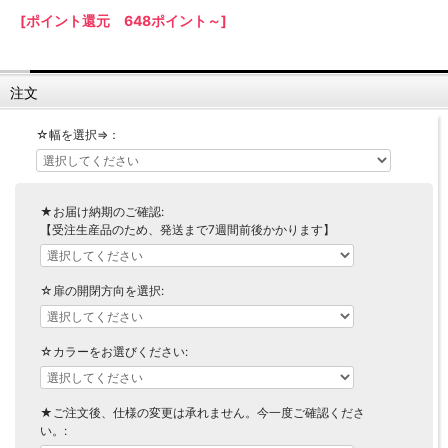
[ポイント還元 648ポイント～]
【LASCO】ロータイプ
【LASCO】ハイタイプ
【LASCO】地震対策・上置きラック
注文
キッチン収納
キッチンの便利アイテム
万が一の地震対策に
☆幅を選択⇒：
タワー tower（山崎実業）
【Pittaly】耐震上置きラック
ダストボックス
★お届け納期のご確認:
【受注生産品のため、発送まで7週間前後かかります】
☆扉の開閉方向を選択:
☆カラーをお選びください:
★ご注文後、仕様の変更は承れません。今一度ご確認くださ
い。: