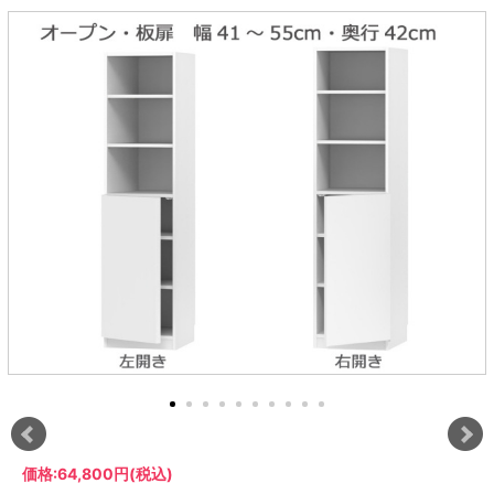
ラック
特徴で選ぶ
【GRANNER2】テレビ台・リビング
1人掛けソファー
チェア
【標準幅】リアシートテーブル
合皮ソファー
アコーディオンドア
サイズで選ぶ
【SUNNY】サニタリー収納
【標準幅用】テレビスタンド
クリーナースタンド
クッション
かさばる調理器具の宿屋
究極の自分空間
収納
チェスト
生活感を隠せるレンジ台
幅60cm
2人掛けソファー
こたつテーブル
【ワイド幅】リアシートテーブル
ファブリックソファー
デスク・デスクワゴン
【Pittaly】耐震上置きラック
引き戸式カウンター下
ディスプレイ鍋収納【Pots】
個室型デスク【COZYROOM】
オットマン
【FLEXY】3方向オーダー家具
ラック・シェルフ
ラック
大型レンジ収納可能
ロータイプレンジ台
2.5人掛けソファー
こたつ布団
本革ソファー
タワー tower（山崎実
【Idea】デスク
【LASCO】カウンター下収納
下駄箱・シューズボッ
業）
扉式カウンター下ラッ
オープンタイプ
ハイタイプレンジ台
3人掛けソファー
【PORTIER】&【LASCO】シューズ
クス
ク
【LASCO】ワードローブ
ボックス
ダストボックス収納可能
L型ソファー
【LASCO】スリムラック
【Wickei】チェスト
書斎・子供部屋
シェーズロングソファ
テレビ台
趣味の収納
キッチンボード（食器棚・カップボード）
【VALO】ダイニングテーブル
ー
【Carina】アコーディオンドア
個室型デスク
ローボード
釣竿・釣り具収納
食器棚
本棚・スライド書棚
ハイタイプ
ゴルフクラブ収納
シリーズで選ぶ
学習デスク・子供部屋
壁面タイプ
CDラック・DVDラック
キッチンカウンター
【Nike】カウチソファー
【Chene】ウッドフレームソファー
キャンプギア収納
【SUOLA】カウチソファー
【Cruse】ウッドフレームソファー
おしゃれなのに機能性抜群
万が一の地震対策
特徴で選ぶ
カウンター下ラック
掃除機収納【Cleany】
突っ張りラック【Pittaly】
【Curt】ウッドフレームソファー
【RAMON】ウッドアームソファ
対面キッチンカウンター
【LASCO】引戸式カウンター下ラッ
【AIKA】ハイバックソファ
【Grace】ウッドフレームソファー
バタフライキッチンカウンター
ク
【CLOSTER】シェーズロング＆カウ
【Gainer】ウッドフレームソファー
ダストボックス収納可能
【LASCO】扉式カウンター下ラック
チソファー
スライド棚付き
【FLEXY】組み合わせ自由なセミオ
ーダーシステムキッチンカウンター
隙間を無駄なく活用
スリムキッチンラック
特徴で選ぶ
価格:
64,800円
(税込)
【Pots】鍋・フライパン収納