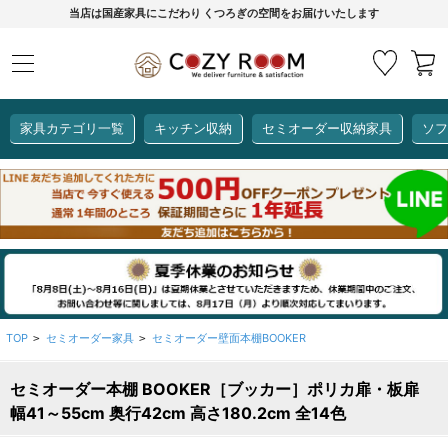
当店は国産家具にこだわり くつろぎの空間をお届けいたします
家具カテゴリ一覧
キッチン収納
セミオーダー収納家具
ソフ
COZY ROOMオリジナル
セミオーダー収納家具
ダイニングセット
カーインテリア
キッチン収納
リビング家具
ソファー
全て見る
ここでしか買えない！
COZY ROOMオリジナル家具
生活感を隠してスッキリ収納
狭いキッチンのお悩み解決
レンジ台【CUBO】
【COOKING ASSISTANT】
TOP
セミオーダー家具
セミオーダー壁面本棚BOOKER
>
>
セミオーダー本棚 BOOKER［ブッカー］ポリカ扉・板扉
全て見る
全て見る
全て見る
全て見る
全て見る
全て見る
幅41～55cm 奥行42cm 高さ180.2cm 全14色
レンジ台・レンジラック
【CUBO】&【LASCO】レンジ台
【Pittaly】耐震上置き
【VALO】セミオーダーダイニングテーブル
サニタリー収納ラック
【BOOKER】ブックシェルフ
掃除機収納
大きさで選ぶ
車のサイズで選ぶ
素材で選ぶ
オプション品