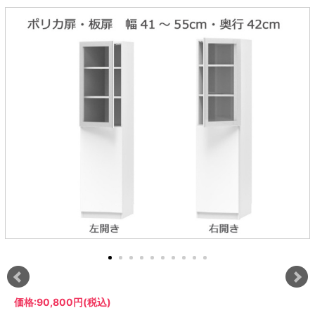
ラック
特徴で選ぶ
【GRANNER2】テレビ台・リビング
1人掛けソファー
チェア
【標準幅】リアシートテーブル
合皮ソファー
アコーディオンドア
サイズで選ぶ
【SUNNY】サニタリー収納
【標準幅用】テレビスタンド
クリーナースタンド
クッション
かさばる調理器具の宿屋
究極の自分空間
収納
チェスト
生活感を隠せるレンジ台
幅60cm
2人掛けソファー
こたつテーブル
【ワイド幅】リアシートテーブル
ファブリックソファー
デスク・デスクワゴン
【Pittaly】耐震上置きラック
引き戸式カウンター下
ディスプレイ鍋収納【Pots】
個室型デスク【COZYROOM】
オットマン
【FLEXY】3方向オーダー家具
ラック・シェルフ
ラック
大型レンジ収納可能
ロータイプレンジ台
2.5人掛けソファー
こたつ布団
本革ソファー
タワー tower（山崎実
【Idea】デスク
【LASCO】カウンター下収納
下駄箱・シューズボッ
業）
扉式カウンター下ラッ
オープンタイプ
ハイタイプレンジ台
3人掛けソファー
【PORTIER】&【LASCO】シューズ
クス
ク
【LASCO】ワードローブ
ボックス
ダストボックス収納可能
L型ソファー
【LASCO】スリムラック
【Wickei】チェスト
書斎・子供部屋
シェーズロングソファ
テレビ台
趣味の収納
キッチンボード（食器棚・カップボード）
【VALO】ダイニングテーブル
ー
【Carina】アコーディオンドア
個室型デスク
ローボード
釣竿・釣り具収納
食器棚
本棚・スライド書棚
ハイタイプ
ゴルフクラブ収納
シリーズで選ぶ
学習デスク・子供部屋
壁面タイプ
CDラック・DVDラック
キッチンカウンター
【Nike】カウチソファー
【Chene】ウッドフレームソファー
キャンプギア収納
【SUOLA】カウチソファー
【Cruse】ウッドフレームソファー
おしゃれなのに機能性抜群
万が一の地震対策
特徴で選ぶ
カウンター下ラック
掃除機収納【Cleany】
突っ張りラック【Pittaly】
【Curt】ウッドフレームソファー
【RAMON】ウッドアームソファ
対面キッチンカウンター
【LASCO】引戸式カウンター下ラッ
【AIKA】ハイバックソファ
【Grace】ウッドフレームソファー
バタフライキッチンカウンター
ク
【CLOSTER】シェーズロング＆カウ
【Gainer】ウッドフレームソファー
ダストボックス収納可能
【LASCO】扉式カウンター下ラック
チソファー
スライド棚付き
【FLEXY】組み合わせ自由なセミオ
ーダーシステムキッチンカウンター
隙間を無駄なく活用
スリムキッチンラック
特徴で選ぶ
価格:
90,800円
(税込)
【Pots】鍋・フライパン収納