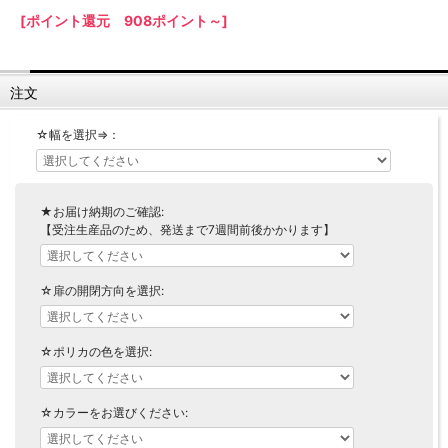
[ポイント還元 908ポイント～]
【LASCO】ロータイプ
【LASCO】ハイタイプ
【LASCO】地震対策・上置きラック
注文
キッチン収納
キッチンの便利アイテム
万が一の地震対策に
☆幅を選択⇒：
タワー tower（山崎実業）
【Pittaly】耐震上置きラック
ダストボックス
★お届け納期のご確認:
【受注生産品のため、発送まで7週間前後かかります】
☆扉の開閉方向を選択:
☆ポリカの色を選択:
☆カラーをお選びください: