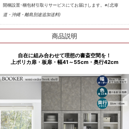
開梱設置･梱包材引取りサービスにてお届けします。
※(北海
道・沖縄・離島別途追加送料)
商品説明
自在に組み合わせて理想の書斎空間を！
上ポリカ扉・板扉・幅41～55cm・奥行42cm